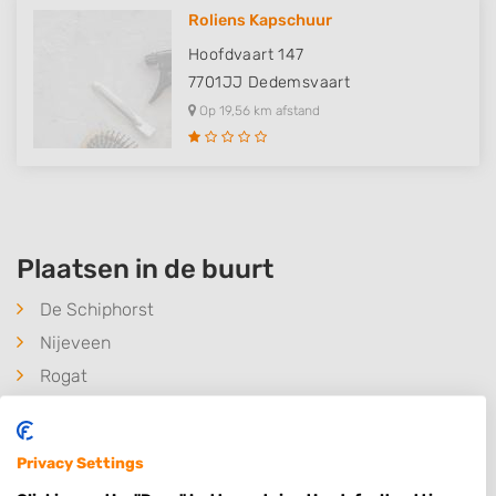
Roliens Kapschuur
Hoofdvaart 147
7701JJ
Dedemsvaart
Op 19,56 km afstand
Plaatsen in de buurt
De Schiphorst
Nijeveen
Rogat
Wanneperveen
Ruinerwold
Privacy Settings
Staphorst