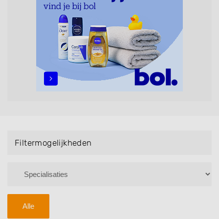
maar ook helpen met extensions, balyage, invlechten,
opsteken, weave, een keratinebehandeling, een
permanent, een bruidkapsel, make-up & visagie,
epileren, schoonheidsbehandelingen, het trimmen van
een baard en pruiken. U kunt de zoekresultaten
filteren met behulp van de specialisatie filter en u
vindt zoekresultaten in iedere wijk (noord, oost, zuid,
west en het centrum) van Meppel.
Filtermogelijkheden
Alle