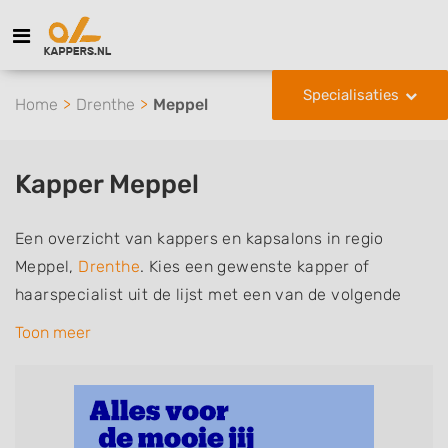
Specialisaties
Home
Drenthe
Meppel
Kapper Meppel
Een overzicht van kappers en kapsalons in regio
Meppel,
Drenthe
. Kies een gewenste kapper of
haarspecialist uit de lijst met een van de volgende
specialisaties of aantekeningen: mannen of
Toon meer
herenkapper, vrouwen of dameskapper, kinderkapper,
thuiskapper, barber of kies voor een kapsalon waar u
zonder afspraak terecht kunt. De vermelde kappers
kunnen uw haren wassen, knippen, föhnen en kleuren,