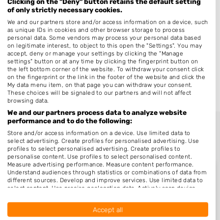
Clicking on the "Deny" button retains the default setting
De Wijk
of only strictly necessary cookies.
IJhorst
We and our partners store and/or access information on a device, such
as unique IDs in cookies and other browser storage to process
Koekange
personal data. Some vendors may process your personal data based
on legitimate interest, to object to this open the "Settings". You may
Rouveen
accept, deny or manage your settings by clicking the "Manage
settings" button or at any time by clicking the fingerprint button on
Belt-Schutsloot
the left bottom corner of the website. To withdraw your consent click
on the fingerprint or the link in the footer of the website and click the
Havelterberg
My data menu item, on that page you can withdraw your consent.
These choices will be signaled to our partners and will not affect
browsing data.
We and our partners process data to analyze website
performance and to do the following:
Store and/or access information on a device. Use limited data to
select advertising. Create profiles for personalised advertising. Use
profiles to select personalised advertising. Create profiles to
personalise content. Use profiles to select personalised content.
Measure advertising performance. Measure content performance.
Understand audiences through statistics or combinations of data from
different sources. Develop and improve services. Use limited data to
select content. Use precise geolocation data. Actively scan device
Nieuw in Meppel
characteristics for identification.
Data may be shared outside of the European Union and send to the
Accept all
USA.