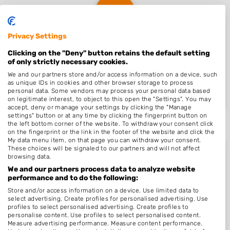
Privacy Settings
Nieuw in Nieuw-Weerd..
Clicking on the "Deny" button retains the default setting
of only strictly necessary cookies.
We and our partners store and/or access information on a device, such
as unique IDs in cookies and other browser storage to process
Nog geen statistieken beschikbaar.
personal data. Some vendors may process your personal data based
on legitimate interest, to object to this open the "Settings". You may
accept, deny or manage your settings by clicking the "Manage
settings" button or at any time by clicking the fingerprint button on
the left bottom corner of the website. To withdraw your consent click
on the fingerprint or the link in the footer of the website and click the
My data menu item, on that page you can withdraw your consent.
These choices will be signaled to our partners and will not affect
browsing data.
We and our partners process data to analyze website
Beoordelingen Nieuw-Weerd..
performance and to do the following:
Store and/or access information on a device. Use limited data to
select advertising. Create profiles for personalised advertising. Use
profiles to select personalised advertising. Create profiles to
Nog geen statistieken beschikbaar.
personalise content. Use profiles to select personalised content.
Measure advertising performance. Measure content performance.