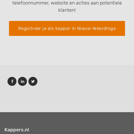
Performance
telefoonnummer, website en acties aan potentiele
klanten!
Functional
Advertising
Registreer je als kapper in Nieuw-Weerdinge
Kappers.nl