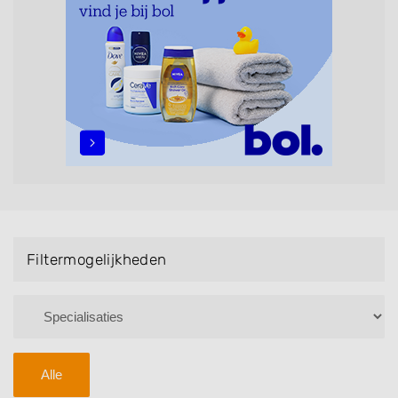
maar ook helpen met extensions, balyage, invlechten,
opsteken, weave, een keratinebehandeling, een
permanent, een bruidkapsel, make-up & visagie,
epileren, schoonheidsbehandelingen, het trimmen van
een baard en pruiken. U kunt de zoekresultaten
filteren met behulp van de specialisatie filter en u
vindt zoekresultaten in iedere wijk (noord, oost, zuid,
west en het centrum) van Nieuw-Weerdinge.
Filtermogelijkheden
Alle