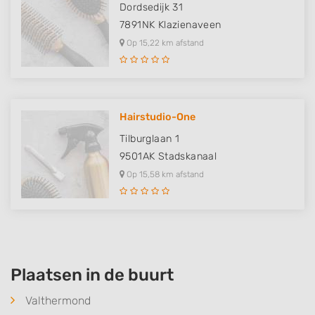
Dordsedijk 31
7891NK
Klazienaveen
Op 15,22 km afstand
Hairstudio-One
Tilburglaan 1
9501AK
Stadskanaal
Op 15,58 km afstand
Plaatsen in de buurt
Valthermond