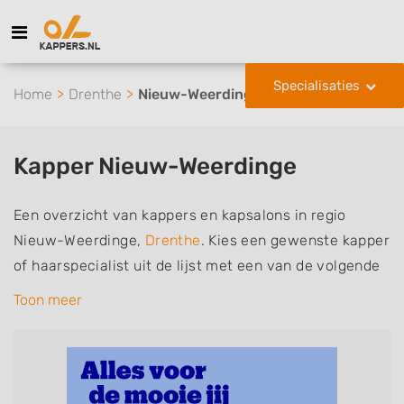
Specialisaties
Home
Drenthe
Nieuw-Weerdinge
Kapper Nieuw-Weerdinge
Een overzicht van kappers en kapsalons in regio
Nieuw-Weerdinge,
Drenthe
. Kies een gewenste kapper
of haarspecialist uit de lijst met een van de volgende
specialisaties of aantekeningen: mannen of
Toon meer
herenkapper, vrouwen of dameskapper, kinderkapper,
thuiskapper, barber of kies voor een kapsalon waar u
zonder afspraak terecht kunt. De vermelde kappers
kunnen uw haren wassen, knippen, föhnen en kleuren,