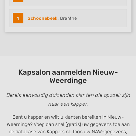
Measure advertising performance
1
Schoonebeek
, Drenthe
Measure content performance
Understand audiences through statistics
or combinations of data from different
sources
Develop and improve services
Use limited data to select content
Kapsalon aanmelden Nieuw-
IAB Special Features:
Weerdinge
Use precise geolocation data
Bereik eenvoudig duizenden klanten die opzoek zijn
Identify devices based on information
naar een kapper.
actively requested
Non-IAB processing purposes:
Bent u kapper en wilt u klanten bereiken in Nieuw-
Weerdinge? Voeg dan snel (gratis) uw gegevens toe aan
Necessary
de database van Kappers.nl. Toon uw NAW-gegevens,