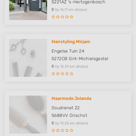
5221AZ
's-Hertogenbosch
Functional
Op 15,17 km afstand
Advertising
Hairstyling Mirjam
Engelse Tuin 24
5272CB
Sint-Michielsgestel
Op 15,39 km afstand
Haarmode Jolanda
Goudrenet 22
5688VV
Oirschot
Op 15,55 km afstand