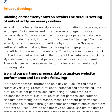
Stationsstraat 16
Privacy Settings
5281GD
Boxtel
Clicking on the "Deny" button retains the default setting
Op 12,63 km afstand
of only strictly necessary cookies.
We and our partners store and/or access information on a device, such
as unique IDs in cookies and other browser storage to process
personal data. Some vendors may process your personal data based
on legitimate interest, to object to this open the "Settings". You may
Barber Lounge Boxtel
accept, deny or manage your settings by clicking the "Manage
settings" button or at any time by clicking the fingerprint button on
Rechterstraat 11 a
the left bottom corner of the website. To withdraw your consent click
on the fingerprint or the link in the footer of the website and click the
5281BS
Boxtel
My data menu item, on that page you can withdraw your consent.
These choices will be signaled to our partners and will not affect
Op 12,81 km afstand
browsing data.
We and our partners process data to analyze website
performance and to do the following:
Store and/or access information on a device. Use limited data to
select advertising. Create profiles for personalised advertising. Use
M. van der Steen
profiles to select personalised advertising. Create profiles to
personalise content. Use profiles to select personalised content.
Stationsplein 131
Measure advertising performance. Measure content performance.
5211BP
's-Hertogenbosch
Understand audiences through statistics or combinations of data from
different sources. Develop and improve services. Use limited data to
Op 13,67 km afstand
select content. Use precise geolocation data. Actively scan device