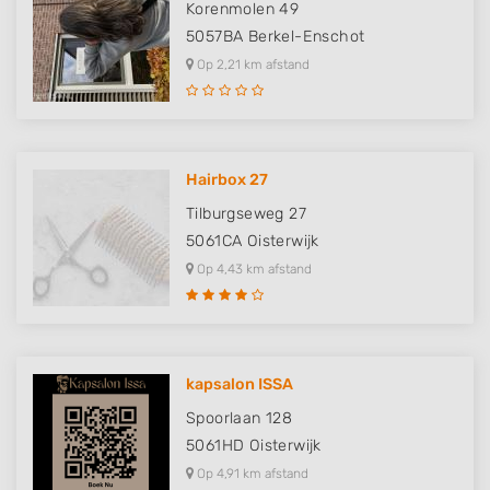
Korenmolen 49
5057BA
Berkel-Enschot
Op 2,21 km afstand
Hairbox 27
Tilburgseweg 27
5061CA
Oisterwijk
Op 4,43 km afstand
kapsalon ISSA
Spoorlaan 128
5061HD
Oisterwijk
Op 4,91 km afstand