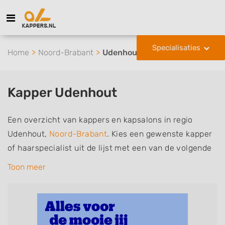
Specialisaties
Home
Noord-Brabant
Udenhout
Kapper Udenhout
Een overzicht van kappers en kapsalons in regio
Udenhout,
Noord-Brabant
. Kies een gewenste kapper
of haarspecialist uit de lijst met een van de volgende
specialisaties of aantekeningen: mannen of
Toon meer
herenkapper, vrouwen of dameskapper, kinderkapper,
thuiskapper, barber of kies voor een kapsalon waar u
zonder afspraak terecht kunt. De vermelde kappers
kunnen uw haren wassen, knippen, föhnen en kleuren,