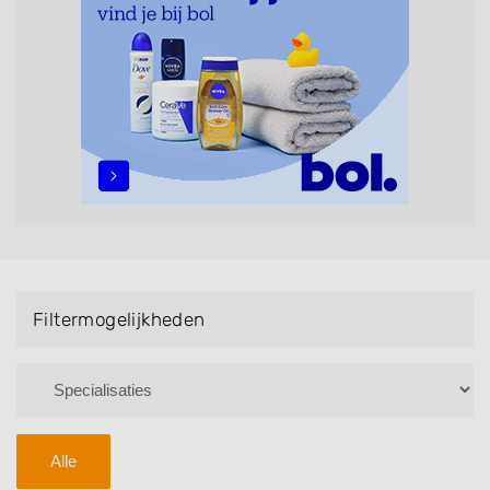
maar ook helpen met extensions, balyage, invlechten,
opsteken, weave, een keratinebehandeling, een
permanent, een bruidkapsel, make-up & visagie,
epileren, schoonheidsbehandelingen, het trimmen van
een baard en pruiken. U kunt de zoekresultaten
filteren met behulp van de specialisatie filter en u
vindt zoekresultaten in iedere wijk (noord, oost, zuid,
west en het centrum) van Udenhout.
Filtermogelijkheden
Alle