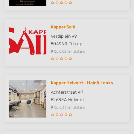
Kapper Said
Verdiplein 99
5049NR
Tilburg
Op 5,02 km afstand
Kapper Helvoirt - Hair & Looks
Achterstraat 47
5268EA
Helvoirt
Op 6,33 km afstand