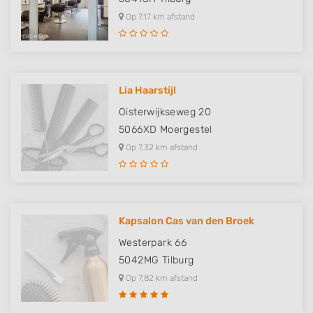
Op 7,17 km afstand
Lia Haarstijl
Oisterwijkseweg 20
5066XD
Moergestel
Op 7,32 km afstand
Kapsalon Cas van den Broek
Westerpark 66
5042MG
Tilburg
Op 7,82 km afstand