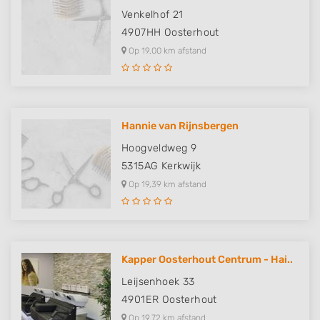
Venkelhof 21
4907HH
Oosterhout
Op 19,00 km afstand
Hannie van Rijnsbergen
Hoogveldweg 9
5315AG
Kerkwijk
Op 19,39 km afstand
Kapper Oosterhout Centrum - Hai..
Leijsenhoek 33
4901ER
Oosterhout
Op 19,72 km afstand