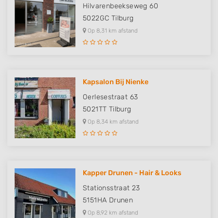
Hilvarenbeekseweg 60
5022GC
Tilburg
Op 8,31 km afstand
Kapsalon Bij Nienke
Oerlesestraat 63
5021TT
Tilburg
Op 8,34 km afstand
Kapper Drunen - Hair & Looks
Stationsstraat 23
5151HA
Drunen
Op 8,92 km afstand