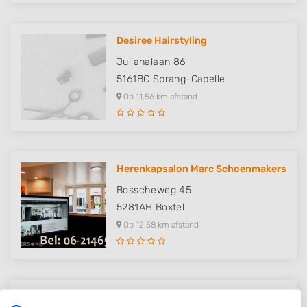
Desiree Hairstyling
Julianalaan 86
5161BC
Sprang-Capelle
Op 11,56 km afstand
Herenkapsalon Marc Schoenmakers
Bosscheweg 45
5281AH
Boxtel
Op 12,58 km afstand
Blessed Cuts