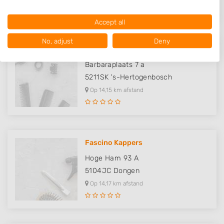
characteristics for identification.
Data may be shared outside of the European Union and send to the
Accept all
USA.
Your consent and the cookie policy applies solely to this website/app.
No, adjust
Deny
View Partner List (1016 IAB Vendors)
Kapper Den Bosch Orthenstraat -..
We use your data for the following purposes:
Barbaraplaats 7 a
IAB processing purposes:
5211SK
's-Hertogenbosch
Store and/or access information on a device
Op 14,15 km afstand
Use limited data to select advertising
Create profiles for personalised advertising
Fascino Kappers
Use profiles to select personalised
Hoge Ham 93 A
advertising
5104JC
Dongen
Create profiles to personalise content
Op 14,17 km afstand
Use profiles to select personalised content
Measure advertising performance