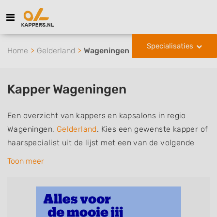
Specialisaties
Home
Gelderland
Wageningen
Kapper Wageningen
Een overzicht van kappers en kapsalons in regio
Wageningen,
Gelderland
. Kies een gewenste kapper of
haarspecialist uit de lijst met een van de volgende
specialisaties of aantekeningen: mannen of
Toon meer
herenkapper, vrouwen of dameskapper, kinderkapper,
thuiskapper, barber of kies voor een kapsalon waar u
zonder afspraak terecht kunt. De vermelde kappers
kunnen uw haren wassen, knippen, föhnen en kleuren,