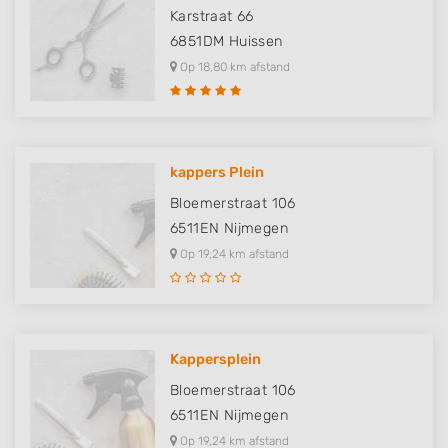
Karstraat 66
Measure content performance
6851DM
Huissen
Op 18,80 km afstand
Understand audiences through statistics
or combinations of data from different
sources
Develop and improve services
kappers Plein
Use limited data to select content
Bloemerstraat 106
6511EN
Nijmegen
IAB Special Features:
Op 19,24 km afstand
Use precise geolocation data
Identify devices based on information
actively requested
Non-IAB processing purposes:
Kappersplein
Necessary
Bloemerstraat 106
6511EN
Nijmegen
Performance
Op 19,24 km afstand