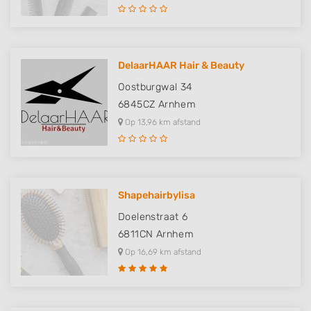
DelaarHAAR Hair & Beauty
Oostburgwal 34
6845CZ
Arnhem
Op 13,96 km afstand
Shapehairbylisa
Doelenstraat 6
6811CN
Arnhem
Op 16,69 km afstand