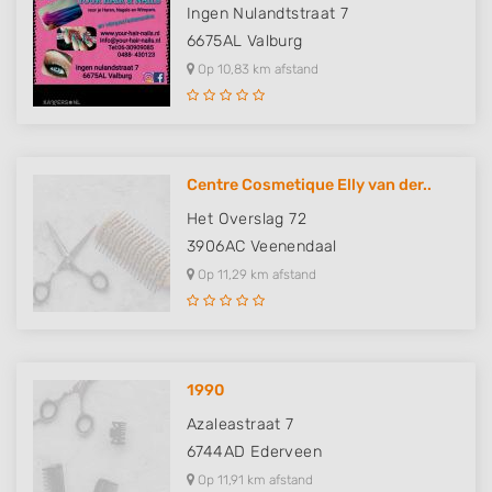
Ingen Nulandtstraat 7
6675AL
Valburg
Op 10,83 km afstand
Centre Cosmetique Elly van der..
Het Overslag 72
3906AC
Veenendaal
Op 11,29 km afstand
1990
Azaleastraat 7
6744AD
Ederveen
Op 11,91 km afstand