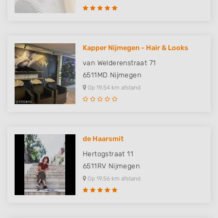
Functional
Advertising
Kapper Nijmegen - Hair & Looks
van Welderenstraat 71
6511MD
Nijmegen
Op 19,54 km afstand
de Haarsmit
Hertogstraat 11
6511RV
Nijmegen
Op 19,56 km afstand