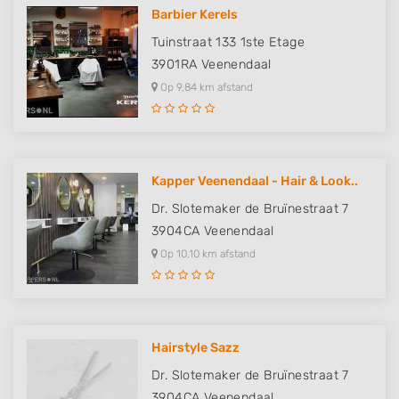
Barbier Kerels
Tuinstraat 133 1ste Etage
3901RA
Veenendaal
Op 9,84 km afstand
Kapper Veenendaal - Hair & Look..
Dr. Slotemaker de Bruïnestraat 7
3904CA
Veenendaal
Op 10,10 km afstand
Hairstyle Sazz
Dr. Slotemaker de Bruïnestraat 7
3904CA
Veenendaal