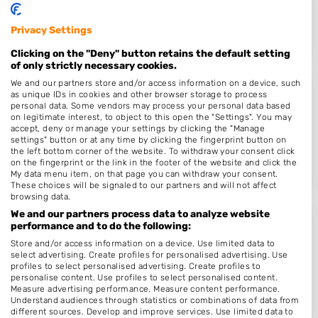
6852EE
Huissen
Op 18,08 km afstand
Privacy Settings
Clicking on the "Deny" button retains the default setting
of only strictly necessary cookies.
We and our partners store and/or access information on a device, such
Piep & Lief
as unique IDs in cookies and other browser storage to process
personal data. Some vendors may process your personal data based
Weerstraat 18
on legitimate interest, to object to this open the "Settings". You may
accept, deny or manage your settings by clicking the "Manage
4001LD
Tiel
settings" button or at any time by clicking the fingerprint button on
the left bottom corner of the website. To withdraw your consent click
Op 18,09 km afstand
on the fingerprint or the link in the footer of the website and click the
My data menu item, on that page you can withdraw your consent.
These choices will be signaled to our partners and will not affect
browsing data.
We and our partners process data to analyze website
performance and to do the following:
Looks4all
Store and/or access information on a device. Use limited data to
Aalsburg 1707
select advertising. Create profiles for personalised advertising. Use
profiles to select personalised advertising. Create profiles to
6602VA
Wijchen
personalise content. Use profiles to select personalised content.
Op 18,23 km afstand
Measure advertising performance. Measure content performance.
Understand audiences through statistics or combinations of data from
different sources. Develop and improve services. Use limited data to