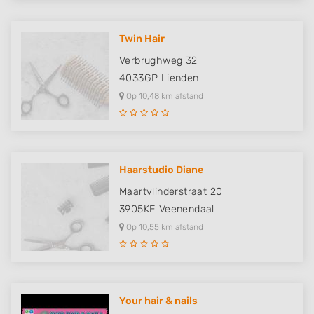
Twin Hair
Verbrughweg 32
4033GP
Lienden
Op 10,48 km afstand
Haarstudio Diane
Maartvlinderstraat 20
3905KE
Veenendaal
Op 10,55 km afstand
Your hair & nails