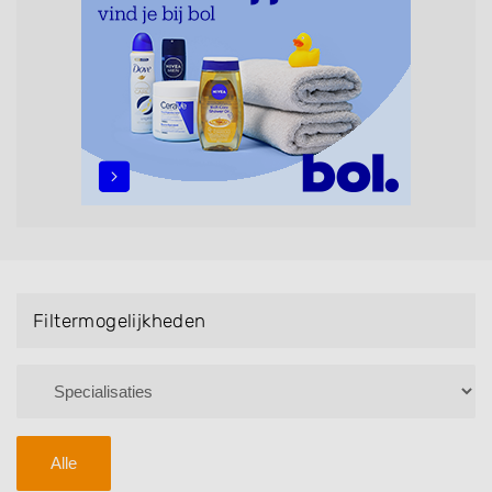
maar ook helpen met extensions, balyage, invlechten,
opsteken, weave, een keratinebehandeling, een
permanent, een bruidkapsel, make-up & visagie,
epileren, schoonheidsbehandelingen, het trimmen van
een baard en pruiken. U kunt de zoekresultaten
filteren met behulp van de specialisatie filter en u
vindt zoekresultaten in iedere wijk (noord, oost, zuid,
west en het centrum) van Wageningen.
Filtermogelijkheden
Alle