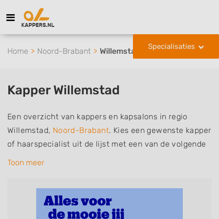
Specialisaties
Home
Noord-Brabant
Willemstad
Kapper Willemstad
Een overzicht van kappers en kapsalons in regio
Willemstad,
Noord-Brabant
. Kies een gewenste kapper
of haarspecialist uit de lijst met een van de volgende
specialisaties of aantekeningen: mannen of
Toon meer
herenkapper, vrouwen of dameskapper, kinderkapper,
thuiskapper, barber of kies voor een kapsalon waar u
zonder afspraak terecht kunt. De vermelde kappers
kunnen uw haren wassen, knippen, föhnen en kleuren,