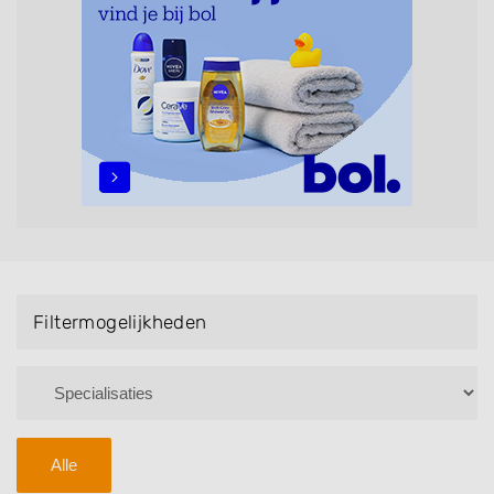
maar ook helpen met extensions, balyage, invlechten,
opsteken, weave, een keratinebehandeling, een
permanent, een bruidkapsel, make-up & visagie,
epileren, schoonheidsbehandelingen, het trimmen van
een baard en pruiken. U kunt de zoekresultaten
filteren met behulp van de specialisatie filter en u
vindt zoekresultaten in iedere wijk (noord, oost, zuid,
west en het centrum) van Willemstad.
Filtermogelijkheden
Alle