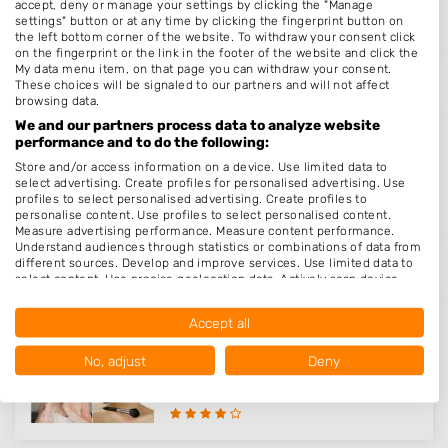
accept, deny or manage your settings by clicking the "Manage
Op 18,54 km afstand
settings" button or at any time by clicking the fingerprint button on
the left bottom corner of the website. To withdraw your consent click
on the fingerprint or the link in the footer of the website and click the
My data menu item, on that page you can withdraw your consent.
These choices will be signaled to our partners and will not affect
browsing data.
Dames- en Herenkapsalon Carella
We and our partners process data to analyze website
performance and to do the following:
Theemsweg 57 E
Store and/or access information on a device. Use limited data to
3201LT
Spijkenisse
select advertising. Create profiles for personalised advertising. Use
profiles to select personalised advertising. Create profiles to
Op 18,68 km afstand
personalise content. Use profiles to select personalised content.
Measure advertising performance. Measure content performance.
Understand audiences through statistics or combinations of data from
different sources. Develop and improve services. Use limited data to
select content. Use precise geolocation data. Actively scan device
characteristics for identification.
House of Beauty Lorraine
Data may be shared outside of the European Union and send to the
Accept all
USA.
Polderlaan 8
Your consent and the cookie policy applies solely to this website/app.
No, adjust
Deny
3241SK
Middelharnis
View Partner List (1016 IAB Vendors)
Op 19,05 km afstand
We use your data for the following purposes:
IAB processing purposes: