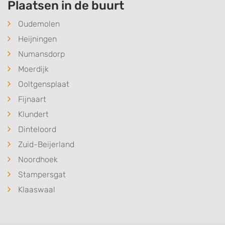
Plaatsen in de buurt
Use limited data to select content
Oudemolen
IAB Special Features:
Heijningen
Use precise geolocation data
Numansdorp
Identify devices based on information
Moerdijk
actively requested
Ooltgensplaat
Non-IAB processing purposes:
Fijnaart
Necessary
Klundert
Performance
Dinteloord
Zuid-Beijerland
Functional
Noordhoek
Advertising
Stampersgat
Klaaswaal