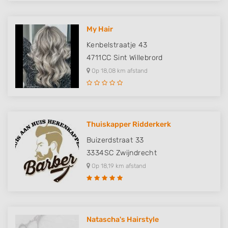
My Hair
Kenbelstraatje 43
4711CC
Sint Willebrord
Op 18,08 km afstand
Thuiskapper Ridderkerk
Buizerdstraat 33
3334SC
Zwijndrecht
Op 18,19 km afstand
Natascha's Hairstyle