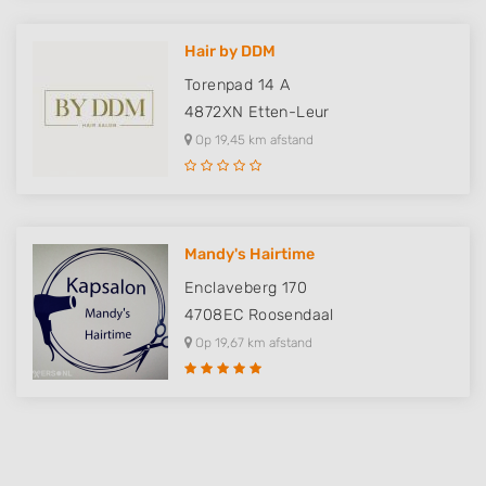
Store and/or access information on a device
Hair by DDM
Use limited data to select advertising
Torenpad 14 A
Create profiles for personalised advertising
4872XN
Etten-Leur
Op 19,45 km afstand
Use profiles to select personalised
advertising
Create profiles to personalise content
Use profiles to select personalised content
Mandy's Hairtime
Enclaveberg 170
Measure advertising performance
4708EC
Roosendaal
Measure content performance
Op 19,67 km afstand
Understand audiences through statistics
or combinations of data from different
sources
Develop and improve services