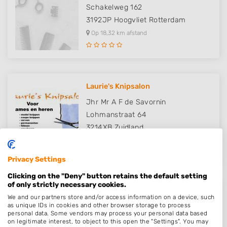
Schakelweg 162
3192JP
Hoogvliet Rotterdam
Op 18,32 km afstand
Laurie's Knipsalon
Jhr Mr A F de Savornin
Lohmanstraat 64
3214XB
Zuidland
Op 18,52 km afstand
Privacy Settings
Clicking on the "Deny" button retains the default setting
of only strictly necessary cookies.
All (a)round Hairstyling
We and our partners store and/or access information on a device, such
as unique IDs in cookies and other browser storage to process
Spletting 33
personal data. Some vendors may process your personal data based
on legitimate interest, to object to this open the "Settings". You may
4871JE
Etten-Leur