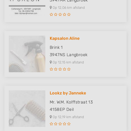
3947MR
Langbroek
Op 12,06 km afstand
Kapsalon Aline
Brink 1
3947NS
Langbroek
Op 12,15 km afstand
Lookz by Janneke
Mr. W.M. Kolffstraat 13
4158EP
Deil
Op 12,19 km afstand