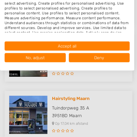
5345DJ
Oss
select advertising. Create profiles for personalised advertising. Use
profiles to select personalised advertising. Create profiles to
Op 16,66 km afstand
personalise content. Use profiles to select personalised content.
Measure advertising performance. Measure content performance.
Understand audiences through statistics or combinations of data from
different sources. Develop and improve services. Use limited data to
select content. Use precise geolocation data. Actively scan device
characteristics for identification.
Barbier Kerels
Data may be shared outside of the European Union and send to the
Accept all
USA.
Tuinstraat 133 1ste Etage
Your consent and the cookie policy applies solely to this website/app.
No, adjust
Deny
3901RA
Veenendaal
View Partner List (1016 IAB Vendors)
Op 16,70 km afstand
We use your data for the following purposes:
IAB processing purposes:
Store and/or access information on a device
Hairstyling Maarn
Use limited data to select advertising
Tuindorpweg 35 A
Create profiles for personalised advertising
3951BD
Maarn
Op 17,04 km afstand
Use profiles to select personalised
advertising