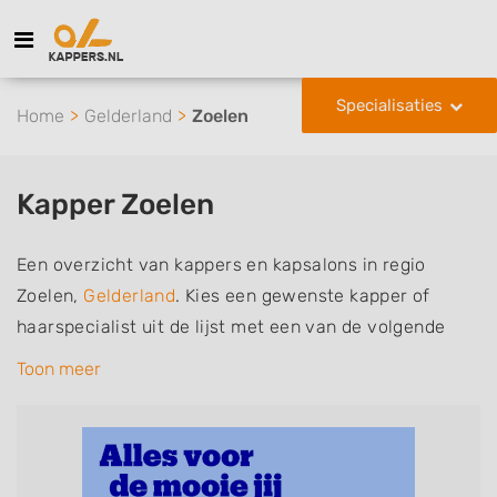
Specialisaties
Home
Gelderland
Zoelen
Kapper Zoelen
Een overzicht van kappers en kapsalons in regio
Zoelen,
Gelderland
. Kies een gewenste kapper of
haarspecialist uit de lijst met een van de volgende
specialisaties of aantekeningen: mannen of
Toon meer
herenkapper, vrouwen of dameskapper, kinderkapper,
thuiskapper, barber of kies voor een kapsalon waar u
zonder afspraak terecht kunt. De vermelde kappers
kunnen uw haren wassen, knippen, föhnen en kleuren,