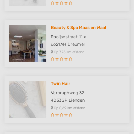
Beauty & Spa Maas en Waal
Rooijsestraat 11 a
6621AH
Dreumel
Op 7,75 km afstand
Twin Hair
Verbrughweg 32
4033GP
Lienden
Op 8,69 km afstand