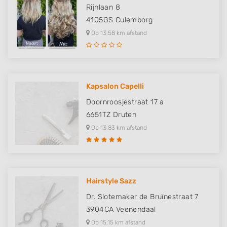
Rijnlaan 8
4105GS
Culemborg
Op 13,58 km afstand
Kapsalon Capelli
Doornroosjestraat 17 a
6651TZ
Druten
Op 13,83 km afstand
Hairstyle Sazz
Dr. Slotemaker de Bruïnestraat 7
3904CA
Veenendaal
Op 15,15 km afstand