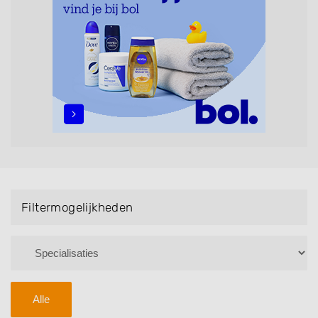
maar ook helpen met extensions, balyage, invlechten,
opsteken, weave, een keratinebehandeling, een
permanent, een bruidkapsel, make-up & visagie,
epileren, schoonheidsbehandelingen, het trimmen van
een baard en pruiken. U kunt de zoekresultaten
filteren met behulp van de specialisatie filter en u
vindt zoekresultaten in iedere wijk (noord, oost, zuid,
west en het centrum) van Zoelen.
Filtermogelijkheden
Alle