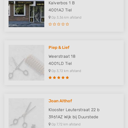
Kalverbos 1 B
4001AJ
Tiel
Op 3,36 km afstand
Piep & Lief
Weerstraat 18
4001LD
Tiel
Op 3,72 km afstand
Joan Althof
Klooster Leuterstraat 22 b
3961AZ
Wijk bij Duurstede
Op 7,72 km afstand