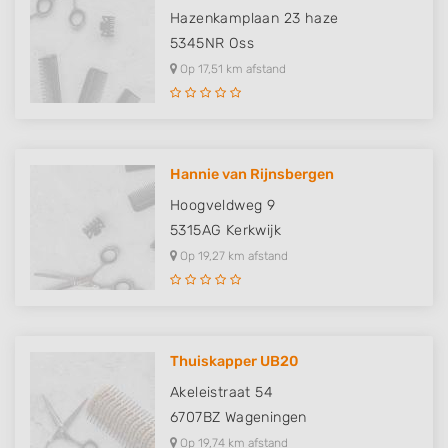
Non-IAB processing purposes:
Hazenkamplaan 23 haze
Necessary
5345NR
Oss
Op 17,51 km afstand
Performance
Functional
Advertising
Hannie van Rijnsbergen
Hoogveldweg 9
5315AG
Kerkwijk
Op 19,27 km afstand
Thuiskapper UB20
Akeleistraat 54
6707BZ
Wageningen
Op 19,74 km afstand