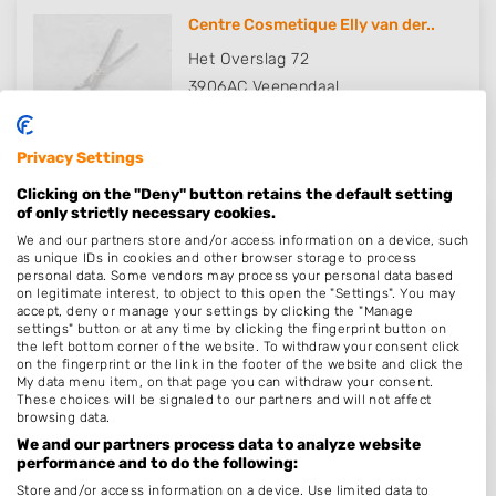
Centre Cosmetique Elly van der..
Het Overslag 72
3906AC
Veenendaal
Op 15,68 km afstand
Privacy Settings
Clicking on the "Deny" button retains the default setting
of only strictly necessary cookies.
Kapsalon Lisette
We and our partners store and/or access information on a device, such
as unique IDs in cookies and other browser storage to process
Zandstraat 60
personal data. Some vendors may process your personal data based
on legitimate interest, to object to this open the "Settings". You may
3905ED
Veenendaal
accept, deny or manage your settings by clicking the "Manage
Op 16,57 km afstand
settings" button or at any time by clicking the fingerprint button on
the left bottom corner of the website. To withdraw your consent click
on the fingerprint or the link in the footer of the website and click the
My data menu item, on that page you can withdraw your consent.
These choices will be signaled to our partners and will not affect
browsing data.
HairwizardofOss
We and our partners process data to analyze website
performance and to do the following:
Visstraat 58
Store and/or access information on a device. Use limited data to