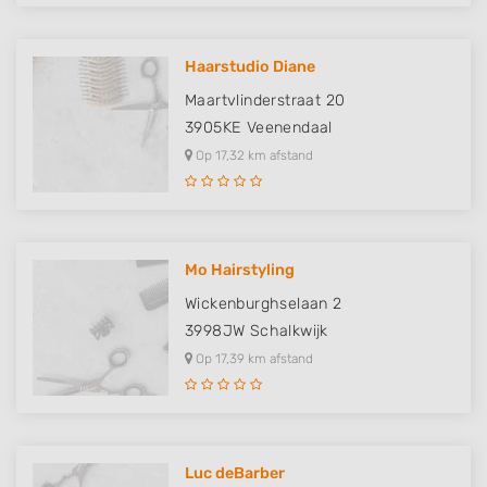
Create profiles to personalise content
Use profiles to select personalised content
Haarstudio Diane
Maartvlinderstraat 20
Measure advertising performance
3905KE
Veenendaal
Measure content performance
Op 17,32 km afstand
Understand audiences through statistics
or combinations of data from different
sources
Mo Hairstyling
Develop and improve services
Wickenburghselaan 2
Use limited data to select content
3998JW
Schalkwijk
IAB Special Features:
Op 17,39 km afstand
Use precise geolocation data
Identify devices based on information
actively requested
Luc deBarber