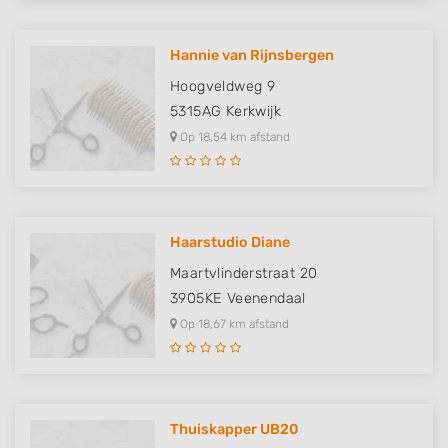
Use limited data to select advertising
Hannie van Rijnsbergen
Create profiles for personalised advertising
Hoogveldweg 9
5315AG
Kerkwijk
Use profiles to select personalised
advertising
Op 18,54 km afstand
Create profiles to personalise content
Use profiles to select personalised content
Haarstudio Diane
Measure advertising performance
Maartvlinderstraat 20
3905KE
Veenendaal
Measure content performance
Op 18,67 km afstand
Understand audiences through statistics
or combinations of data from different
sources
Develop and improve services
Thuiskapper UB20