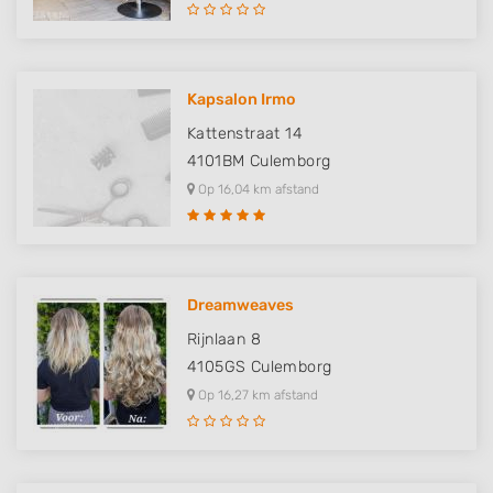
Kapsalon Irmo
Kattenstraat 14
4101BM
Culemborg
Op 16,04 km afstand
Dreamweaves
Rijnlaan 8
4105GS
Culemborg
Op 16,27 km afstand