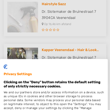
Hairstyle Sazz
Dr. Slotemaker de Bruïnestraat 7
3904CA
Veenendaal
Op 16,46 km afstand
Kapper Veenendaal - Hair & Look..
Dr. Slotemaker de Bruïnestraat 7
3904CA
Veenendaal
Op 16,46 km afstand
Privacy Settings
Clicking on the "Deny" button retains the default setting
of only strictly necessary cookies.
We and our partners store and/or access information on a device, such
Centre Cosmetique Elly van der..
as unique IDs in cookies and other browser storage to process
personal data. Some vendors may process your personal data based
Het Overslag 72
on legitimate interest, to object to this open the "Settings". You may
accept, deny or manage your settings by clicking the "Manage
3906AC
Veenendaal