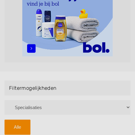
maar ook helpen met extensions, balyage, invlechten,
opsteken, weave, een keratinebehandeling, een
permanent, een bruidkapsel, make-up & visagie,
epileren, schoonheidsbehandelingen, het trimmen van
een baard en pruiken. U kunt de zoekresultaten
filteren met behulp van de specialisatie filter en u
vindt zoekresultaten in iedere wijk (noord, oost, zuid,
west en het centrum) van Tiel.
Filtermogelijkheden
Alle