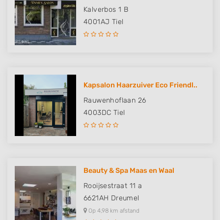
Kalverbos 1 B
4001AJ
Tiel
Kapsalon Haarzuiver Eco Friendl..
Rauwenhoflaan 26
4003DC
Tiel
Beauty & Spa Maas en Waal
Rooijsestraat 11 a
6621AH
Dreumel
Op 4,98 km afstand