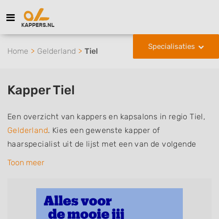
Specialisaties
Home
Gelderland
Tiel
Kapper Tiel
Een overzicht van kappers en kapsalons in regio Tiel,
Gelderland
. Kies een gewenste kapper of
haarspecialist uit de lijst met een van de volgende
specialisaties of aantekeningen: mannen of
Toon meer
herenkapper, vrouwen of dameskapper, kinderkapper,
thuiskapper, barber of kies voor een kapsalon waar u
zonder afspraak terecht kunt. De vermelde kappers
kunnen uw haren wassen, knippen, föhnen en kleuren,