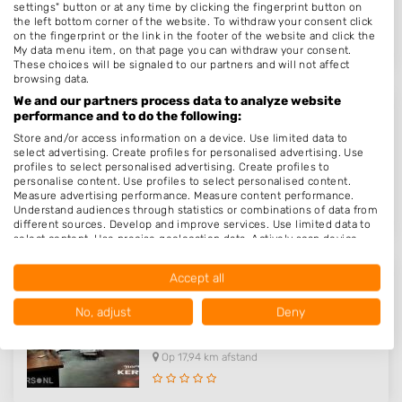
settings" button or at any time by clicking the fingerprint button on
the left bottom corner of the website. To withdraw your consent click
Op 17,19 km afstand
on the fingerprint or the link in the footer of the website and click the
My data menu item, on that page you can withdraw your consent.
These choices will be signaled to our partners and will not affect
browsing data.
We and our partners process data to analyze website
performance and to do the following:
Kapsalon Lisette
Store and/or access information on a device. Use limited data to
Zandstraat 60
select advertising. Create profiles for personalised advertising. Use
3905ED
Veenendaal
profiles to select personalised advertising. Create profiles to
personalise content. Use profiles to select personalised content.
Op 17,90 km afstand
Measure advertising performance. Measure content performance.
Understand audiences through statistics or combinations of data from
different sources. Develop and improve services. Use limited data to
select content. Use precise geolocation data. Actively scan device
characteristics for identification.
Data may be shared outside of the European Union and send to the
Accept all
USA.
Barbier Kerels
Your consent and the cookie policy applies solely to this website/app.
No, adjust
Tuinstraat 133 1ste Etage
Deny
View Partner List (1016 IAB Vendors)
3901RA
Veenendaal
We use your data for the following purposes:
Op 17,94 km afstand
IAB processing purposes:
Store and/or access information on a device