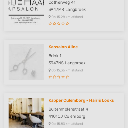
Cotherweg 41
3947MR
Langbroek
Op 15,28 km afstand
Kapsalon Aline
Brink 1
3947NS
Langbroek
Op 15,36 km afstand
Kapper Culemborg - Hair & Looks
Buitenmolenstraat 4
4101CJ
Culemborg
Op 15,80 km afstand