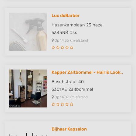
Luc deBarber
Hazenkamplaan 23 haze
5345NR
Oss
Op 14,36 km afstand
Kapper Zaltbommel - Hair & Look..
Boschstraat 40
5301AE
Zaltbommel
Op 14,87 km afstand
Bijhaar Kapsalon