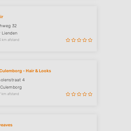
ir
ghweg 32
P
Lienden
3 km afstand
Culemborg - Hair & Looks
olenstraat 4
Culemborg
7 km afstand
eaves