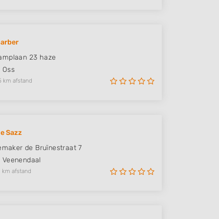
arber
amplaan 23 haze
R
Oss
5 km afstand
le Sazz
temaker de Bruïnestraat 7
A
Veenendaal
 km afstand