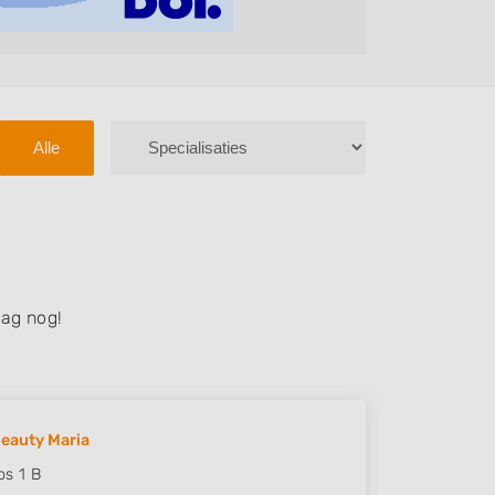
Alle
ag nog!
Beauty Maria
os 1 B