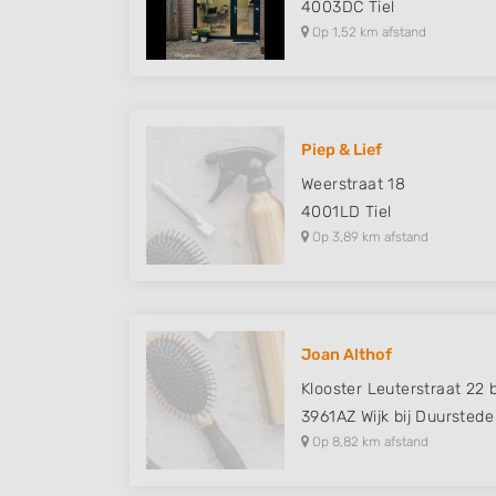
4003DC
Tiel
Op 1,52 km afstand
Piep & Lief
Weerstraat 18
4001LD
Tiel
Op 3,89 km afstand
Joan Althof
Klooster Leuterstraat 22 
3961AZ
Wijk bij Duurstede
Op 8,82 km afstand