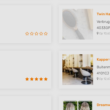
Twin Ha
Verbru
4033G
Op 10,6
Kapper 
Buitenm
4101CJ
Op 12,6
Dreamw