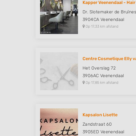
Kapper Veenendaal - Hair 
Understand audiences through statistics or combinations of
Dr. Slotemaker de Bruïnes
sources
3904CA
Veenendaal
Op 17,33 km afstand
Develop and improve services
Use limited data to select content
IAB Special Features:
Centre Cosmetique Elly va
Use precise geolocation data
Het Overslag 72
Identify devices based on information actively requested
3906AC
Veenendaal
Op 17,85 km afstand
Non-IAB processing purposes:
Necessary
Performance
Kapsalon Lisette
Functional
Zandstraat 60
Advertising
3905ED
Veenendaal