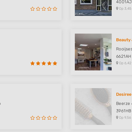
4001AJ
Op 3,45
Beauty 
Rooijses
6621AH
Op 6,42
Desiree
b
Beerze 
3961HB
Op 9,56