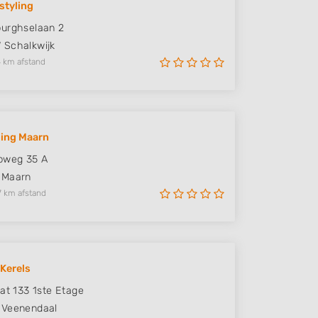
styling
urghselaan 2
W
Schalkwijk
 km afstand
ling Maarn
pweg 35 A
Maarn
7 km afstand
 Kerels
aat 133 1ste Etage
Veenendaal