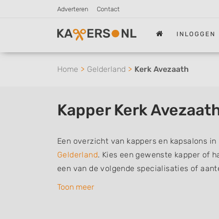
Adverteren
Contact
INLOGGEN
Home
Gelderland
Kerk Avezaath
Kapper Kerk Avezaat
Een overzicht van kappers en kapsalons in 
Gelderland
. Kies een gewenste kapper of haa
een van de volgende specialisaties of aan
herenkapper, vrouwen of dameskapper, kind
Toon meer
barber of kies voor een kapsalon waar u zo
De vermelde kappers kunnen uw haren was