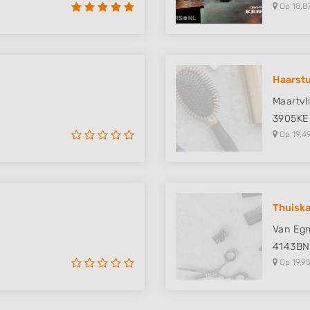
Op 18,8
Haarstu
Maartvl
3905KE
Op 19,4
Thuiska
Van Egm
4143BN
Op 19,95