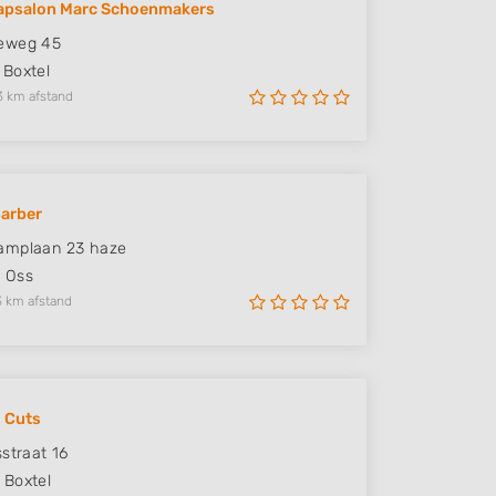
apsalon Marc Schoenmakers
eweg 45
Boxtel
3 km afstand
arber
amplaan 23 haze
R
Oss
3 km afstand
 Cuts
sstraat 16
Boxtel