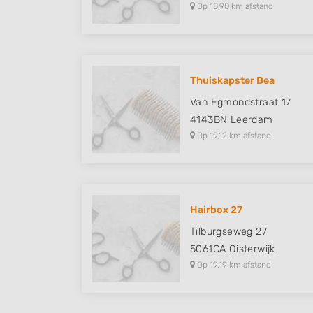
Op 18,90 km afstand
Thuiskapster Bea
Van Egmondstraat 17
4143BN
Leerdam
Op 19,12 km afstand
Hairbox 27
Tilburgseweg 27
5061CA
Oisterwijk
Op 19,19 km afstand