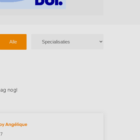
Alle
ag nog!
by Angélique
 7