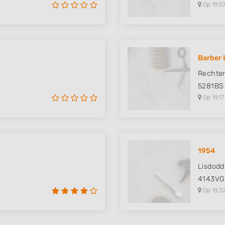
Op 19,07
Barber 
Rechter
5281BS
Op 19,17
1954
Lisdodd
4143VG
Op 19,3