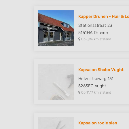
Kapper Drunen - Hair & L
Stationsstraat 23
5151HA
Drunen
Op 8,96 km afstand
Kapsalon Shabo Vught
Helvoirtseweg 151
5263EC
Vught
Op 11,17 km afstand
Kapsalon rooie sien