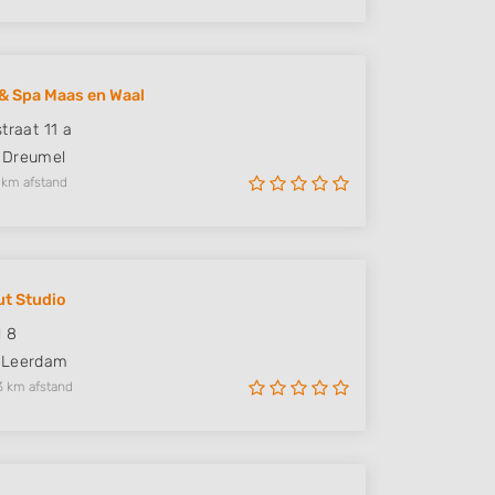
& Spa Maas en Waal
traat 11 a
Dreumel
 km afstand
t Studio
l 8
Leerdam
3 km afstand