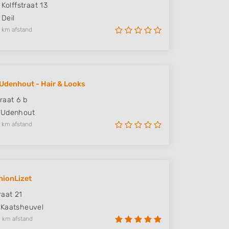
 Kolffstraat 13
Deil
 km afstand
Udenhout - Hair & Looks
raat 6 b
Udenhout
 km afstand
hionLizet
raat 21
Kaatsheuvel
 km afstand