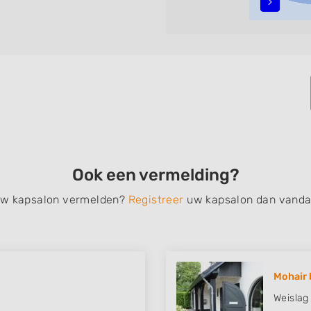
alyage, invlechten,
, een permanent, een
 schoonheidsbehandelingen,
nt de zoekresultaten filteren
vindt zoekresultaten in
t centrum) van Ammerzoden.
Ook een vermelding?
 uw kapsalon vermelden?
Registreer
uw kapsalon dan vanda
Mohair 
Weislag