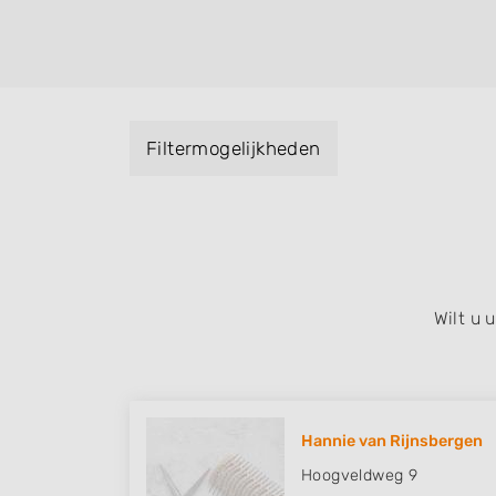
kleuren, maar ook helpen met extensions, b
opsteken, weave, een keratinebehandeling
bruidkapsel, make-up & visagie, epileren,
het trimmen van een baard en pruiken. U ku
met behulp van de specialisatie filter en u 
Filtermogelijkheden
iedere wijk (noord, oost, zuid, west en he
Wilt u
Hannie van Rijnsbergen
Hoogveldweg 9