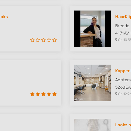
ooks
HaarKli
Breede
4171AV
Op 10,5
Kapper 
Achters
5268EA
Op 12,9
Lookz 