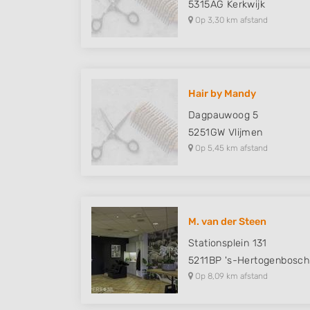
5315AG
Kerkwijk
Op 3,30 km afstand
Hair by Mandy
Dagpauwoog 5
5251GW
Vlijmen
Op 5,45 km afstand
M. van der Steen
Stationsplein 131
5211BP
's-Hertogenbosc
Op 8,09 km afstand