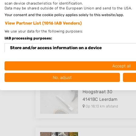
scan device characteristics for identification.
Data may be shared outside of the European Union and send to the USA.
Your consent and the cookie policy applies solely to this website/app.
View Partner List (1016 IAB Vendors)
Haarstudio Van de Ven - V
We use your data for the following purposes:
Haarendijk 48
IAB processing purposes:
5076TM
Haaren
Store and/or access information on a device
Op 16,51 km afstand
Use limited data to select advertising
Accept all
Create profiles for personalised advertising
No, adjust
KATJA'S HOOFDZAAK
Use profiles to select personalised advertising
Hoogstraat 30
Create profiles to personalise content
4141BC
Leerdam
Op 18,13 km afstand
Use profiles to select personalised content
Measure advertising performance
Measure content performance