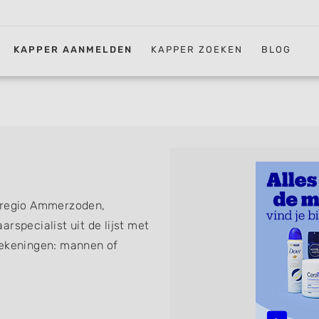
KAPPER AANMELDEN
KAPPER ZOEKEN
BLOG
n regio Ammerzoden,
rspecialist uit de lijst met
tekeningen: mannen of
erkapper, thuiskapper,
nder afspraak terecht kunt.
sen, knippen, föhnen en