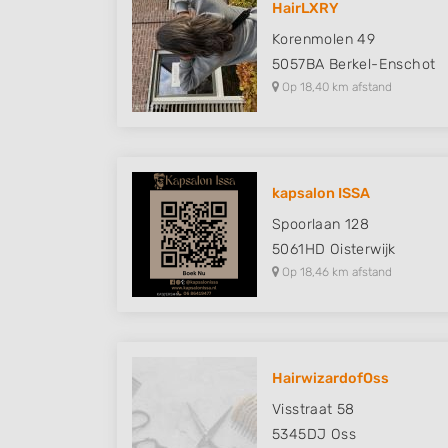
HairLXRY
Understand audiences through statistics or combinations of
Korenmolen 49
sources
5057BA
Berkel-Enschot
Op 18,40 km afstand
Develop and improve services
Use limited data to select content
IAB Special Features:
kapsalon ISSA
Use precise geolocation data
Spoorlaan 128
Identify devices based on information actively requested
5061HD
Oisterwijk
Op 18,46 km afstand
Non-IAB processing purposes:
Necessary
Performance
HairwizardofOss
Functional
Visstraat 58
Advertising
5345DJ
Oss