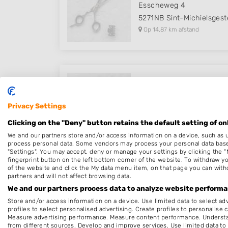
Esscheweg 4
5271NB
Sint-Michielsgest
Op 14,87 km afstand
Hairstyling Mirjam
Engelse Tuin 24
Privacy Settings
5272CB
Sint-Michielsgest
Clicking on the "Deny" button retains the default setting of on
Op 15,51 km afstand
We and our partners store and/or access information on a device, such as 
process personal data. Some vendors may process your personal data based 
"Settings". You may accept, deny or manage your settings by clicking the "
fingerprint button on the left bottom corner of the website. To withdraw you
of the website and click the My data menu item, on that page you can with
partners and will not affect browsing data.
Desiree Hairstyling
We and our partners process data to analyze website performan
Julianalaan 86
Store and/or access information on a device. Use limited data to select adv
5161BC
Sprang-Capelle
profiles to select personalised advertising. Create profiles to personalise 
Measure advertising performance. Measure content performance. Understan
Op 16,16 km afstand
from different sources. Develop and improve services. Use limited data to 