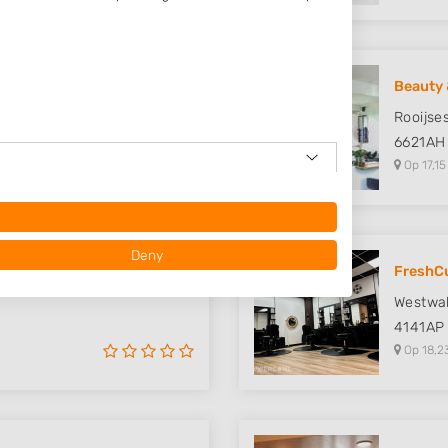
oor He..
Beauty 
Rooijses
6621AH
Op 17,15
Deny
FreshCu
Westwa
4141AP
Op 18,2