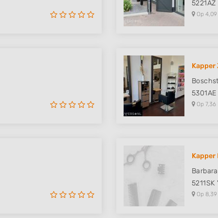
5221AZ
Op 4,09
Kapper 
Boschst
5301AE
Op 7,36
Kapper 
Barbara
h
5211SK
Op 8,39