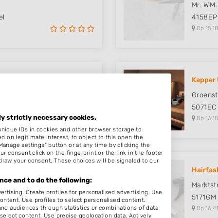
Mr. W.M.
el
4158EP
Op 15,18
Kapper 
Groenst
el
5071EC
ly strictly necessary cookies.
Op 16,10
unique IDs in cookies and other browser storage to
on legitimate interest, to object to this open the
Manage settings" button or at any time by clicking the
r consent click on the fingerprint or the link in the footer
draw your consent. These choices will be signaled to our
Hairfas
ce and to do the following:
Marktst
ertising. Create profiles for personalised advertising. Use
5171GM
content. Use profiles to select personalised content.
d audiences through statistics or combinations of data
Op 16,41
select content. Use precise geolocation data. Actively