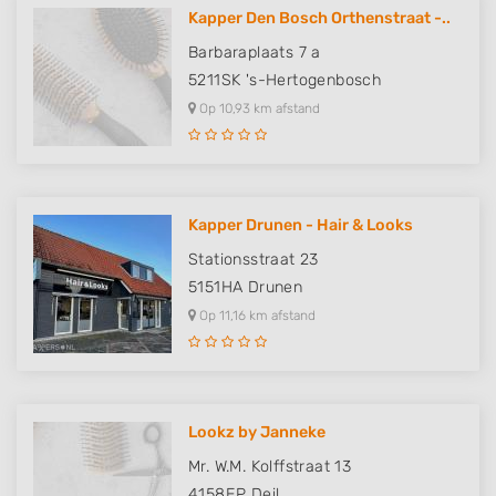
Kapper Den Bosch Orthenstraat -..
Barbaraplaats 7 a
5211SK
's-Hertogenbosch
Op 10,93 km afstand
Kapper Drunen - Hair & Looks
Stationsstraat 23
5151HA
Drunen
Op 11,16 km afstand
Lookz by Janneke
Mr. W.M. Kolffstraat 13
4158EP
Deil