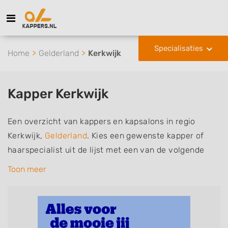
Specialisaties
Home
Gelderland
Kerkwijk
Kapper Kerkwijk
Een overzicht van kappers en kapsalons in regio
Kerkwijk,
Gelderland
. Kies een gewenste kapper of
haarspecialist uit de lijst met een van de volgende
specialisaties of aantekeningen: mannen of
Toon meer
herenkapper, vrouwen of dameskapper, kinderkapper,
thuiskapper, barber of kies voor een kapsalon waar u
zonder afspraak terecht kunt. De vermelde kappers
kunnen uw haren wassen, knippen, föhnen en kleuren,