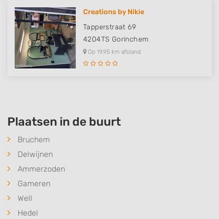
Creations by Nikie
Tapperstraat 69
4204TS
Gorinchem
Op 19,95 km afstand
Plaatsen in de buurt
Bruchem
Delwijnen
Ammerzoden
Gameren
Well
Hedel