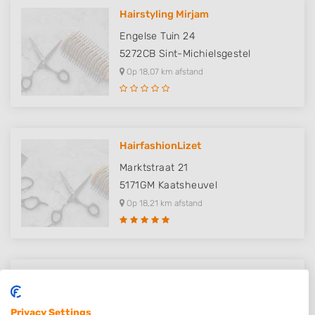
Hairstyling Mirjam
Engelse Tuin 24
5272CB
Sint-Michielsgestel
Op 18,07 km afstand
HairfashionLizet
Marktstraat 21
5171GM
Kaatsheuvel
Op 18,21 km afstand
Kapsalon Haarzuiver Eco Friendl..
Rauwenhoflaan 26
Privacy Settings