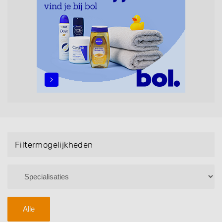
maar ook helpen met extensions, balyage, invlechten,
opsteken, weave, een keratinebehandeling, een
permanent, een bruidkapsel, make-up & visagie,
epileren, schoonheidsbehandelingen, het trimmen van
een baard en pruiken. U kunt de zoekresultaten
filteren met behulp van de specialisatie filter en u
vindt zoekresultaten in iedere wijk (noord, oost, zuid,
west en het centrum) van Kerkwijk.
Filtermogelijkheden
Alle