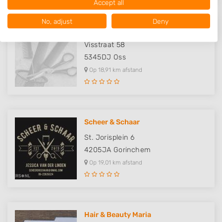
Accept all
USA.
Your consent and the cookie policy applies solely to this website/app.
No, adjust
Deny
View Partner List (1017 IAB Vendors)
HairwizardofOss
We use your data for the following purposes:
Visstraat 58
IAB processing purposes:
5345DJ
Oss
Store and/or access information on a device
Op 18,91 km afstand
Use limited data to select advertising
Create profiles for personalised advertising
Scheer & Schaar
Use profiles to select personalised
St. Jorisplein 6
advertising
4205JA
Gorinchem
Create profiles to personalise content
Op 19,01 km afstand
Use profiles to select personalised content
Measure advertising performance
Hair & Beauty Maria
Measure content performance