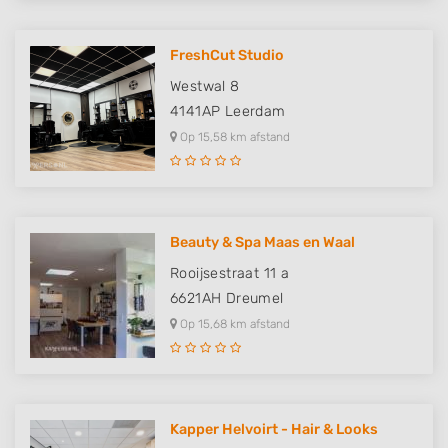
FreshCut Studio
Westwal 8
4141AP
Leerdam
Op 15,58 km afstand
Beauty & Spa Maas en Waal
Rooijsestraat 11 a
6621AH
Dreumel
Op 15,68 km afstand
Kapper Helvoirt - Hair & Looks