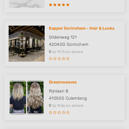
Advertising
Kapper Gorinchem - Hair & Looks
Gildenweg 121
4204GG
Gorinchem
Op 19,75 km afstand
Dreamweaves
Rijnlaan 8
4105GS
Culemborg
Op 19,86 km afstand