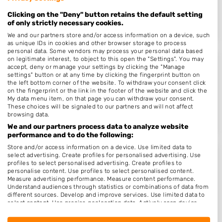
4003DC
Tiel
Clicking on the "Deny" button retains the default setting
Op 18,39 km afstand
of only strictly necessary cookies.
We and our partners store and/or access information on a device, such
as unique IDs in cookies and other browser storage to process
personal data. Some vendors may process your personal data based
on legitimate interest, to object to this open the "Settings". You may
Kapper Udenhout - Hair & Looks
accept, deny or manage your settings by clicking the "Manage
settings" button or at any time by clicking the fingerprint button on
Groenstraat 6 b
the left bottom corner of the website. To withdraw your consent click
on the fingerprint or the link in the footer of the website and click the
5071EC
Udenhout
My data menu item, on that page you can withdraw your consent.
These choices will be signaled to our partners and will not affect
Op 18,86 km afstand
browsing data.
We and our partners process data to analyze website
performance and to do the following:
Store and/or access information on a device. Use limited data to
select advertising. Create profiles for personalised advertising. Use
Luc deBarber
profiles to select personalised advertising. Create profiles to
personalise content. Use profiles to select personalised content.
Hazenkamplaan 23 haze
Measure advertising performance. Measure content performance.
5345NR
Oss
Understand audiences through statistics or combinations of data from
different sources. Develop and improve services. Use limited data to
Op 18,89 km afstand
select content. Use precise geolocation data. Actively scan device
characteristics for identification.
Data may be shared outside of the European Union and send to the