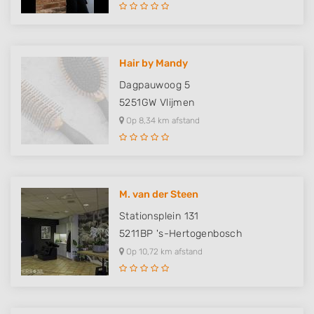
Hair by Mandy
Dagpauwoog 5
5251GW
Vlijmen
Op 8,34 km afstand
M. van der Steen
Stationsplein 131
5211BP
's-Hertogenbosch
Op 10,72 km afstand