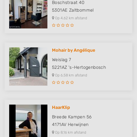
Boschstraat 40
5301AE
Zaltbommel
Op 4,62 km afstand
Mohair by Angélique
Weislag 7
5221AZ
's-Hertogenbosch
Op 6,58 km afstand
HaarKlip
Breede Kampen 56
4171AV
Herwijnen
Op 8,16 km afstand