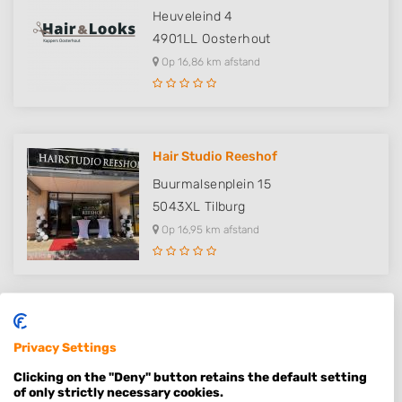
Heuveleind 4
4901LL
Oosterhout
Op 16,86 km afstand
Hair Studio Reeshof
Buurmalsenplein 15
5043XL
Tilburg
Op 16,95 km afstand
Fluente Haarmode B.V.
Privacy Settings
Buurmalsenplein 4
5043XL
Tilburg
Clicking on the "Deny" button retains the default setting
of only strictly necessary cookies.
Op 17,00 km afstand