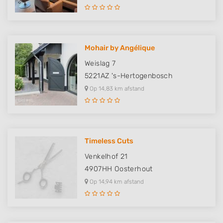
Mohair by Angélique
Weislag 7
5221AZ
's-Hertogenbosch
Op 14,83 km afstand
Timeless Cuts
Venkelhof 21
4907HH
Oosterhout
Op 14,94 km afstand