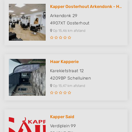
Kapper Oosterhout Arkendonk - H..
Arkendonk 29
4907XT
Oosterhout
Op 15,46 km afstand
Haar Kapperie
Karekietstraat 12
4209BP
Schelluinen
Op 15,47 km afstand
Kapper Said
Verdiplein 99