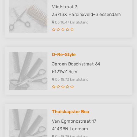
Vlietstraat 3
3371SX
Hardinxveld-Giessendam
Op 18,47 km afstand
D-Re-Style
Jeroen Boschstraat 64
5121WZ
Rijen
Op 18,73 km afstand
Thuiskapster Bea
Van Egmondstraat 17
4143BN
Leerdam
Op 18,78 km afstand