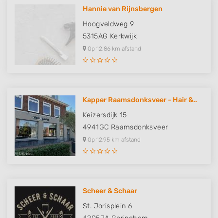
Hannie van Rijnsbergen
Hoogveldweg 9
5315AG
Kerkwijk
Op 12,86 km afstand
Kapper Raamsdonksveer - Hair &..
Keizersdijk 15
4941GC
Raamsdonksveer
Op 12,95 km afstand
Scheer & Schaar
St. Jorisplein 6