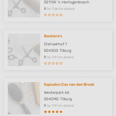
5211SK
's-Hertogenbosch
sources
Op 17,86 km afstand
Develop and improve services
Use limited data to select content
IAB Special Features:
Barbiera's
Use precise geolocation data
Dishoekhof 1
5043GS
Tilburg
Identify devices based on information
actively requested
Op 17,91 km afstand
Non-IAB processing purposes:
Necessary
Performance
Kapsalon Cas van den Broek
Westerpark 66
Functional
5042MG
Tilburg
Advertising
Op 17,91 km afstand