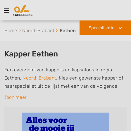
Specialisaties
Home
Noord-Brabant
Eethen
Kapper Eethen
Een overzicht van kappers en kapsalons in regio
Eethen,
Noord-Brabant
. Kies een gewenste kapper of
haarspecialist uit de lijst met een van de volgende
specialisaties of aantekeningen: mannen of
Toon meer
herenkapper, vrouwen of dameskapper, kinderkapper,
thuiskapper, barber of kies voor een kapsalon waar u
zonder afspraak terecht kunt. De vermelde kappers
kunnen uw haren wassen, knippen, föhnen en kleuren,