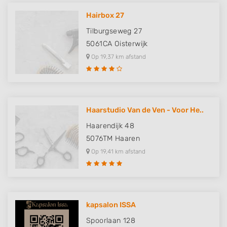
Hairbox 27
Tilburgseweg 27
5061CA
Oisterwijk
Op 19,37 km afstand
Haarstudio Van de Ven - Voor He..
Haarendijk 48
5076TM
Haaren
Op 19,41 km afstand
kapsalon ISSA
Spoorlaan 128