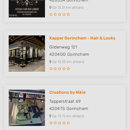
4205JA
Gorinchem
Op 13,31 km afstand
Kapper Gorinchem - Hair & Looks
Gildenweg 121
4204GG
Gorinchem
Op 13,55 km afstand
Creations by Nikie
Tapperstraat 69
4204TS
Gorinchem
Op 13,75 km afstand