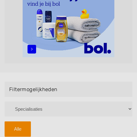
maar ook helpen met extensions, balyage, invlechten,
opsteken, weave, een keratinebehandeling, een
permanent, een bruidkapsel, make-up & visagie,
epileren, schoonheidsbehandelingen, het trimmen van
een baard en pruiken. U kunt de zoekresultaten
filteren met behulp van de specialisatie filter en u
vindt zoekresultaten in iedere wijk (noord, oost, zuid,
west en het centrum) van Eethen.
Filtermogelijkheden
Alle