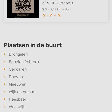
5061HD
Oisterwijk
Op 19,52 km afstand
Plaatsen in de buurt
Drongelen
Babyloniënbroek
Genderen
Doeveren
Meeuwen
Wijk en Aalburg
Heesbeen
Waalwijk