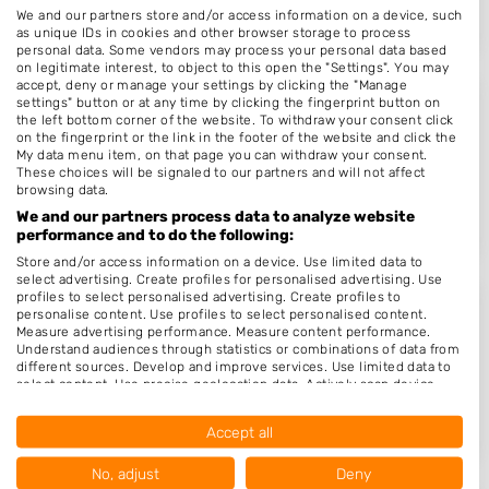
We and our partners store and/or access information on a device, such
as unique IDs in cookies and other browser storage to process
personal data. Some vendors may process your personal data based
on legitimate interest, to object to this open the "Settings". You may
accept, deny or manage your settings by clicking the "Manage
settings" button or at any time by clicking the fingerprint button on
M. van der Steen
the left bottom corner of the website. To withdraw your consent click
on the fingerprint or the link in the footer of the website and click the
Stationsplein 131
My data menu item, on that page you can withdraw your consent.
5211BP
's-Hertogenbosch
These choices will be signaled to our partners and will not affect
browsing data.
Op 17,34 km afstand
We and our partners process data to analyze website
performance and to do the following:
Store and/or access information on a device. Use limited data to
select advertising. Create profiles for personalised advertising. Use
profiles to select personalised advertising. Create profiles to
FreshCut Studio
personalise content. Use profiles to select personalised content.
Measure advertising performance. Measure content performance.
Westwal 8
Understand audiences through statistics or combinations of data from
different sources. Develop and improve services. Use limited data to
4141AP
Leerdam
select content. Use precise geolocation data. Actively scan device
characteristics for identification.
Op 17,71 km afstand
Data may be shared outside of the European Union and send to the
Accept all
USA.
Your consent and the cookie policy applies solely to this website/app.
No, adjust
Deny