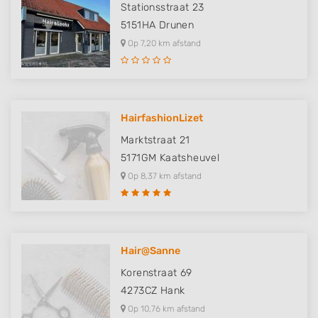
Stationsstraat 23
5151HA
Drunen
Op 7,20 km afstand
HairfashionLizet
Marktstraat 21
5171GM
Kaatsheuvel
Op 8,37 km afstand
Hair@Sanne
Korenstraat 69
4273CZ
Hank
Op 10,76 km afstand