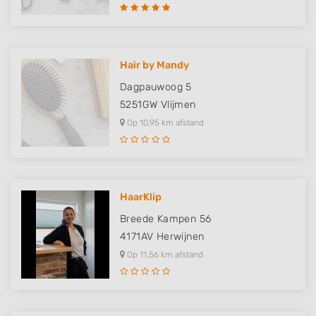
Hair by Mandy
Dagpauwoog 5
5251GW
Vlijmen
Op 10,95 km afstand
HaarKlip
Breede Kampen 56
4171AV
Herwijnen
Op 11,56 km afstand