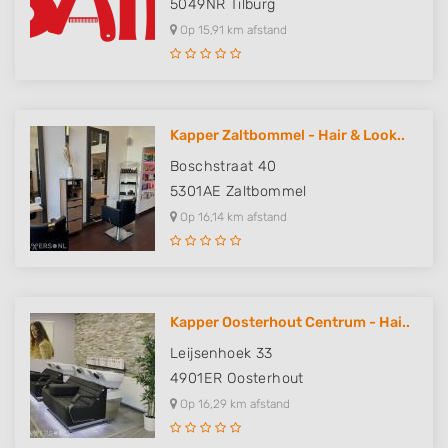
5049NR
Tilburg
Op 15,91 km afstand
Kapper Zaltbommel - Hair & Look..
Boschstraat 40
5301AE
Zaltbommel
Op 16,14 km afstand
Kapper Oosterhout Centrum - Hai..
Leijsenhoek 33
4901ER
Oosterhout
Op 16,29 km afstand