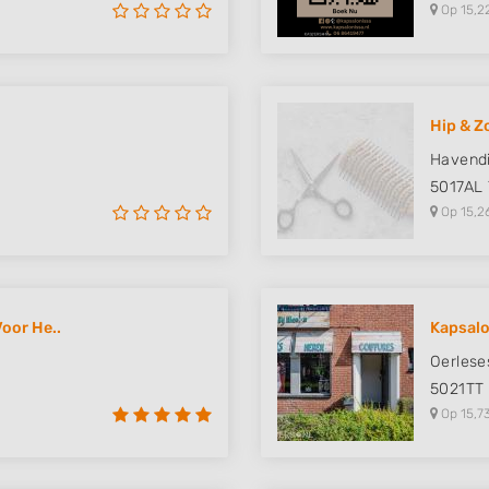
Op 15,2
Hip & Z
Havendi
5017AL
Op 15,2
oor He..
Kapsalo
Oerlese
5021TT
Op 15,7