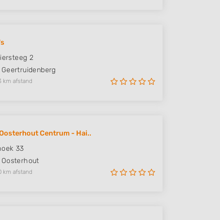
's
aiersteeg 2
Geertruidenberg
3 km afstand
Oosterhout Centrum - Hai..
hoek 33
Oosterhout
0 km afstand