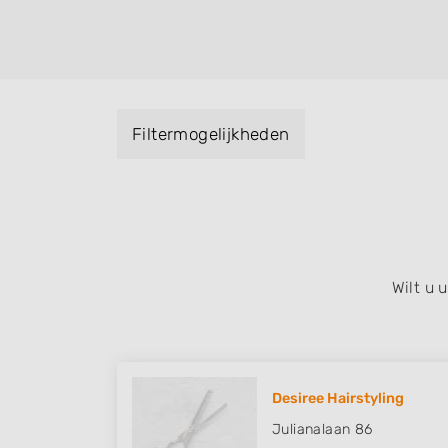
kleuren, maar ook helpen met extensions, b
opsteken, weave, een keratinebehandeling
bruidkapsel, make-up & visagie, epileren,
het trimmen van een baard en pruiken. U ku
met behulp van de specialisatie filter en u 
Filtermogelijkheden
iedere wijk (noord, oost, zuid, west en het
Wilt u
Desiree Hairstyling
Julianalaan 86