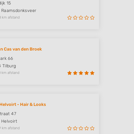
ijk 15
Raamsdonksveer
8 km afstand
n Cas van den Broek
ark 66
G
Tilburg
0 km afstand
Helvoirt - Hair & Looks
traat 47
Helvoirt
9 km afstand