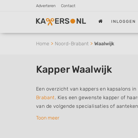
Adverteren
Contact
INLOGGEN
Home
Noord-Brabant
Waalwijk
Kapper Waalwijk
Een overzicht van kappers en kapsalons in 
Brabant
. Kies een gewenste kapper of haars
van de volgende specialisaties of aanteke
herenkapper, vrouwen of dameskapper, kind
Toon meer
barber of kies voor een kapsalon waar u zo
De vermelde kappers kunnen uw haren was