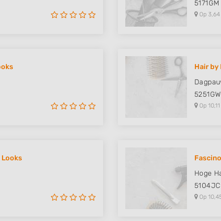
5171GM
Op 3,64
ooks
Hair by
Dagpau
5251GW
Op 10,11
& Looks
Fascino
Hoge H
5104JC
Op 10,4