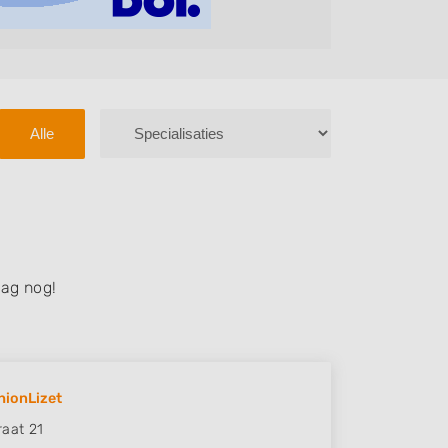
Alle
ag nog!
hionLizet
raat 21