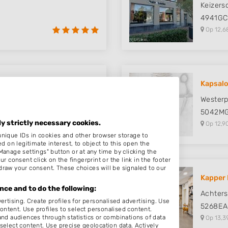
Keizersd
4941GC
Op 12,6
Kapsalo
Westerp
5042M
ly strictly necessary cookies.
Op 12,9
unique IDs in cookies and other browser storage to
on legitimate interest, to object to this open the
Manage settings" button or at any time by clicking the
r consent click on the fingerprint or the link in the footer
draw your consent. These choices will be signaled to our
Kapper 
ce and to do the following:
Achters
ertising. Create profiles for personalised advertising. Use
5268EA
content. Use profiles to select personalised content.
d audiences through statistics or combinations of data
Op 13,3
select content. Use precise geolocation data. Actively