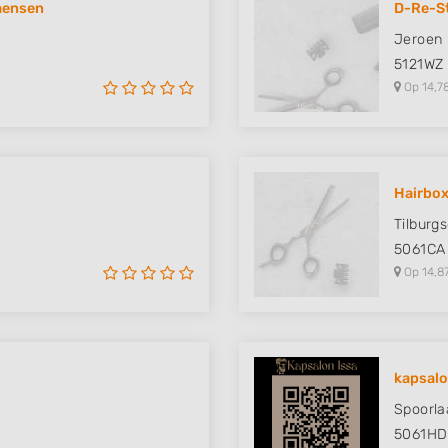
iaensen
D-Re-St
 data from different
Jeroen 
5121WZ
Op 14,7
Hairbox
Tilburg
5061CA
Op 14,8
kapsalo
Spoorla
h
5061HD