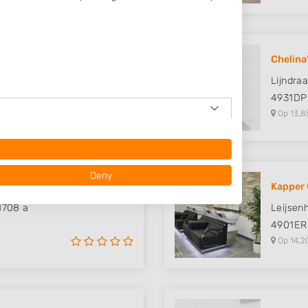
donk - H..
Chelina
Lijndra
4931DP
Op 13,8
Deny
ooks
Kapper 
1708 a
Leijsen
4901ER
Op 14,2