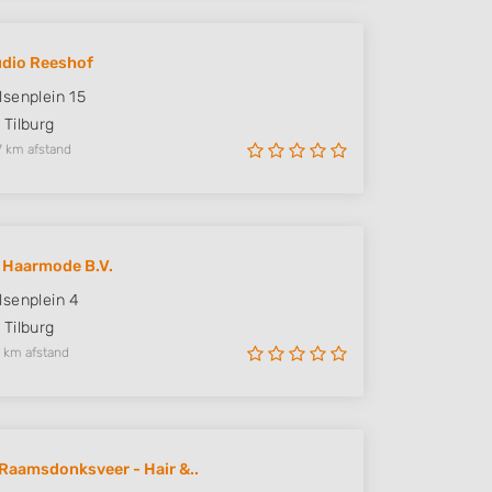
udio Reeshof
senplein 15
Tilburg
7 km afstand
 Haarmode B.V.
senplein 4
Tilburg
 km afstand
Raamsdonksveer - Hair &..