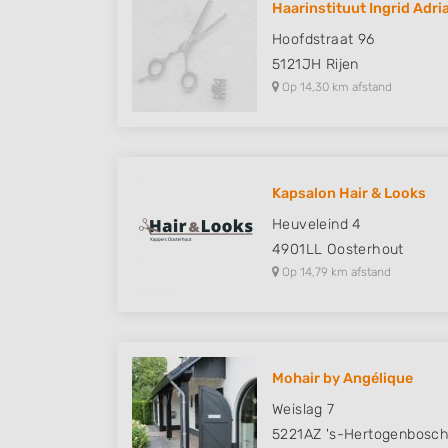
Haarinstituut Ingrid Adr
Understand audiences through statistics or combinations of
Hoofdstraat 96
sources
5121JH
Rijen
Op 14,30 km afstand
Develop and improve services
Use limited data to select content
IAB Special Features:
Kapsalon Hair & Looks
Use precise geolocation data
Heuveleind 4
Identify devices based on information actively requested
4901LL
Oosterhout
Op 14,79 km afstand
Non-IAB processing purposes:
Necessary
Performance
Mohair by Angélique
Functional
Weislag 7
Advertising
5221AZ
's-Hertogenbosc