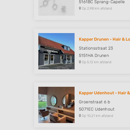
5161BC
Sprang-Capelle
Op 2,98 km afstand
Kapper Drunen - Hair & L
Stationsstraat 23
5151HA
Drunen
Op 5,12 km afstand
Kapper Udenhout - Hair 
Groenstraat 6 b
5071EC
Udenhout
Op 10,21 km afstand