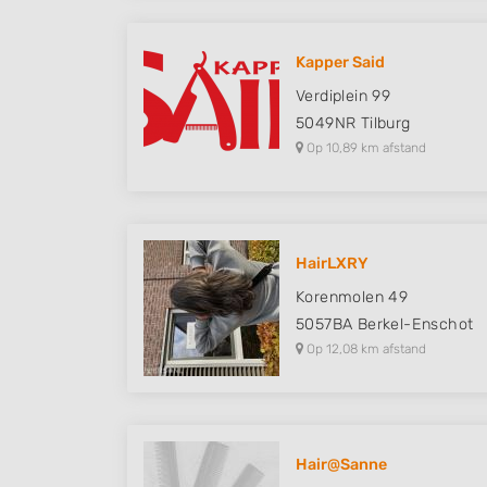
Kapper Said
Verdiplein 99
5049NR
Tilburg
Op 10,89 km afstand
HairLXRY
Korenmolen 49
5057BA
Berkel-Enschot
Op 12,08 km afstand
Hair@Sanne