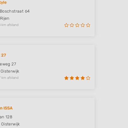
yle
Boschstraat 64
Rijen
8 km afstand
 27
seweg 27
Oisterwijk
7 km afstand
n ISSA
an 128
Oisterwijk