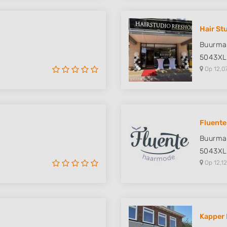
Hair St
Buurmal
5043XL
Op 12,0
Fluente
Buurmal
5043XL
Op 12,12
Kapper 