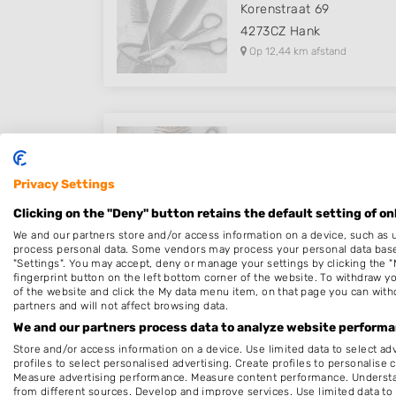
Korenstraat 69
4273CZ
Hank
Op 12,44 km afstand
Barbiera's
Dishoekhof 1
Privacy Settings
5043GS
Tilburg
Clicking on the "Deny" button retains the default setting of on
Op 12,89 km afstand
We and our partners store and/or access information on a device, such as 
process personal data. Some vendors may process your personal data based 
"Settings". You may accept, deny or manage your settings by clicking the "
fingerprint button on the left bottom corner of the website. To withdraw you
of the website and click the My data menu item, on that page you can with
partners and will not affect browsing data.
Timeless Cuts
We and our partners process data to analyze website performan
Venkelhof 21
Store and/or access information on a device. Use limited data to select adv
4907HH
Oosterhout
profiles to select personalised advertising. Create profiles to personalise 
Measure advertising performance. Measure content performance. Understan
Op 12,98 km afstand
from different sources. Develop and improve services. Use limited data to 