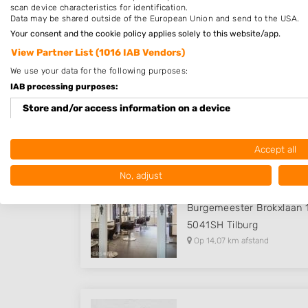
scan device characteristics for identification.
Data may be shared outside of the European Union and send to the USA.
Your consent and the cookie policy applies solely to this website/app.
View Partner List (1016 IAB Vendors)
Kapper Oosterhout Arken
We use your data for the following purposes:
Arkendonk 29
IAB processing purposes:
4907XT
Oosterhout
Store and/or access information on a device
Op 13,77 km afstand
Use limited data to select advertising
Accept all
Create profiles for personalised advertising
No, adjust
Kapper Tilburg - Hair & L
Use profiles to select personalised advertising
Burgemeester Brokxlaan 
Create profiles to personalise content
5041SH
Tilburg
Op 14,07 km afstand
Use profiles to select personalised content
Measure advertising performance
Measure content performance