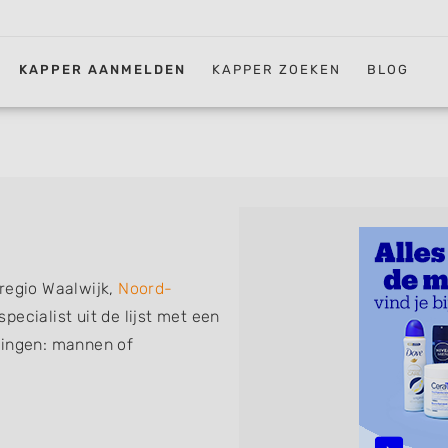
KAPPER AANMELDEN
KAPPER ZOEKEN
BLOG
regio Waalwijk,
Noord-
pecialist uit de lijst met een
ningen: mannen of
erkapper, thuiskapper,
nder afspraak terecht kunt.
sen, knippen, föhnen en