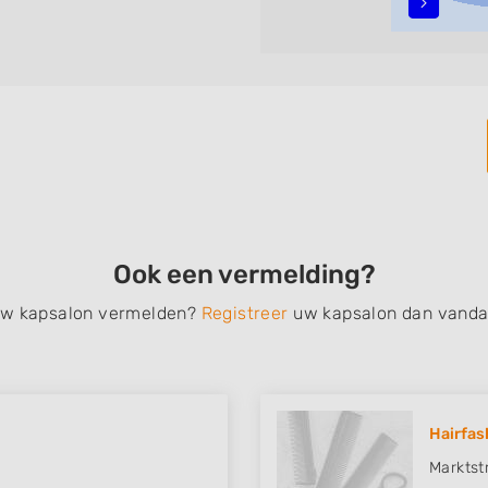
alyage, invlechten,
, een permanent, een
 schoonheidsbehandelingen,
nt de zoekresultaten filteren
vindt zoekresultaten in
 centrum) van Waalwijk.
Ook een vermelding?
 uw kapsalon vermelden?
Registreer
uw kapsalon dan vanda
Hairfas
Marktst