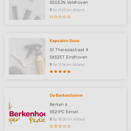
5503JN
Veldhoven
Identify devices based on information
Op 17,23 km afstand
actively requested
Non-IAB processing purposes:
Necessary
Kapsalon Suus
Performance
St Theresiastraat 4
Functional
5652ET
Eindhoven
Op 17,56 km afstand
Advertising
De Berkenhoeve
Berken 6
5521PC
Eersel
Op 18,30 km afstand