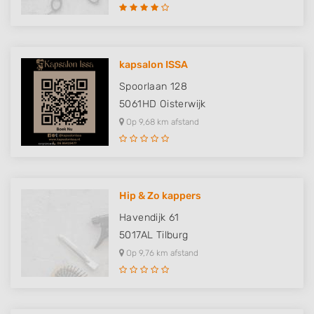
kapsalon ISSA
Spoorlaan 128
5061HD
Oisterwijk
Op 9,68 km afstand
Hip & Zo kappers
Havendijk 61
5017AL
Tilburg
Op 9,76 km afstand