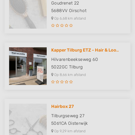
Goudrenet 22
5688VV
Oirschot
Op 6,68 km afstand
Kapper Tilburg ETZ - Hair & Loo..
Hilvarenbeekseweg 60
5022GC
Tilburg
Op 8,66 km afstand
Hairbox 27
Tilburgseweg 27
5061CA
Oisterwijk
Op 9,29 km afstand