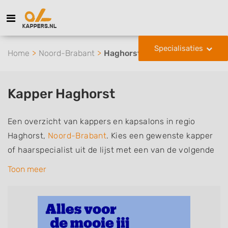
Specialisaties
Home
Noord-Brabant
Haghorst
Kapper Haghorst
Een overzicht van kappers en kapsalons in regio
Haghorst,
Noord-Brabant
. Kies een gewenste kapper
of haarspecialist uit de lijst met een van de volgende
specialisaties of aantekeningen: mannen of
Toon meer
herenkapper, vrouwen of dameskapper, kinderkapper,
thuiskapper, barber of kies voor een kapsalon waar u
zonder afspraak terecht kunt. De vermelde kappers
kunnen uw haren wassen, knippen, föhnen en kleuren,