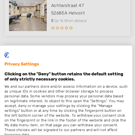
Achterstraat 47
5268EA
Helvoirt
Op 15,18 km afstand
Lonneke’s Haarmode
Hoeksen Bogt 6
Privacy Settings
5525BL
Duizel
Clicking on the "Deny" button retains the default setting
Op 15,22 km afstand
of only strictly necessary cookies.
We and our partners store and/or access information on a device, such
as unique IDs in cookies and other browser storage to process
personal data. Some vendors may process your personal data based
on legitimate interest, to object to this open the "Settings". You may
accept, deny or manage your settings by clicking the "Manage
Haarstudio Hedwig
settings" button or at any time by clicking the fingerprint button on
the left bottom corner of the website. To withdraw your consent click
De Beemd 2
on the fingerprint or the link in the footer of the website and click the
My data menu item, on that page you can withdraw your consent.
5501CD
Veldhoven
These choices will be signaled to our partners and will not affect
Op 15,71 km afstand
browsing data.