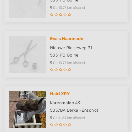
5051PD
Goirle
Op 10,77 km afstand
Eva’s Haarmode
Nieuwe Rielseweg 31
5051PD
Goirle
Op 10,77 km afstand
HairLXRY
Korenmolen 49
5057BA
Berkel-Enschot
Op 11,64 km afstand