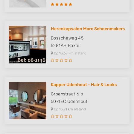
Herenkapsalon Marc Schoenmakers
Bosscheweg 45
5281AH
Boxtel
Op 13,67 km afstand
Kapper Udenhout - Hair & Looks
Groenstraat 6 b
5071EC
Udenhout
Op 13,71 km afstand