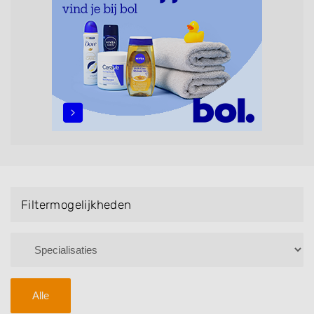
maar ook helpen met extensions, balyage, invlechten,
opsteken, weave, een keratinebehandeling, een
permanent, een bruidkapsel, make-up & visagie,
epileren, schoonheidsbehandelingen, het trimmen van
een baard en pruiken. U kunt de zoekresultaten
filteren met behulp van de specialisatie filter en u
vindt zoekresultaten in iedere wijk (noord, oost, zuid,
west en het centrum) van Haghorst.
Filtermogelijkheden
Alle