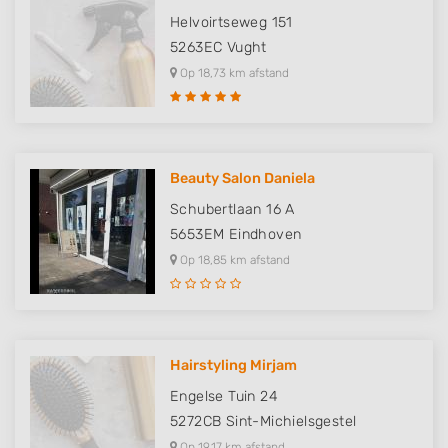
Helvoirtseweg 151
5263EC
Vught
Op 18,73 km afstand
Beauty Salon Daniela
Schubertlaan 16 A
5653EM
Eindhoven
Op 18,85 km afstand
Hairstyling Mirjam
Engelse Tuin 24
5272CB
Sint-Michielsgestel
Op 19,17 km afstand