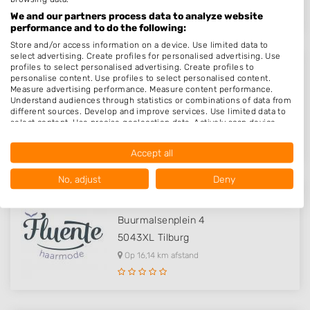
We and our partners process data to analyze website
performance and to do the following:
Store and/or access information on a device. Use limited data to
select advertising. Create profiles for personalised advertising. Use
profiles to select personalised advertising. Create profiles to
Schaars
personalise content. Use profiles to select personalised content.
Measure advertising performance. Measure content performance.
Meiveld 10
Understand audiences through statistics or combinations of data from
5501KA
Veldhoven
different sources. Develop and improve services. Use limited data to
select content. Use precise geolocation data. Actively scan device
Op 16,09 km afstand
characteristics for identification.
Data may be shared outside of the European Union and send to the
Accept all
USA.
Your consent and the cookie policy applies solely to this website/app.
No, adjust
Deny
View Partner List (1016 IAB Vendors)
Fluente Haarmode B.V.
We use your data for the following purposes:
Buurmalsenplein 4
IAB processing purposes:
5043XL
Tilburg
Store and/or access information on a device
Op 16,14 km afstand
Use limited data to select advertising
Create profiles for personalised advertising