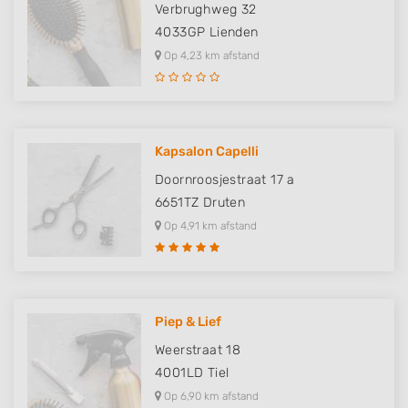
Verbrughweg 32
4033GP
Lienden
Op 4,23 km afstand
Kapsalon Capelli
Doornroosjestraat 17 a
6651TZ
Druten
Op 4,91 km afstand
Piep & Lief
Weerstraat 18
4001LD
Tiel
Op 6,90 km afstand