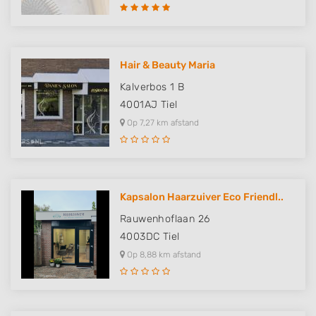
Hair & Beauty Maria
Kalverbos 1 B
4001AJ
Tiel
Op 7,27 km afstand
Kapsalon Haarzuiver Eco Friendl..
Rauwenhoflaan 26
4003DC
Tiel
Op 8,88 km afstand