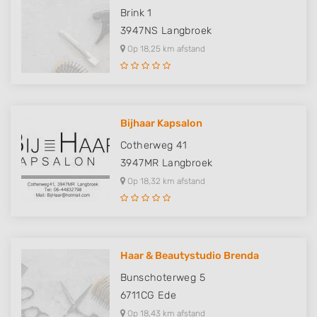
Brink 1
Use precise geolocation data
3947NS
Langbroek
Identify devices based on information
Op 18,25 km afstand
actively requested
Non-IAB processing purposes:
Necessary
Bijhaar Kapsalon
Performance
Cotherweg 41
Functional
3947MR
Langbroek
Op 18,32 km afstand
Advertising
Haar & Beautystudio Brenda
Bunschoterweg 5
6711CG
Ede
Op 18,43 km afstand