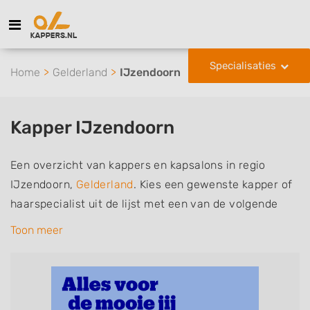
Specialisaties
Home
Gelderland
IJzendoorn
Kapper IJzendoorn
Een overzicht van kappers en kapsalons in regio
IJzendoorn,
Gelderland
. Kies een gewenste kapper of
haarspecialist uit de lijst met een van de volgende
specialisaties of aantekeningen: mannen of
Toon meer
herenkapper, vrouwen of dameskapper, kinderkapper,
thuiskapper, barber of kies voor een kapsalon waar u
zonder afspraak terecht kunt. De vermelde kappers
kunnen uw haren wassen, knippen, föhnen en kleuren,