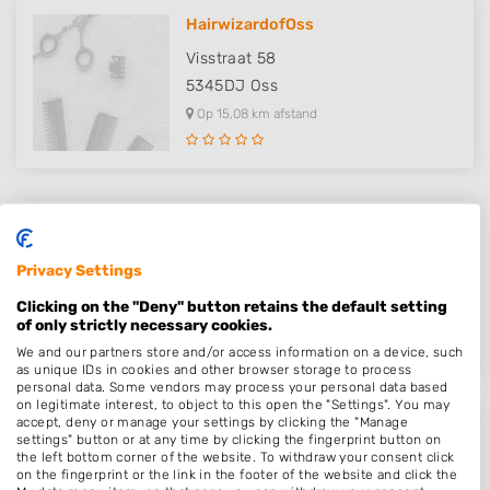
HairwizardofOss
Visstraat 58
5345DJ
Oss
Op 15,08 km afstand
Luc deBarber
Hazenkamplaan 23 haze
Privacy Settings
5345NR
Oss
Clicking on the "Deny" button retains the default setting
Op 16,01 km afstand
of only strictly necessary cookies.
We and our partners store and/or access information on a device, such
as unique IDs in cookies and other browser storage to process
personal data. Some vendors may process your personal data based
on legitimate interest, to object to this open the "Settings". You may
accept, deny or manage your settings by clicking the "Manage
Desiree
settings" button or at any time by clicking the fingerprint button on
the left bottom corner of the website. To withdraw your consent click
Beerze 69
on the fingerprint or the link in the footer of the website and click the