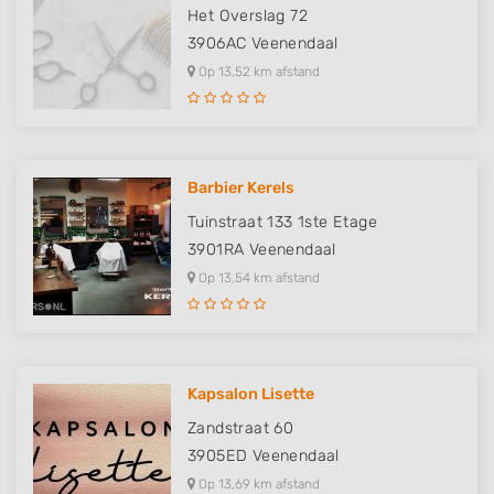
Het Overslag 72
3906AC
Veenendaal
Op 13,52 km afstand
Barbier Kerels
Tuinstraat 133 1ste Etage
3901RA
Veenendaal
Op 13,54 km afstand
Kapsalon Lisette
Zandstraat 60
3905ED
Veenendaal
Op 13,69 km afstand