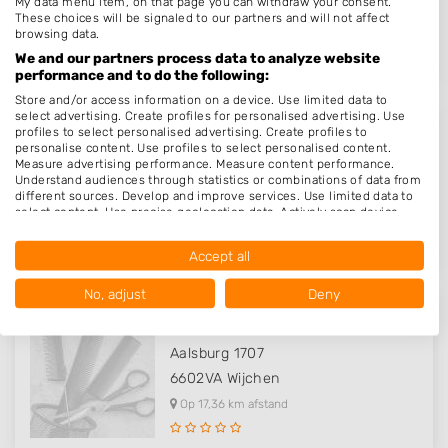
My data menu item, on that page you can withdraw your consent.
3961HB
Wijk bij Duurstede
These choices will be signaled to our partners and will not affect
Op 16,18 km afstand
browsing data.
We and our partners process data to analyze website
performance and to do the following:
Store and/or access information on a device. Use limited data to
select advertising. Create profiles for personalised advertising. Use
profiles to select personalised advertising. Create profiles to
Hairfashion by Diana
personalise content. Use profiles to select personalised content.
Measure advertising performance. Measure content performance.
Heuvelakkerstraat 1
Understand audiences through statistics or combinations of data from
5356PD
Neerloon
different sources. Develop and improve services. Use limited data to
select content. Use precise geolocation data. Actively scan device
Op 16,28 km afstand
characteristics for identification.
Data may be shared outside of the European Union and send to the
Accept all
USA.
Your consent and the cookie policy applies solely to this website/app.
No, adjust
Deny
View Partner List (1017 IAB Vendors)
Looks4all
We use your data for the following purposes:
Aalsburg 1707
IAB processing purposes:
6602VA
Wijchen
Store and/or access information on a device
Op 17,36 km afstand
Use limited data to select advertising