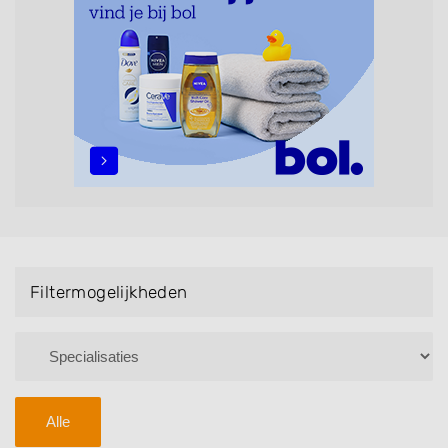
maar ook helpen met extensions, balyage, invlechten,
opsteken, weave, een keratinebehandeling, een
permanent, een bruidkapsel, make-up & visagie,
epileren, schoonheidsbehandelingen, het trimmen van
een baard en pruiken. U kunt de zoekresultaten
filteren met behulp van de specialisatie filter en u
vindt zoekresultaten in iedere wijk (noord, oost, zuid,
west en het centrum) van IJzendoorn.
Filtermogelijkheden
Alle