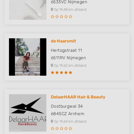
6533VC
Nijmegen
Op 19,48 km afstand
de Haarsmit
Hertogstraat 11
6511RV
Nijmegen
Op 19,62 km afstand
DelaarHAAR Hair & Beauty
Oostburgwal 34
6845CZ
Arnhem
Op 19,64 km afstand