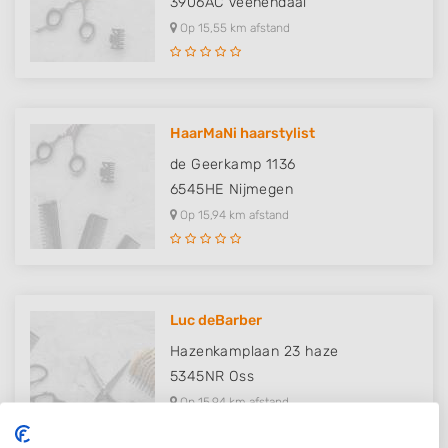
3906AC
Veenendaal
Op 15,55 km afstand
HaarMaNi haarstylist
de Geerkamp 1136
6545HE
Nijmegen
Op 15,94 km afstand
Luc deBarber
Hazenkamplaan 23 haze
5345NR
Oss
Op 15,94 km afstand