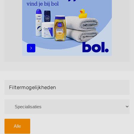
maar ook helpen met extensions, balyage, invlechten,
opsteken, weave, een keratinebehandeling, een
permanent, een bruidkapsel, make-up & visagie,
epileren, schoonheidsbehandelingen, het trimmen van
een baard en pruiken. U kunt de zoekresultaten
filteren met behulp van de specialisatie filter en u
vindt zoekresultaten in iedere wijk (noord, oost, zuid,
west en het centrum) van Druten.
Filtermogelijkheden
Alle