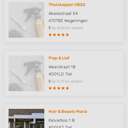
Thuiskapper UB20
Akeleistraat 54
6707BZ
Wageningen
Op 10,53 km afstand
Piep & Lief
Weerstraat 18
4001LD
Tiel
Op 10,77 km afstand
Hair & Beauty Maria
Kalverbos 1 B
4001AJ
Tiel