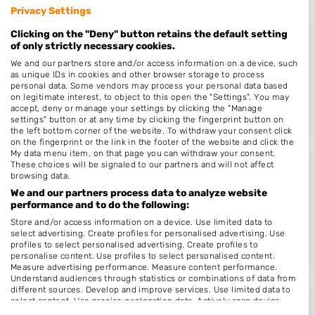
Privacy Settings
Clicking on the "Deny" button retains the default setting
Haarstudio Diane
of only strictly necessary cookies.
We and our partners store and/or access information on a device, such
Maartvlinderstraat 20
as unique IDs in cookies and other browser storage to process
3905KE
Veenendaal
personal data. Some vendors may process your personal data based
on legitimate interest, to object to this open the "Settings". You may
Op 15,99 km afstand
accept, deny or manage your settings by clicking the "Manage
settings" button or at any time by clicking the fingerprint button on
the left bottom corner of the website. To withdraw your consent click
on the fingerprint or the link in the footer of the website and click the
My data menu item, on that page you can withdraw your consent.
These choices will be signaled to our partners and will not affect
Haar & Beautystudio Brenda
browsing data.
We and our partners process data to analyze website
Bunschoterweg 5
performance and to do the following:
6711CG
Ede
Store and/or access information on a device. Use limited data to
Op 18,00 km afstand
select advertising. Create profiles for personalised advertising. Use
profiles to select personalised advertising. Create profiles to
personalise content. Use profiles to select personalised content.
Measure advertising performance. Measure content performance.
Understand audiences through statistics or combinations of data from
different sources. Develop and improve services. Use limited data to
select content. Use precise geolocation data. Actively scan device
Hairstyliste Angelique
characteristics for identification.