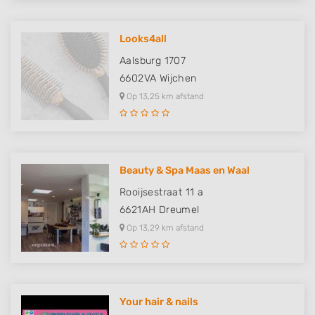
Looks4all
Aalsburg 1707
6602VA
Wijchen
Op 13,25 km afstand
Beauty & Spa Maas en Waal
Rooijsestraat 11 a
6621AH
Dreumel
Op 13,29 km afstand
Your hair & nails