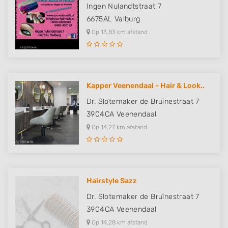
Ingen Nulandtstraat 7
6675AL
Valburg
Op 13,83 km afstand
Kapper Veenendaal - Hair & Look..
Dr. Slotemaker de Bruïnestraat 7
3904CA
Veenendaal
Op 14,27 km afstand
Hairstyle Sazz
Dr. Slotemaker de Bruïnestraat 7
3904CA
Veenendaal
Op 14,28 km afstand