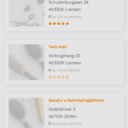
Schuilenburglaan 24
4033DK
Lienden
Op 7,25 km afstand
Twin Hair
Verbrughweg 32
4033GP
Lienden
Op 7,61 km afstand
Sandra´s Hairstyling@Home
Sadatstraat 3
6671GA
Zetten
Op 8,66 km afstand