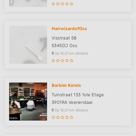
HairwizardofOss
Visstraat 58
5345DJ
Oss
Op 15,07 km afstand
Barbier Kerels
Tuinstraat 133 1ste Etage
3901RA
Veenendaal
Op 15,07 km afstand