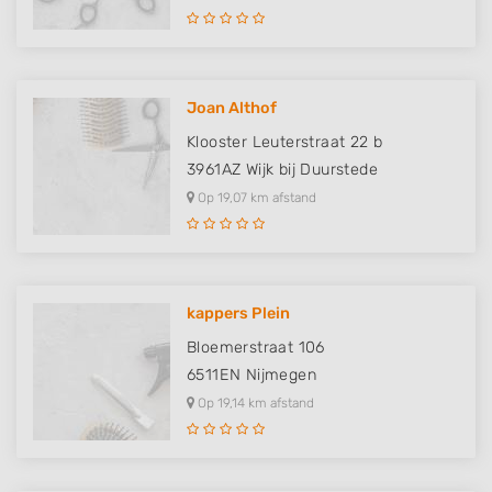
Measure content performance
Understand audiences through statistics
or combinations of data from different
sources
Joan Althof
Develop and improve services
Klooster Leuterstraat 22 b
3961AZ
Wijk bij Duurstede
Use limited data to select content
Op 19,07 km afstand
IAB Special Features:
Use precise geolocation data
Identify devices based on information
kappers Plein
actively requested
Bloemerstraat 106
Non-IAB processing purposes:
6511EN
Nijmegen
Necessary
Op 19,14 km afstand
Performance
Functional