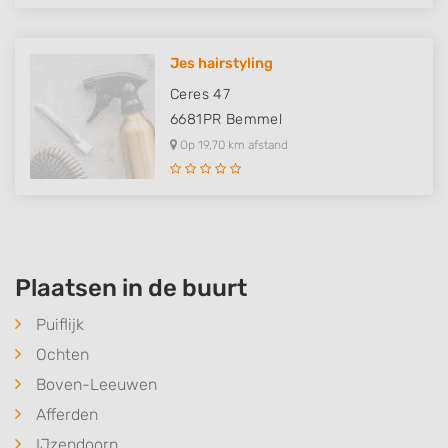
Jes hairstyling
Ceres 47
6681PR
Bemmel
Op 19,70 km afstand
Plaatsen in de buurt
Puiflijk
Ochten
Boven-Leeuwen
Afferden
IJzendoorn