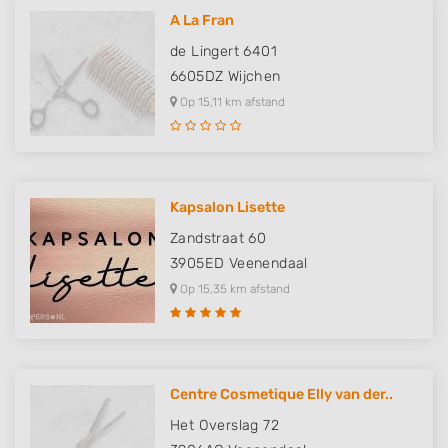
A La Fran
de Lingert 6401
6605DZ
Wijchen
Op 15,11 km afstand
Kapsalon Lisette
Zandstraat 60
3905ED
Veenendaal
Op 15,35 km afstand
Centre Cosmetique Elly van der..
Het Overslag 72