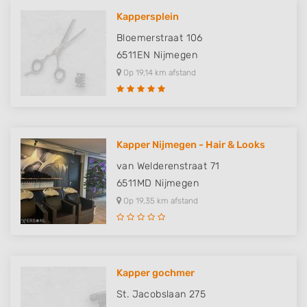
Kappersplein
Advertising
Bloemerstraat 106
6511EN
Nijmegen
Op 19,14 km afstand
Kapper Nijmegen - Hair & Looks
van Welderenstraat 71
6511MD
Nijmegen
Op 19,35 km afstand
Kapper gochmer
St. Jacobslaan 275