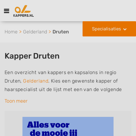
Specialisaties
Home
Gelderland
Druten
Kapper Druten
Een overzicht van kappers en kapsalons in regio
Druten,
Gelderland
. Kies een gewenste kapper of
haarspecialist uit de lijst met een van de volgende
specialisaties of aantekeningen: mannen of
Toon meer
herenkapper, vrouwen of dameskapper, kinderkapper,
thuiskapper, barber of kies voor een kapsalon waar u
zonder afspraak terecht kunt. De vermelde kappers
kunnen uw haren wassen, knippen, föhnen en kleuren,