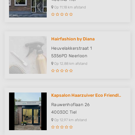
Op 11,18 km afstand
Hairfashion by Diana
Heuvelakkerstraat 1
5356PD
Neerloon
Op 12,88 km afstand
Kapsalon Haarzuiver Eco Friendl..
Rauwenhoflaan 26
4003DC
Tiel
Op 12,97 km afstand