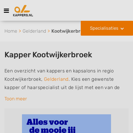
Specialisaties
Home
Gelderland
Kootwijkerbroek
Kapper Kootwijkerbroek
Een overzicht van kappers en kapsalons in regio
Kootwijkerbroek,
Gelderland
. Kies een gewenste
kapper of haarspecialist uit de lijst met een van de
volgende specialisaties of aantekeningen: mannen of
Toon meer
herenkapper, vrouwen of dameskapper, kinderkapper,
thuiskapper, barber of kies voor een kapsalon waar u
zonder afspraak terecht kunt. De vermelde kappers
kunnen uw haren wassen, knippen, föhnen en kleuren,