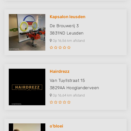
Kapsalon leusden
De Brouwerij 3
3831ND
Leusden
Op 16,56 km afstand
Hairdrezz
Van Tuyllstraat 15
3829AA
Hooglanderveen
Op 16,64 km afstand
o'bloei