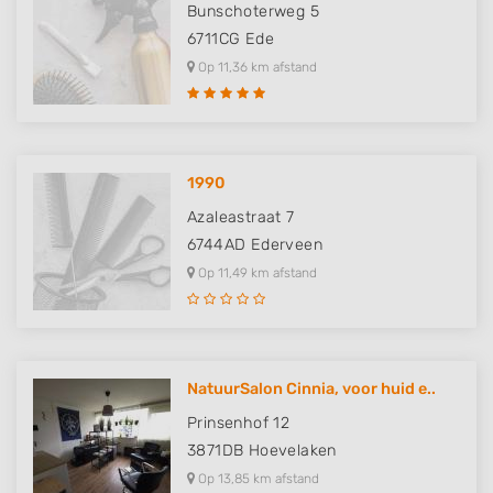
Bunschoterweg 5
6711CG
Ede
Op 11,36 km afstand
1990
Azaleastraat 7
6744AD
Ederveen
Op 11,49 km afstand
NatuurSalon Cinnia, voor huid e..
Prinsenhof 12
3871DB
Hoevelaken
Op 13,85 km afstand