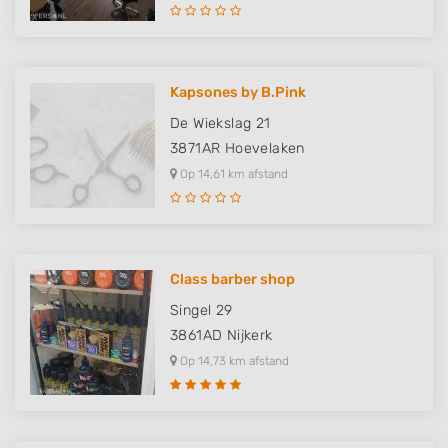
Kapsones by B.Pink
De Wiekslag 21
3871AR
Hoevelaken
Op 14,61 km afstand
Class barber shop
Singel 29
3861AD
Nijkerk
Op 14,73 km afstand