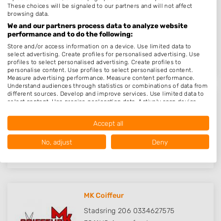
These choices will be signaled to our partners and will not affect
Kapsalon Rini Gerritse
browsing data.
We and our partners process data to analyze website
Spreeuwenstraat 267
performance and to do the following:
3815SX
Amersfoort
Store and/or access information on a device. Use limited data to
Op 18,63 km afstand
select advertising. Create profiles for personalised advertising. Use
profiles to select personalised advertising. Create profiles to
personalise content. Use profiles to select personalised content.
Measure advertising performance. Measure content performance.
Understand audiences through statistics or combinations of data from
different sources. Develop and improve services. Use limited data to
select content. Use precise geolocation data. Actively scan device
Nexxt House of Hair
characteristics for identification.
Data may be shared outside of the European Union and send to the
Havik 41
Accept all
USA.
3811EX
Amersfoort
Your consent and the cookie policy applies solely to this website/app.
No, adjust
Deny
Op 18,98 km afstand
View Partner List (1016 IAB Vendors)
We use your data for the following purposes:
IAB processing purposes:
Store and/or access information on a device
MK Coiffeur
Use limited data to select advertising
Stadsring 206 0334627575