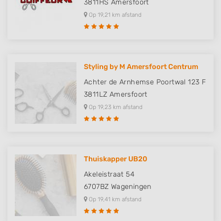
3811HS
Amersfoort
Create profiles for personalised advertising
Op 19,21 km afstand
Use profiles to select personalised
advertising
Create profiles to personalise content
Styling by M Amersfoort Centrum
Use profiles to select personalised content
Achter de Arnhemse Poortwal 123 F
3811LZ
Amersfoort
Measure advertising performance
Op 19,23 km afstand
Measure content performance
Understand audiences through statistics
or combinations of data from different
sources
Thuiskapper UB20
Akeleistraat 54
Develop and improve services
6707BZ
Wageningen
Use limited data to select content
Op 19,41 km afstand
IAB Special Features: