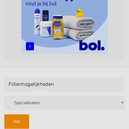
maar ook helpen met extensions, balyage, invlechten,
opsteken, weave, een keratinebehandeling, een
permanent, een bruidkapsel, make-up & visagie,
epileren, schoonheidsbehandelingen, het trimmen van
een baard en pruiken. U kunt de zoekresultaten
filteren met behulp van de specialisatie filter en u
vindt zoekresultaten in iedere wijk (noord, oost, zuid,
west en het centrum) van Kootwijkerbroek.
Filtermogelijkheden
Alle