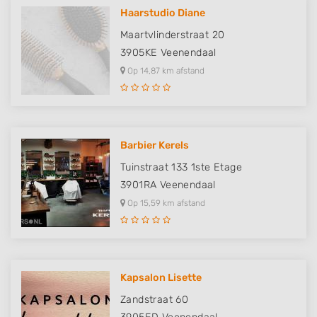
Haarstudio Diane
Maartvlinderstraat 20
3905KE
Veenendaal
Op 14,87 km afstand
Barbier Kerels
Tuinstraat 133 1ste Etage
3901RA
Veenendaal
Op 15,59 km afstand
Kapsalon Lisette
Zandstraat 60