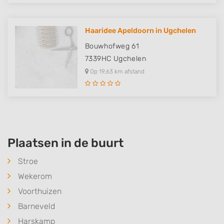
Use precise geolocation data
Identify devices based on information
Haaridee Apeldoorn in Ugchelen
actively requested
Bouwhofweg 61
Non-IAB processing purposes:
7339HC
Ugchelen
Necessary
Op 19,63 km afstand
Performance
Functional
Advertising
Plaatsen in de buurt
Stroe
Wekerom
Voorthuizen
Barneveld
Harskamp