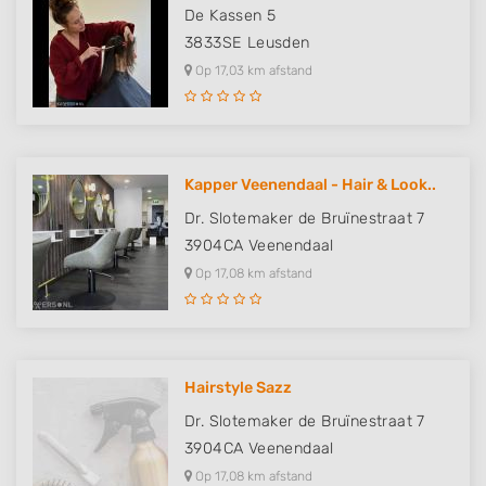
De Kassen 5
3833SE
Leusden
Op 17,03 km afstand
Kapper Veenendaal - Hair & Look..
Dr. Slotemaker de Bruïnestraat 7
3904CA
Veenendaal
Op 17,08 km afstand
Hairstyle Sazz
Dr. Slotemaker de Bruïnestraat 7
3904CA
Veenendaal
Op 17,08 km afstand