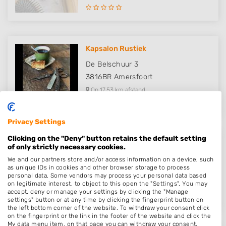
Kapsalon Rustiek
De Belschuur 3
3816BR
Amersfoort
Op 17,53 km afstand
Privacy Settings
Clicking on the "Deny" button retains the default setting
ES Hair & Beauty Salon
of only strictly necessary cookies.
Van Randwijcklaan 26-28
We and our partners store and/or access information on a device, such
as unique IDs in cookies and other browser storage to process
3814AL
Amersfoort
personal data. Some vendors may process your personal data based
on legitimate interest, to object to this open the "Settings". You may
Op 18,19 km afstand
accept, deny or manage your settings by clicking the "Manage
settings" button or at any time by clicking the fingerprint button on
the left bottom corner of the website. To withdraw your consent click
on the fingerprint or the link in the footer of the website and click the
My data menu item, on that page you can withdraw your consent.