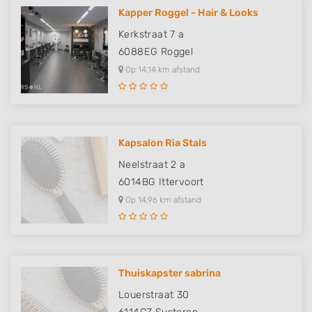
Kapper Roggel - Hair & Looks
Kerkstraat 7 a
6088EG
Roggel
Op 14,14 km afstand
Kapsalon Ria Stals
Neelstraat 2 a
6014BG
Ittervoort
Op 14,96 km afstand
Thuiskapster sabrina
Louerstraat 30