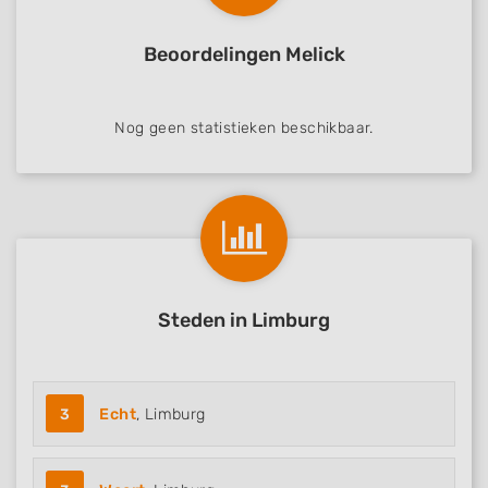
Develop and improve services
Beoordelingen Melick
Use limited data to select content
IAB Special Features:
Use precise geolocation data
Nog geen statistieken beschikbaar.
Identify devices based on information
actively requested
Non-IAB processing purposes:
Necessary
Performance
Steden in Limburg
Functional
Advertising
3
Echt
, Limburg