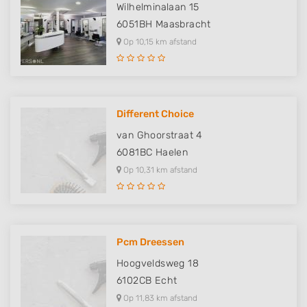
Wilhelminalaan 15
6051BH
Maasbracht
Op 10,15 km afstand
Different Choice
van Ghoorstraat 4
6081BC
Haelen
Op 10,31 km afstand
Pcm Dreessen
Hoogveldsweg 18
6102CB
Echt
Op 11,83 km afstand