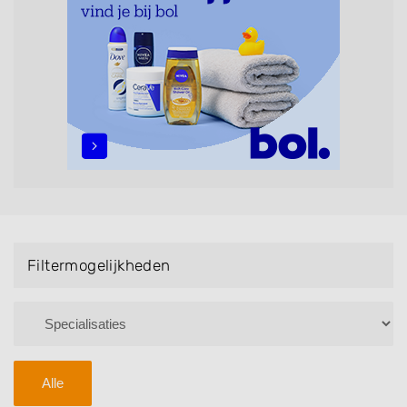
maar ook helpen met extensions, balyage, invlechten,
opsteken, weave, een keratinebehandeling, een
permanent, een bruidkapsel, make-up & visagie,
epileren, schoonheidsbehandelingen, het trimmen van
een baard en pruiken. U kunt de zoekresultaten
filteren met behulp van de specialisatie filter en u
vindt zoekresultaten in iedere wijk (noord, oost, zuid,
west en het centrum) van Melick.
Filtermogelijkheden
Alle