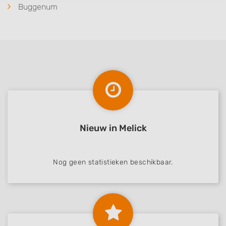
IAB processing purposes:
Buggenum
Store and/or access information on a device
Use limited data to select advertising
Create profiles for personalised advertising
Use profiles to select personalised
advertising
Create profiles to personalise content
Nieuw in Melick
Use profiles to select personalised content
Measure advertising performance
Nog geen statistieken beschikbaar.
Measure content performance
Understand audiences through statistics
or combinations of data from different
sources