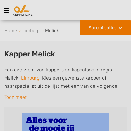
Specialisaties
Home
Limburg
Melick
Kapper Melick
Een overzicht van kappers en kapsalons in regio
Melick,
Limburg
. Kies een gewenste kapper of
haarspecialist uit de lijst met een van de volgende
specialisaties of aantekeningen: mannen of
Toon meer
herenkapper, vrouwen of dameskapper, kinderkapper,
thuiskapper, barber of kies voor een kapsalon waar u
zonder afspraak terecht kunt. De vermelde kappers
kunnen uw haren wassen, knippen, föhnen en kleuren,