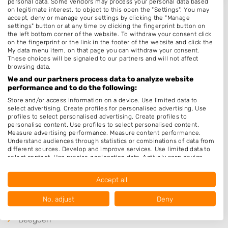
personal data. Some vendors may process your personal data based
on legitimate interest, to object to this open the "Settings". You may
accept, deny or manage your settings by clicking the "Manage
settings" button or at any time by clicking the fingerprint button on
the left bottom corner of the website. To withdraw your consent click
on the fingerprint or the link in the footer of the website and click the
Plaatsen in de buurt
My data menu item, on that page you can withdraw your consent.
These choices will be signaled to our partners and will not affect
Herkenbosch
browsing data.
We and our partners process data to analyze website
Sint Odiliënberg
performance and to do the following:
Posterholt
Store and/or access information on a device. Use limited data to
select advertising. Create profiles for personalised advertising. Use
Vlodrop
profiles to select personalised advertising. Create profiles to
personalise content. Use profiles to select personalised content.
Roermond
Measure advertising performance. Measure content performance.
Understand audiences through statistics or combinations of data from
Herten
different sources. Develop and improve services. Use limited data to
select content. Use precise geolocation data. Actively scan device
Linne
characteristics for identification.
Montfort
Data may be shared outside of the European Union and send to the
Accept all
USA.
Swalmen
Your consent and the cookie policy applies solely to this website/app.
No, adjust
Deny
Horn
View Partner List (1016 IAB Vendors)
Beegden
We use your data for the following purposes: