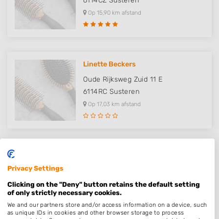
6114CZ
Susteren
Op 15,90 km afstand
Linette Beckers
Oude Rijksweg Zuid 11 E
6114RC
Susteren
Op 17,03 km afstand
Heren- en Kinderkapsalon Hee Ba..
Privacy Settings
Kerkstraat 70
6137SP
Sittard
Clicking on the "Deny" button retains the default setting
of only strictly necessary cookies.
Op 19,82 km afstand
We and our partners store and/or access information on a device, such
as unique IDs in cookies and other browser storage to process