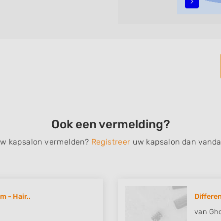
n, opsteken, weave, een
bruidkapsel, make-up &
en, het trimmen van een
 filteren met behulp van de
n in iedere wijk (noord, oost,
Ook een vermelding?
 uw kapsalon vermelden?
Registreer
uw kapsalon dan vanda
 - Hair..
Differe
van Gho