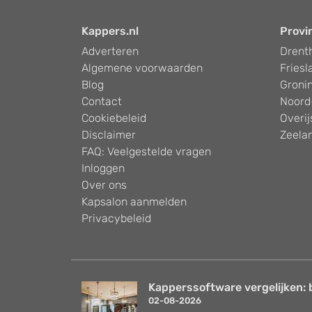
Kappers.nl
Provi
Adverteren
Drent
Algemene voorwaarden
Friesl
Blog
Groni
Contact
Noord
Cookiebeleid
Overij
Disclaimer
Zeela
FAQ: Veelgestelde vragen
Inloggen
Over ons
Kapsalon aanmelden
Privacybeleid
Kapperssoftware vergelijken: 
02-08-2026