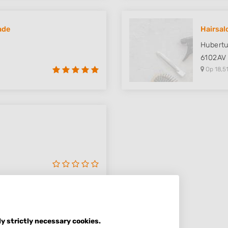
ade
Hairsal
Hubertu
6102AV
Op 18,51
ly strictly necessary cookies.