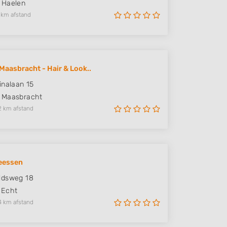
Haelen
 km afstand
Maasbracht - Hair & Look..
inalaan 15
Maasbracht
2 km afstand
eessen
ldsweg 18
Echt
4 km afstand