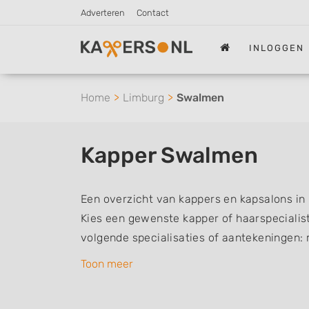
Adverteren
Contact
INLOGGEN
Home
Limburg
Swalmen
Kapper Swalmen
Een overzicht van kappers en kapsalons i
Kies een gewenste kapper of haarspecialist 
volgende specialisaties of aantekeningen:
vrouwen of dameskapper, kinderkapper, thu
Toon meer
een kapsalon waar u zonder afspraak terec
kappers kunnen uw haren wassen, knippen,