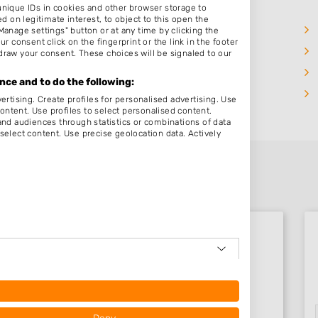
unique IDs in cookies and other browser storage to
on legitimate interest, to object to this open the
Buggenum
Manage settings" button or at any time by clicking the
r consent click on the fingerprint or the link in the footer
Nunhem
draw your consent. These choices will be signaled to our
Kessel
ce and to do the following:
Melick
ertising. Create profiles for personalised advertising. Use
content. Use profiles to select personalised content.
d audiences through statistics or combinations of data
select content. Use precise geolocation data. Actively
Beoordelingen Swalmen
Nog geen statistieken beschikbaar.