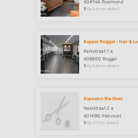
6041HA
Roermond
Op 5,63 km afstand
Kapper Roggel - Hair & L
Kerkstraat 7 a
6088EG
Roggel
Op 9,48 km afstand
Kapsalon Ria Stals
Neelstraat 2 a
6014BG
Ittervoort
Op 17,11 km afstand