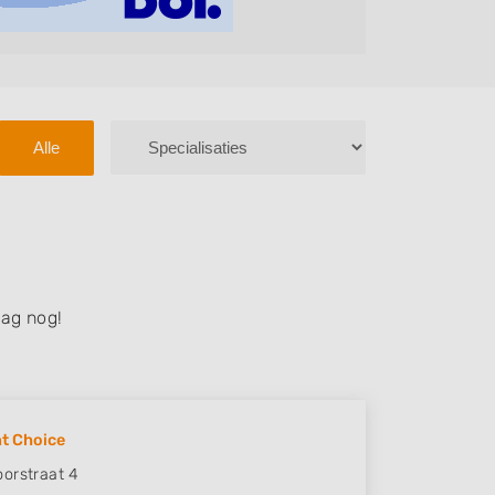
Alle
ag nog!
nt Choice
orstraat 4