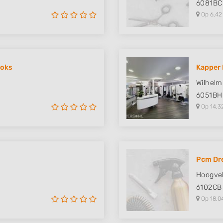
6081BC
Op 6,42
ooks
Kapper 
Wilhelm
6051BH
Op 14,3
Pcm Dr
Hoogve
6102CB
Op 18,0