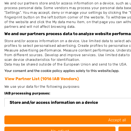
Plaatsen in de buurt
We and our partners store and/or access information on a device, such as 
process personal data. Some vendors may process your personal data based 
Beesel
"Settings". You may accept, deny or manage your settings by clicking the "
fingerprint button on the left bottom corner of the website. To withdraw you
Roermond
of the website and click the My data menu item, on that page you can with
partners and will not affect browsing data.
Reuver
We and our partners process data to analyze website performan
Herten
Store and/or access information on a device. Use limited data to select adv
profiles to select personalised advertising. Create profiles to personalise 
Measure advertising performance. Measure content performance. Understan
from different sources. Develop and improve services. Use limited data to 
scan device characteristics for identification.
Data may be shared outside of the European Union and send to the USA.
Your consent and the cookie policy applies solely to this website/app.
View Partner List (1016 IAB Vendors)
We use your data for the following purposes:
IAB processing purposes:
Store and/or access information on a device
Nieuw in Swalmen
Use limited data to select advertising
Accept all
Create profiles for personalised advertising
Nog geen statistieken beschikbaar.