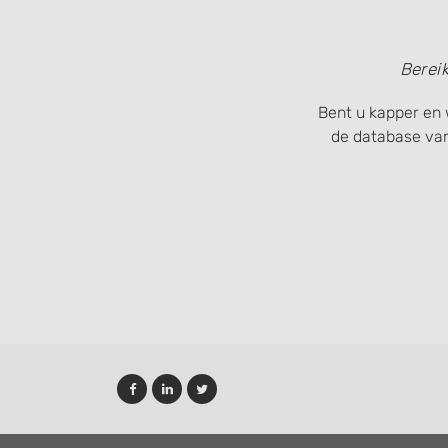
Non-IAB processing purposes:
Necessary
Berei
Performance
Bent u kapper en 
Functional
de database va
Advertising