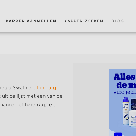
KAPPER AANMELDEN
KAPPER ZOEKEN
BLOG
n regio Swalmen,
Limburg
.
uit de lijst met een van de
 mannen of herenkapper,
iskapper, barber of kies voor
ht kunt. De vermelde
 föhnen en kleuren, maar ook