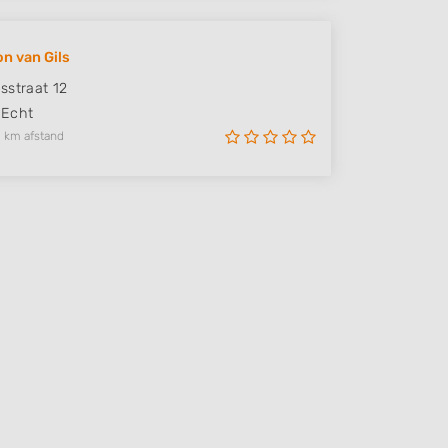
on van Gils
sstraat 12
Echt
 km afstand