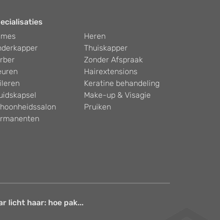
ecialisaties
ames
Heren
nderkapper
Thuiskapper
rber
Zonder Afspraak
euren
Hairextensions
ileren
Keratine behandeling
uidskapsel
Make-up & Visagie
hoonheidssalon
Pruiken
rmanenten
 licht haar: hoe pak...