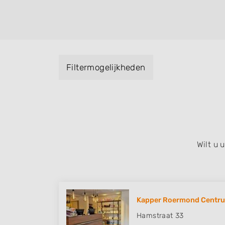
helpen met extensions, balyage, invlechte
keratinebehandeling, een permanent, een 
visagie, epileren, schoonheidsbehandeling
baard en pruiken. U kunt de zoekresultaten
specialisatie filter en u vindt zoekresultate
Filtermogelijkheden
zuid, west en het centrum) van Swalmen.
Wilt u
Kapper Roermond Centrum
Hamstraat 33