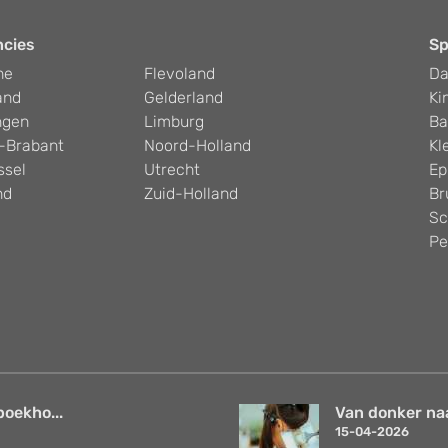
ncies
Sp
he
Flevoland
D
and
Gelderland
Ki
ngen
Limburg
Ba
-Brabant
Noord-Holland
Kl
ssel
Utrecht
Ep
nd
Zuid-Holland
Br
Sc
Pe
boekho...
Van donker naar
15-04-2026