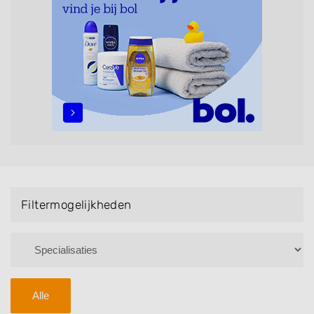
maar ook helpen met extensions, balyage, invlechten,
opsteken, weave, een keratinebehandeling, een
permanent, een bruidkapsel, make-up & visagie,
epileren, schoonheidsbehandelingen, het trimmen van
een baard en pruiken. U kunt de zoekresultaten
filteren met behulp van de specialisatie filter en u
vindt zoekresultaten in iedere wijk (noord, oost, zuid,
west en het centrum) van Neede.
Filtermogelijkheden
Alle