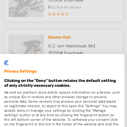
7513CG
Enschede
Op 19,15 km afstand
Desmo Hair
G.J. van Heekstraat 342
7521EM
Enschede
Op 19,17 km afstand
Privacy Settings
Clicking on the "Deny" button retains the default setting
of only strictly necessary cookies.
We and our partners store and/or access information on a device, such
as unique IDs in cookies and other browser storage to process
Plaatsen in de buurt
personal data. Some vendors may process your personal data based
on legitimate interest, to object to this open the "Settings". You may
accept, deny or manage your settings by clicking the "Manage
Rietmolen
settings" button or at any time by clicking the fingerprint button on
Haarlo
the left bottom corner of the website. To withdraw your consent click
on the fingerprint or the link in the footer of the website and click the