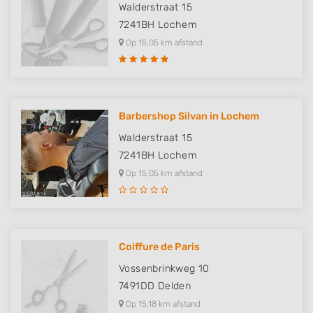
Walderstraat 15
7241BH
Lochem
Op 15,05 km afstand
Barbershop Silvan in Lochem
Walderstraat 15
7241BH
Lochem
Op 15,05 km afstand
Coiffure de Paris
Vossenbrinkweg 10
7491DD
Delden
Op 15,18 km afstand