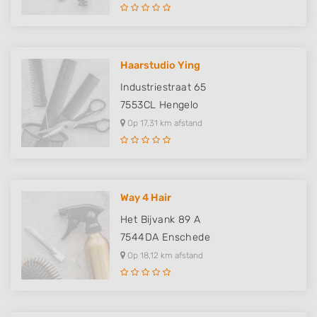
Haarstudio Ying
Industriestraat 65
7553CL
Hengelo
Op 17,31 km afstand
Way 4 Hair
Het Bijvank 89 A
7544DA
Enschede
Op 18,12 km afstand