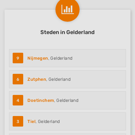
Use precise geolocation data
Identify devices based on information
actively requested
Steden in Gelderland
Non-IAB processing purposes:
Necessary
Performance
9
Nijmegen
, Gelderland
Functional
6
Zutphen
, Gelderland
Advertising
4
Doetinchem
, Gelderland
3
Tiel
, Gelderland