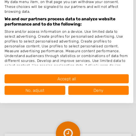
Eibergen
My data menu item, on that page you can withdraw your consent.
These choices will be signaled to our partners and will not affect
Hengevelde
browsing data.
We and our partners process data to analyze website
Borculo
performance and to do the following:
Rekken
Store and/or access information on a device. Use limited data to
select advertising. Create profiles for personalised advertising. Use
Gelselaar
profiles to select personalised advertising. Create profiles to
personalise content. Use profiles to select personalised content.
Haaksbergen
Measure advertising performance. Measure content performance.
Beltrum
Understand audiences through statistics or combinations of data from
different sources. Develop and improve services. Use limited data to
Diepenheim
select content. Use precise geolocation data. Actively scan device
characteristics for identification.
Groenlo
Data may be shared outside of the European Union and send to the
Accept all
USA.
Bentelo
Your consent and the cookie policy applies solely to this website/app.
No, adjust
Deny
View Partner List (1017 IAB Vendors)
We use your data for the following purposes:
IAB processing purposes:
Store and/or access information on a device
Use limited data to select advertising