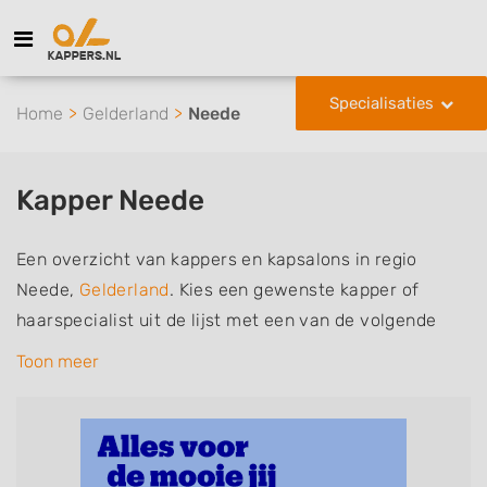
Specialisaties
Home
Gelderland
Neede
Kapper Neede
Een overzicht van kappers en kapsalons in regio
Neede,
Gelderland
. Kies een gewenste kapper of
haarspecialist uit de lijst met een van de volgende
specialisaties of aantekeningen: mannen of
Toon meer
herenkapper, vrouwen of dameskapper, kinderkapper,
thuiskapper, barber of kies voor een kapsalon waar u
zonder afspraak terecht kunt. De vermelde kappers
kunnen uw haren wassen, knippen, föhnen en kleuren,