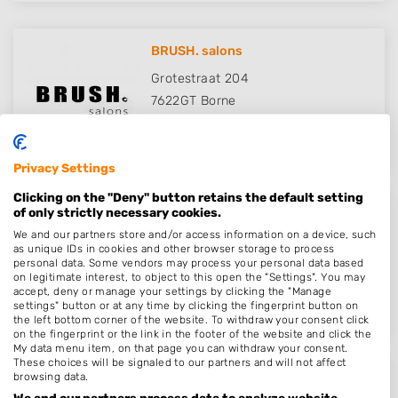
BRUSH. salons
Grotestraat 204
7622GT
Borne
Op 18,92 km afstand
Privacy Settings
Clicking on the "Deny" button retains the default setting
of only strictly necessary cookies.
Piekfijn Kappers
We and our partners store and/or access information on a device, such
Meddosestraat 14 a
as unique IDs in cookies and other browser storage to process
personal data. Some vendors may process your personal data based
7101CV
Winterswijk
on legitimate interest, to object to this open the "Settings". You may
Op 19,04 km afstand
accept, deny or manage your settings by clicking the "Manage
settings" button or at any time by clicking the fingerprint button on
the left bottom corner of the website. To withdraw your consent click
on the fingerprint or the link in the footer of the website and click the
My data menu item, on that page you can withdraw your consent.
These choices will be signaled to our partners and will not affect
browsing data.
Haarsalon Michelle
We and our partners process data to analyze website