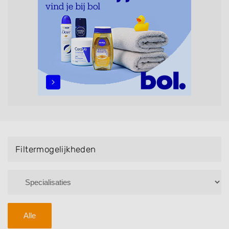
maar ook helpen met extensions, balyage, invlechten,
opsteken, weave, een keratinebehandeling, een
permanent, een bruidkapsel, make-up & visagie,
epileren, schoonheidsbehandelingen, het trimmen van
een baard en pruiken. U kunt de zoekresultaten
filteren met behulp van de specialisatie filter en u
vindt zoekresultaten in iedere wijk (noord, oost, zuid,
west en het centrum) van Rietmolen.
Filtermogelijkheden
Alle