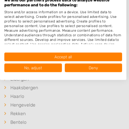
Voortsweg 204 C2
performance and to do the following:
7523CK
Enschede
Store and/or access information on a device. Use limited data to
select advertising. Create profiles for personalised advertising. Use
Op 19,30 km afstand
profiles to select personalised advertising. Create profiles to
personalise content. Use profiles to select personalised content.
Measure advertising performance. Measure content performance.
Understand audiences through statistics or combinations of data from
different sources. Develop and improve services. Use limited data to
select content. Use precise geolocation data. Actively scan device
characteristics for identification.
Data may be shared outside of the European Union and send to the
Accept all
Plaatsen in de buurt
USA.
Your consent and the cookie policy applies solely to this website/app.
No, adjust
Deny
Neede
View Partner List (1016 IAB Vendors)
Eibergen
We use your data for the following purposes:
IAB processing purposes:
Haaksbergen
Store and/or access information on a device
Haarlo
Hengevelde
Use limited data to select advertising
Rekken
Create profiles for personalised advertising
Bentelo