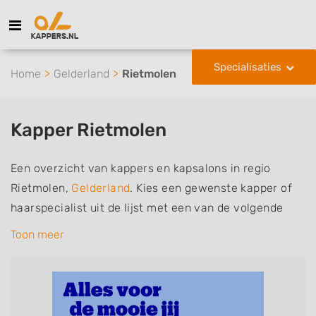
Specialisaties
Home
Gelderland
Rietmolen
Kapper Rietmolen
Een overzicht van kappers en kapsalons in regio
Rietmolen,
Gelderland
. Kies een gewenste kapper of
haarspecialist uit de lijst met een van de volgende
specialisaties of aantekeningen: mannen of
Toon meer
herenkapper, vrouwen of dameskapper, kinderkapper,
thuiskapper, barber of kies voor een kapsalon waar u
zonder afspraak terecht kunt. De vermelde kappers
kunnen uw haren wassen, knippen, föhnen en kleuren,