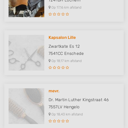
7241BH
Lochem
Op 17,16 km afstand
Kapsalon Lille
Zwartkate Es 12
7541CC
Enschede
Op 18,17 km afstand
mevr.
Dr. Martin Luther Kingstraat 46
7557LV
Hengelo
Op 18,43 km afstand