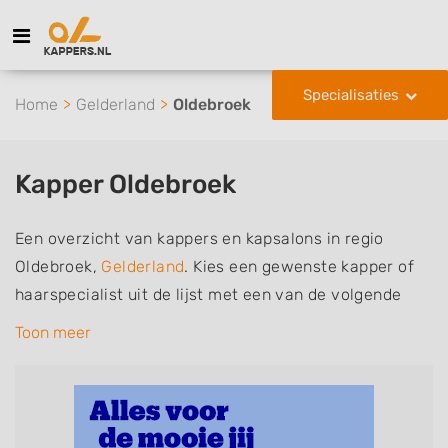
Specialisaties
Home
Gelderland
Oldebroek
Kapper Oldebroek
Een overzicht van kappers en kapsalons in regio
Oldebroek,
Gelderland
. Kies een gewenste kapper of
haarspecialist uit de lijst met een van de volgende
specialisaties of aantekeningen: mannen of
Toon meer
herenkapper, vrouwen of dameskapper, kinderkapper,
thuiskapper, barber of kies voor een kapsalon waar u
zonder afspraak terecht kunt. De vermelde kappers
kunnen uw haren wassen, knippen, föhnen en kleuren,