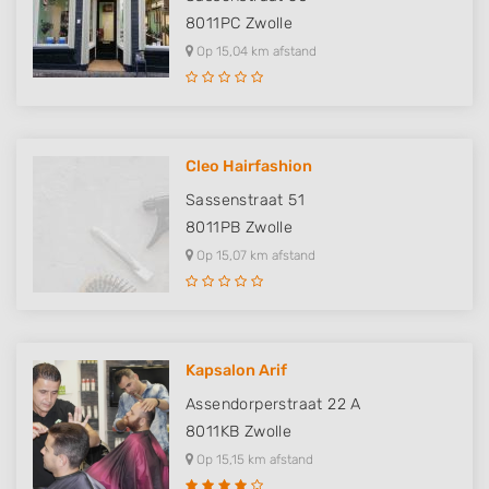
8011PC
Zwolle
Op 15,04 km afstand
Cleo Hairfashion
Sassenstraat 51
8011PB
Zwolle
Op 15,07 km afstand
Kapsalon Arif
Assendorperstraat 22 A
8011KB
Zwolle
Op 15,15 km afstand