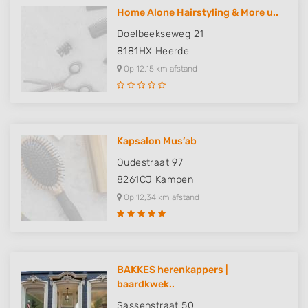
Home Alone Hairstyling & More u..
Doelbeekseweg 21
8181HX
Heerde
Op 12,15 km afstand
Kapsalon Mus’ab
Oudestraat 97
8261CJ
Kampen
Op 12,34 km afstand
BAKKES herenkappers |
baardkwek..
Sassenstraat 50