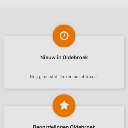
Use profiles to select personalised content
Measure advertising performance
Measure content performance
Understand audiences through statistics
or combinations of data from different
sources
Nieuw in Oldebroek
Develop and improve services
Use limited data to select content
Nog geen statistieken beschikbaar.
IAB Special Features:
Use precise geolocation data
Identify devices based on information
actively requested
Non-IAB processing purposes:
Beoordelingen Oldebroek
Necessary