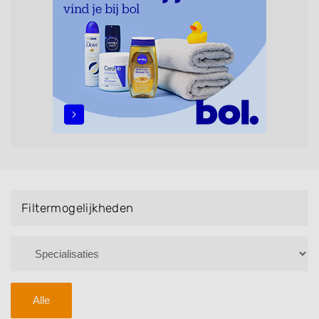
maar ook helpen met extensions, balyage, invlechten,
opsteken, weave, een keratinebehandeling, een
permanent, een bruidkapsel, make-up & visagie,
epileren, schoonheidsbehandelingen, het trimmen van
een baard en pruiken. U kunt de zoekresultaten
filteren met behulp van de specialisatie filter en u
vindt zoekresultaten in iedere wijk (noord, oost, zuid,
west en het centrum) van Oldebroek.
Filtermogelijkheden
Alle