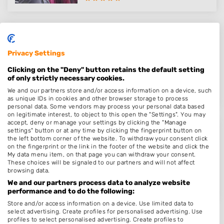
Kapsalon Zwolle
Privacy Settings
Diezerplein 13
8021CS
Zwolle
Clicking on the "Deny" button retains the default setting
of only strictly necessary cookies.
Op 15,69 km afstand
We and our partners store and/or access information on a device, such
as unique IDs in cookies and other browser storage to process
personal data. Some vendors may process your personal data based
on legitimate interest, to object to this open the "Settings". You may
accept, deny or manage your settings by clicking the "Manage
settings" button or at any time by clicking the fingerprint button on
Luxurious-Hairextensions
the left bottom corner of the website. To withdraw your consent click
on the fingerprint or the link in the footer of the website and click the
De Vecht 6
My data menu item, on that page you can withdraw your consent.
8253PH
Dronten
These choices will be signaled to our partners and will not affect
browsing data.
Op 16,90 km afstand
We and our partners process data to analyze website
performance and to do the following:
Store and/or access information on a device. Use limited data to
select advertising. Create profiles for personalised advertising. Use
profiles to select personalised advertising. Create profiles to