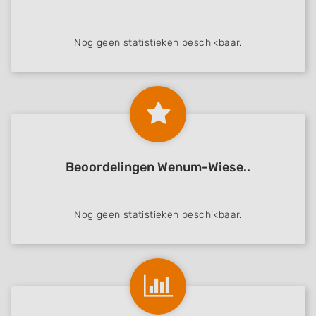
Measure content performance
Understand audiences through statistics
or combinations of data from different
Nog geen statistieken beschikbaar.
sources
Develop and improve services
Use limited data to select content
IAB Special Features:
Use precise geolocation data
Beoordelingen Wenum-Wiese..
Identify devices based on information
actively requested
Nog geen statistieken beschikbaar.
Non-IAB processing purposes:
Necessary
Performance
Functional