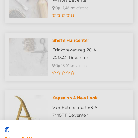
7411JN
Deventer
Op 17,46 km afstand
Shef's Haircenter
Brinkgreverweg 28 A
7413AC
Deventer
Op 18,01 km afstand
Kapsalon A New Look
Van Hetenstraat 63 A
7415TT
Deventer
Op 18,04 km afstand