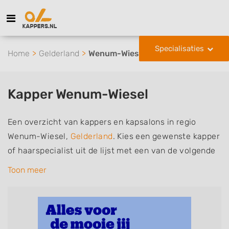
Specialisaties
Home
Gelderland
Wenum-Wiesel
Kapper Wenum-Wiesel
Een overzicht van kappers en kapsalons in regio
Wenum-Wiesel,
Gelderland
. Kies een gewenste kapper
of haarspecialist uit de lijst met een van de volgende
specialisaties of aantekeningen: mannen of
Toon meer
herenkapper, vrouwen of dameskapper, kinderkapper,
thuiskapper, barber of kies voor een kapsalon waar u
zonder afspraak terecht kunt. De vermelde kappers
kunnen uw haren wassen, knippen, föhnen en kleuren,