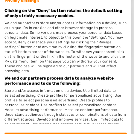
Privacy Settings
Clicking on the "Deny" button retains the default setting
of only strictly necessary cookies.
Home Alone Hairstyling & More u..
We and our partners store and/or access information on a device, such
Doelbeekseweg 21
as unique IDs in cookies and other browser storage to process
personal data. Some vendors may process your personal data based
8181HX
Heerde
on legitimate interest, to object to this open the "Settings". You may
Op 18,50 km afstand
accept, deny or manage your settings by clicking the "Manage
settings" button or at any time by clicking the fingerprint button on
the left bottom corner of the website. To withdraw your consent click
on the fingerprint or the link in the footer of the website and click the
My data menu item, on that page you can withdraw your consent.
These choices will be signaled to our partners and will not affect
browsing data.
We and our partners process data to analyze website
Plaatsen in de buurt
performance and to do the following:
Store and/or access information on a device. Use limited data to
Hoog Soeren
select advertising. Create profiles for personalised advertising. Use
profiles to select personalised advertising. Create profiles to
Apeldoorn
personalise content. Use profiles to select personalised content.
Measure advertising performance. Measure content performance.
Vaassen
Understand audiences through statistics or combinations of data from
different sources. Develop and improve services. Use limited data to
Ugchelen
select content. Use precise geolocation data. Actively scan device
characteristics for identification.
Beemte Broekland
Data may be shared outside of the European Union and send to the