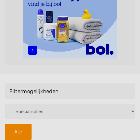
maar ook helpen met extensions, balyage, invlechten,
opsteken, weave, een keratinebehandeling, een
permanent, een bruidkapsel, make-up & visagie,
epileren, schoonheidsbehandelingen, het trimmen van
een baard en pruiken. U kunt de zoekresultaten
filteren met behulp van de specialisatie filter en u
vindt zoekresultaten in iedere wijk (noord, oost, zuid,
west en het centrum) van Wenum-Wiesel.
Filtermogelijkheden
Alle