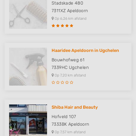
Stadskade 480
7311XZ
Apeldoorn
Op 6,26 km afstand
Haaridee Apeldoorn in Ugchelen
Bouwhofweg 61
7339HC
Ugchelen
Op 7,20 km afstand
Shiba Hair and Beauty
Hofveld 107
7333BK
Apeldoorn
Op 7,57 km afstand