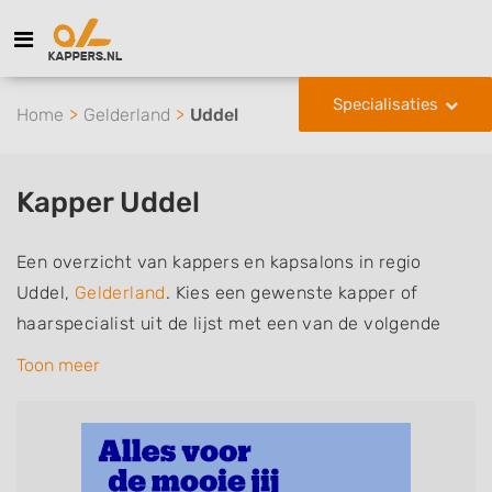
Specialisaties
Home
Gelderland
Uddel
Kapper Uddel
Een overzicht van kappers en kapsalons in regio
Uddel,
Gelderland
. Kies een gewenste kapper of
haarspecialist uit de lijst met een van de volgende
specialisaties of aantekeningen: mannen of
Toon meer
herenkapper, vrouwen of dameskapper, kinderkapper,
thuiskapper, barber of kies voor een kapsalon waar u
zonder afspraak terecht kunt. De vermelde kappers
kunnen uw haren wassen, knippen, föhnen en kleuren,