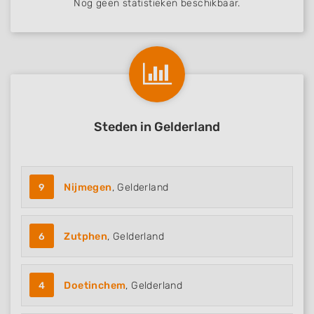
Nog geen statistieken beschikbaar.
Measure advertising performance
Measure content performance
Understand audiences through statistics
or combinations of data from different
sources
Develop and improve services
Steden in Gelderland
Use limited data to select content
IAB Special Features:
9
Nijmegen
, Gelderland
Use precise geolocation data
Identify devices based on information
6
Zutphen
, Gelderland
actively requested
Non-IAB processing purposes:
Necessary
4
Doetinchem
, Gelderland
Performance