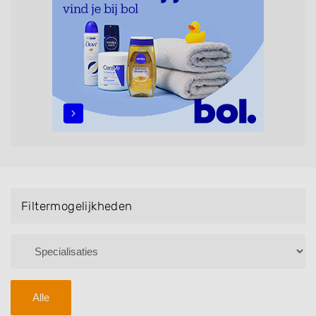
maar ook helpen met extensions, balyage, invlechten,
opsteken, weave, een keratinebehandeling, een
permanent, een bruidkapsel, make-up & visagie,
epileren, schoonheidsbehandelingen, het trimmen van
een baard en pruiken. U kunt de zoekresultaten
filteren met behulp van de specialisatie filter en u
vindt zoekresultaten in iedere wijk (noord, oost, zuid,
west en het centrum) van Uddel.
Filtermogelijkheden
Alle