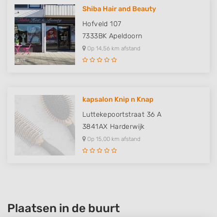
Shiba Hair and Beauty
Hofveld 107
7333BK
Apeldoorn
Op 14,56 km afstand
kapsalon Knip n Knap
Luttekepoortstraat 36 A
3841AX
Harderwijk
Op 15,00 km afstand
Plaatsen in de buurt