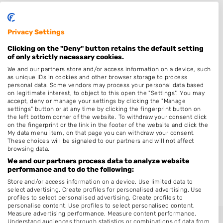
Elspeet
Garderen
Privacy Settings
Hoog Soeren
Clicking on the "Deny" button retains the default setting
Kootwijk
of only strictly necessary cookies.
Wenum-Wiesel
We and our partners store and/or access information on a device, such
as unique IDs in cookies and other browser storage to process
Ermelo
personal data. Some vendors may process your personal data based
on legitimate interest, to object to this open the "Settings". You may
Vierhouten
accept, deny or manage your settings by clicking the "Manage
settings" button or at any time by clicking the fingerprint button on
Stroe
the left bottom corner of the website. To withdraw your consent click
on the fingerprint or the link in the footer of the website and click the
Hulshorst
My data menu item, on that page you can withdraw your consent.
These choices will be signaled to our partners and will not affect
Nunspeet
browsing data.
Vaassen
We and our partners process data to analyze website
performance and to do the following:
Ugchelen
Store and/or access information on a device. Use limited data to
select advertising. Create profiles for personalised advertising. Use
profiles to select personalised advertising. Create profiles to
personalise content. Use profiles to select personalised content.
Measure advertising performance. Measure content performance.
Understand audiences through statistics or combinations of data from