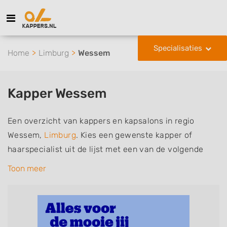
Specialisaties
Home
Limburg
Wessem
Kapper Wessem
Een overzicht van kappers en kapsalons in regio
Wessem,
Limburg
. Kies een gewenste kapper of
haarspecialist uit de lijst met een van de volgende
specialisaties of aantekeningen: mannen of
Toon meer
herenkapper, vrouwen of dameskapper, kinderkapper,
thuiskapper, barber of kies voor een kapsalon waar u
zonder afspraak terecht kunt. De vermelde kappers
kunnen uw haren wassen, knippen, föhnen en kleuren,