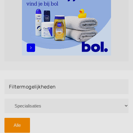
maar ook helpen met extensions, balyage, invlechten,
opsteken, weave, een keratinebehandeling, een
permanent, een bruidkapsel, make-up & visagie,
epileren, schoonheidsbehandelingen, het trimmen van
een baard en pruiken. U kunt de zoekresultaten
filteren met behulp van de specialisatie filter en u
vindt zoekresultaten in iedere wijk (noord, oost, zuid,
west en het centrum) van Wessem.
Filtermogelijkheden
Alle