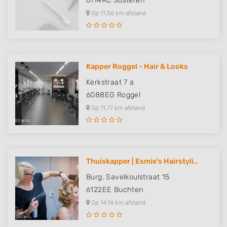
6114RC
Susteren
Op 11,56 km afstand
Kapper Roggel - Hair & Looks
Kerkstraat 7 a
6088EG
Roggel
Op 11,77 km afstand
Thuiskapper | Esmie's Hairstyli..
Burg. Savelkoulstraat 15
6122EE
Buchten
Op 14,14 km afstand