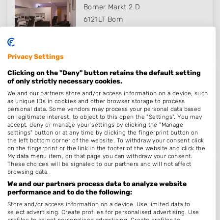
Borner Markt 2 D
6121LT
Born
Op 15,16 km afstand
Privacy Settings
Clicking on the "Deny" button retains the default setting
of only strictly necessary cookies.
HairOscope
We and our partners store and/or access information on a device, such
Hoogstraat 14 a
as unique IDs in cookies and other browser storage to process
personal data. Some vendors may process your personal data based
6001EV
Weert
on legitimate interest, to object to this open the "Settings". You may
Op 16,01 km afstand
accept, deny or manage your settings by clicking the "Manage
settings" button or at any time by clicking the fingerprint button on
the left bottom corner of the website. To withdraw your consent click
on the fingerprint or the link in the footer of the website and click the
My data menu item, on that page you can withdraw your consent.
These choices will be signaled to our partners and will not affect
browsing data.
Thuiskapster Marlie
We and our partners process data to analyze website
Florastraat 114
performance and to do the following:
6031XN
Nederweert
Store and/or access information on a device. Use limited data to
select advertising. Create profiles for personalised advertising. Use
Op 16,89 km afstand
profiles to select personalised advertising. Create profiles to