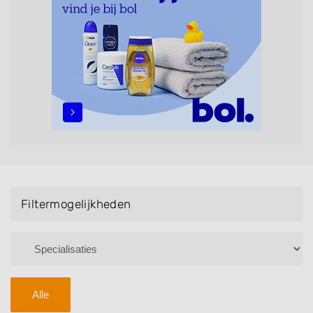
maar ook helpen met extensions, balyage, invlechten,
opsteken, weave, een keratinebehandeling, een
permanent, een bruidkapsel, make-up & visagie,
epileren, schoonheidsbehandelingen, het trimmen van
een baard en pruiken. U kunt de zoekresultaten
filteren met behulp van de specialisatie filter en u
vindt zoekresultaten in iedere wijk (noord, oost, zuid,
west en het centrum) van Wouw.
Filtermogelijkheden
Alle