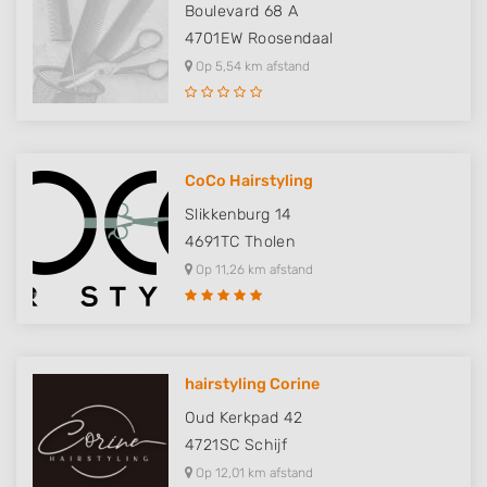
Boulevard 68 A
4701EW
Roosendaal
Op 5,54 km afstand
CoCo Hairstyling
Slikkenburg 14
4691TC
Tholen
Op 11,26 km afstand
hairstyling Corine
Oud Kerkpad 42
4721SC
Schijf
Op 12,01 km afstand