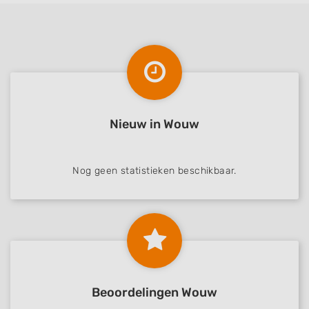
Measure advertising performance
Measure content performance
Understand audiences through statistics
or combinations of data from different
sources
Nieuw in Wouw
Develop and improve services
Use limited data to select content
Nog geen statistieken beschikbaar.
IAB Special Features:
Use precise geolocation data
Identify devices based on information
actively requested
Non-IAB processing purposes:
Beoordelingen Wouw
Necessary