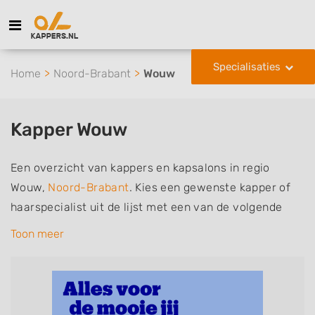
Specialisaties
Home
Noord-Brabant
Wouw
Kapper Wouw
Een overzicht van kappers en kapsalons in regio
Wouw,
Noord-Brabant
. Kies een gewenste kapper of
haarspecialist uit de lijst met een van de volgende
specialisaties of aantekeningen: mannen of
Toon meer
herenkapper, vrouwen of dameskapper, kinderkapper,
thuiskapper, barber of kies voor een kapsalon waar u
zonder afspraak terecht kunt. De vermelde kappers
kunnen uw haren wassen, knippen, föhnen en kleuren,