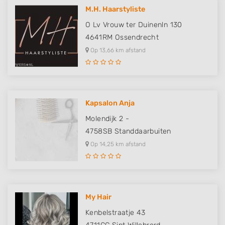
M.H. Haarstyliste
O Lv Vrouw ter Duinenln 130
4641RM
Ossendrecht
Op 13,66 km afstand
Kapsalon Anja
Molendijk 2 -
4758SB
Standdaarbuiten
Op 14,25 km afstand
My Hair
Kenbelstraatje 43