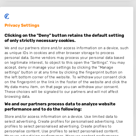
Mariska Taks hair & make-up
Privacy Settings
Toernooiveld 16
4873DK
Etten-Leur
Clicking on the "Deny" button retains the default setting
of only strictly necessary cookies.
Op 19,10 km afstand
We and our partners store and/or access information on a device, such
as unique IDs in cookies and other browser storage to process
personal data. Some vendors may process your personal data based
on legitimate interest, to object to this open the "Settings". You may
accept, deny or manage your settings by clicking the "Manage
settings" button or at any time by clicking the fingerprint button on
All (a)round Hairstyling
the left bottom corner of the website. To withdraw your consent click
on the fingerprint or the link in the footer of the website and click the
Spletting 33
My data menu item, on that page you can withdraw your consent.
4871JE
Etten-Leur
These choices will be signaled to our partners and will not affect
browsing data.
Op 19,99 km afstand
We and our partners process data to analyze website
performance and to do the following:
Store and/or access information on a device. Use limited data to
select advertising. Create profiles for personalised advertising. Use
profiles to select personalised advertising. Create profiles to
personalise content. Use profiles to select personalised content.
Measure advertising performance. Measure content performance.