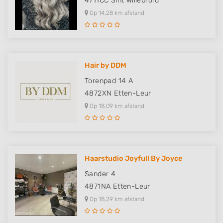
4711CC
Sint Willebrord
Op 14,28 km afstand
Hair by DDM
Torenpad 14 A
4872XN
Etten-Leur
Op 18,09 km afstand
Haarstudio Joyfull By Joyce
Sander 4
4871NA
Etten-Leur
Op 18,29 km afstand