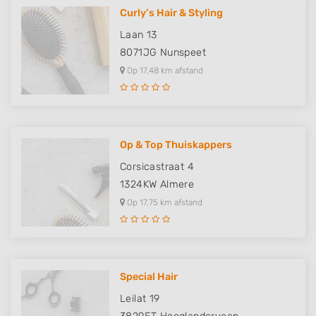
Curly’s Hair & Styling
Laan 13
8071JG
Nunspeet
Op 17,48 km afstand
Op & Top Thuiskappers
Corsicastraat 4
1324KW
Almere
Op 17,75 km afstand
Special Hair
Leilat 19