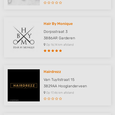
Hair By Monique
Dorpsstraat 3
3886AR
Garderen
Op 16,14 km afstand
Hairdrezz
Van Tuyllstraat 15
3829AA
Hooglanderveen
Op 17,46 km afstand