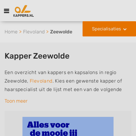
Specialisaties
Home
Flevoland
Zeewolde
Kapper Zeewolde
Een overzicht van kappers en kapsalons in regio
Zeewolde,
Flevoland
. Kies een gewenste kapper of
haarspecialist uit de lijst met een van de volgende
specialisaties of aantekeningen: mannen of
Toon meer
herenkapper, vrouwen of dameskapper, kinderkapper,
thuiskapper, barber of kies voor een kapsalon waar u
zonder afspraak terecht kunt. De vermelde kappers
kunnen uw haren wassen, knippen, föhnen en kleuren,