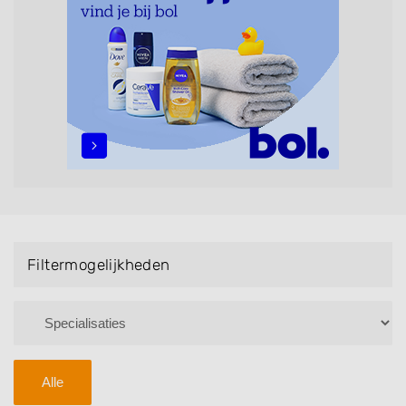
maar ook helpen met extensions, balyage, invlechten,
opsteken, weave, een keratinebehandeling, een
permanent, een bruidkapsel, make-up & visagie,
epileren, schoonheidsbehandelingen, het trimmen van
een baard en pruiken. U kunt de zoekresultaten
filteren met behulp van de specialisatie filter en u
vindt zoekresultaten in iedere wijk (noord, oost, zuid,
west en het centrum) van Zeewolde.
Filtermogelijkheden
Alle