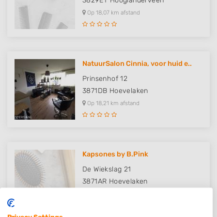
3829ET
Hooglanderveen
Op 18,07 km afstand
NatuurSalon Cinnia, voor huid e..
Prinsenhof 12
3871DB
Hoevelaken
Op 18,21 km afstand
Kapsones by B.Pink
De Wiekslag 21
3871AR
Hoevelaken
Op 18,29 km afstand
Privacy Settings