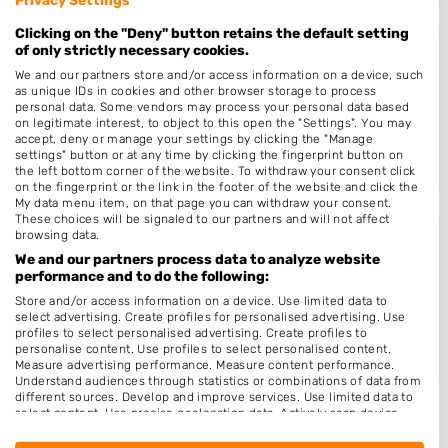
Clicking on the "Deny" button retains the default setting
of only strictly necessary cookies.
Debby's
We and our partners store and/or access information on a device, such
Sont 18
as unique IDs in cookies and other browser storage to process
personal data. Some vendors may process your personal data based
8226AB
Lelystad
on legitimate interest, to object to this open the "Settings". You may
accept, deny or manage your settings by clicking the "Manage
Op 18,81 km afstand
settings" button or at any time by clicking the fingerprint button on
the left bottom corner of the website. To withdraw your consent click
on the fingerprint or the link in the footer of the website and click the
My data menu item, on that page you can withdraw your consent.
These choices will be signaled to our partners and will not affect
browsing data.
Royalty Hairsalon
We and our partners process data to analyze website
Madridweg 7
performance and to do the following:
1334CN
Almere
Store and/or access information on a device. Use limited data to
select advertising. Create profiles for personalised advertising. Use
Op 19,22 km afstand
profiles to select personalised advertising. Create profiles to
personalise content. Use profiles to select personalised content.
Measure advertising performance. Measure content performance.
Understand audiences through statistics or combinations of data from
different sources. Develop and improve services. Use limited data to
select content. Use precise geolocation data. Actively scan device
characteristics for identification.
Data may be shared outside of the European Union and send to the