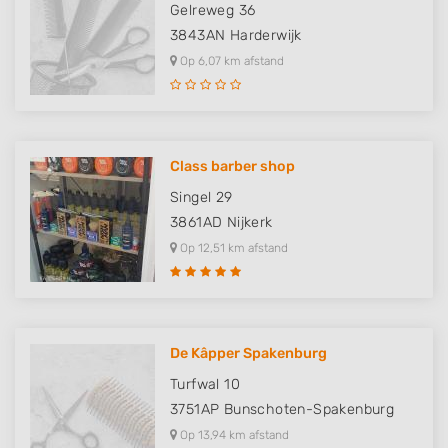
Gelreweg 36
3843AN
Harderwijk
Op 6,07 km afstand
Class barber shop
Singel 29
3861AD
Nijkerk
Op 12,51 km afstand
De Kâpper Spakenburg
Turfwal 10
3751AP
Bunschoten-Spakenburg
Op 13,94 km afstand