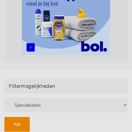
maar ook helpen met extensions, balyage, invlechten,
opsteken, weave, een keratinebehandeling, een
permanent, een bruidkapsel, make-up & visagie,
epileren, schoonheidsbehandelingen, het trimmen van
een baard en pruiken. U kunt de zoekresultaten
filteren met behulp van de specialisatie filter en u
vindt zoekresultaten in iedere wijk (noord, oost, zuid,
west en het centrum) van Hulshorst.
Filtermogelijkheden
Alle