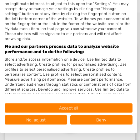
on legitimate interest, to object to this open the "Settings". You may
accept, deny or manage your settings by clicking the "Manage
settings" button or at any time by clicking the fingerprint button on
the left bottom corner of the website. To withdraw your consent click
on the fingerprint or the link in the footer of the website and click the
My data menu item, on that page you can withdraw your consent.
These choices will be signaled to our partners and will not affect
browsing data.
We and our partners process data to analyze website
performance and to do the following:
Store and/or access information on a device. Use limited data to
select advertising. Create profiles for personalised advertising. Use
Nieuw in Hulshorst
profiles to select personalised advertising. Create profiles to
personalise content. Use profiles to select personalised content.
Measure advertising performance. Measure content performance.
Understand audiences through statistics or combinations of data from
Nog geen statistieken beschikbaar.
different sources. Develop and improve services. Use limited data to
select content. Use precise geolocation data. Actively scan device
characteristics for identification.
Data may be shared outside of the European Union and send to the
Accept all
USA.
Your consent and the cookie policy applies solely to this website/app.
No, adjust
Deny
View Partner List (1016 IAB Vendors)
We use your data for the following purposes: