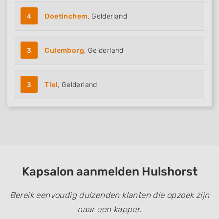
Develop and improve services
4
Doetinchem
, Gelderland
Use limited data to select content
IAB Special Features:
3
Culemborg
, Gelderland
Use precise geolocation data
Identify devices based on information
actively requested
3
Tiel
, Gelderland
Non-IAB processing purposes:
Necessary
Performance
Functional
Kapsalon aanmelden Hulshorst
Advertising
Bereik eenvoudig duizenden klanten die opzoek zijn
naar een kapper.