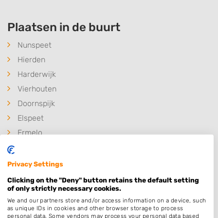
Plaatsen in de buurt
Nunspeet
Hierden
Harderwijk
Vierhouten
Doornspijk
Elspeet
Ermelo
Biddinghuizen
Elburg
Privacy Settings
Uddel
Clicking on the "Deny" button retains the default setting
of only strictly necessary cookies.
't Harde
We and our partners store and/or access information on a device, such
Het Harde
as unique IDs in cookies and other browser storage to process
personal data. Some vendors may process your personal data based