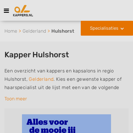
Specialisaties
Home
Gelderland
Hulshorst
Kapper Hulshorst
Een overzicht van kappers en kapsalons in regio
Hulshorst,
Gelderland
. Kies een gewenste kapper of
haarspecialist uit de lijst met een van de volgende
specialisaties of aantekeningen: mannen of
Toon meer
herenkapper, vrouwen of dameskapper, kinderkapper,
thuiskapper, barber of kies voor een kapsalon waar u
zonder afspraak terecht kunt. De vermelde kappers
kunnen uw haren wassen, knippen, föhnen en kleuren,