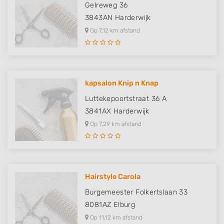
Gelreweg 36
3843AN
Harderwijk
Op 7,12 km afstand
kapsalon Knip n Knap
Luttekepoortstraat 36 A
3841AX
Harderwijk
Op 7,29 km afstand
Hairstyle Carola
Burgemeester Folkertslaan 33
8081AZ
Elburg
Op 11,12 km afstand