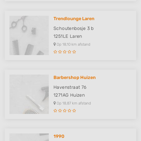
Use profiles to select personalised content
Trendlounge Laren
Measure advertising performance
Schoutenbosje 3 b
Measure content performance
1251LE
Laren
Op 18,10 km afstand
Understand audiences through statistics
or combinations of data from different
sources
Develop and improve services
Barbershop Huizen
Use limited data to select content
Havenstraat 76
IAB Special Features:
1271AG
Huizen
Use precise geolocation data
Op 18,87 km afstand
Identify devices based on information
actively requested
Non-IAB processing purposes:
1990
Necessary