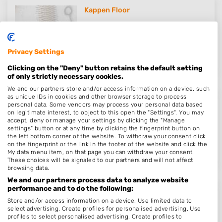
Kappen Floor
Veldweg 17
3755AG
Eemnes
Op 16,08 km afstand
Privacy Settings
Clicking on the "Deny" button retains the default setting
of only strictly necessary cookies.
We and our partners store and/or access information on a device, such
as unique IDs in cookies and other browser storage to process
BeautyKamer
personal data. Some vendors may process your personal data based
on legitimate interest, to object to this open the "Settings". You may
Gelreweg 36
accept, deny or manage your settings by clicking the "Manage
settings" button or at any time by clicking the fingerprint button on
3843AN
Harderwijk
the left bottom corner of the website. To withdraw your consent click
Op 16,11 km afstand
on the fingerprint or the link in the footer of the website and click the
My data menu item, on that page you can withdraw your consent.
These choices will be signaled to our partners and will not affect
browsing data.
We and our partners process data to analyze website
performance and to do the following:
kapsalon Knip n Knap
Store and/or access information on a device. Use limited data to
select advertising. Create profiles for personalised advertising. Use
Luttekepoortstraat 36 A
profiles to select personalised advertising. Create profiles to