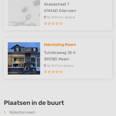
Azaleastraat 7
Performance
6744AD
Ederveen
Op 18,96 km afstand
Functional
Advertising
Hairstyling Maarn
Tuindorpweg 35 A
3951BD
Maarn
Op 19,17 km afstand
Plaatsen in de buurt
Nijkerkerveen