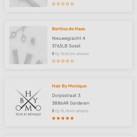
Bertina de Haas
Nieuwegracht 4
3763LB
Soest
Op 15,50 km afstand
Hair By Monique
Dorpsstraat 3
3886AR
Garderen
Op 15,78 km afstand