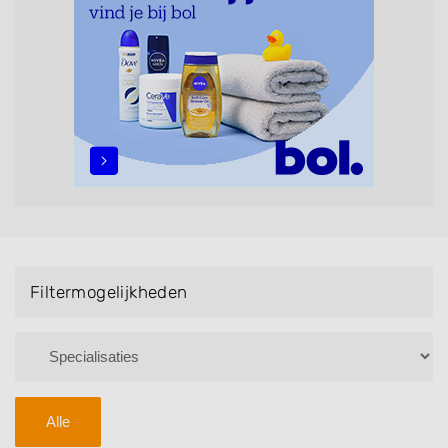
maar ook helpen met extensions, balyage, invlechten,
opsteken, weave, een keratinebehandeling, een
permanent, een bruidkapsel, make-up & visagie,
epileren, schoonheidsbehandelingen, het trimmen van
een baard en pruiken. U kunt de zoekresultaten
filteren met behulp van de specialisatie filter en u
vindt zoekresultaten in iedere wijk (noord, oost, zuid,
west en het centrum) van Nijkerk.
Filtermogelijkheden
Alle