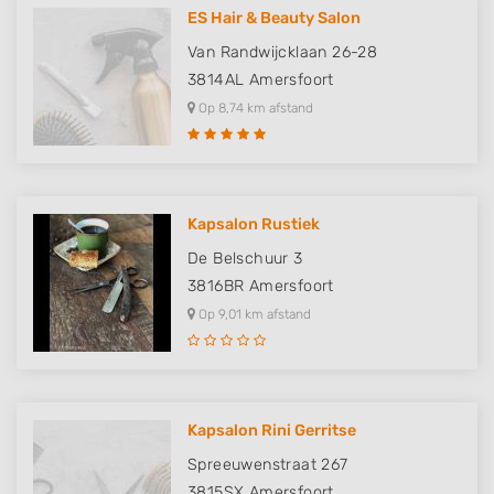
ES Hair & Beauty Salon
Van Randwijcklaan 26-28
3814AL
Amersfoort
Op 8,74 km afstand
Kapsalon Rustiek
De Belschuur 3
3816BR
Amersfoort
Op 9,01 km afstand
Kapsalon Rini Gerritse
Spreeuwenstraat 267
3815SX
Amersfoort