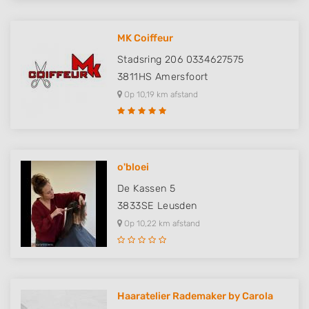
MK Coiffeur
Stadsring 206 0334627575
3811HS
Amersfoort
Op 10,19 km afstand
o'bloei
De Kassen 5
3833SE
Leusden
Op 10,22 km afstand
Haaratelier Rademaker by Carola