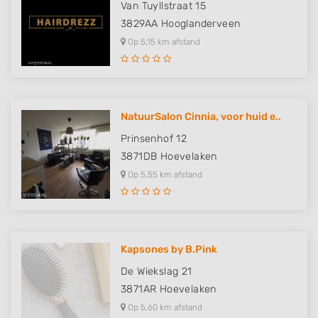
Van Tuyllstraat 15
3829AA
Hooglanderveen
Op 5,15 km afstand
NatuurSalon Cinnia, voor huid e..
Prinsenhof 12
3871DB
Hoevelaken
Op 5,55 km afstand
Kapsones by B.Pink
De Wiekslag 21
3871AR
Hoevelaken
Op 5,60 km afstand