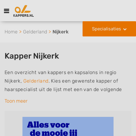
Specialisaties
Home
Gelderland
Nijkerk
Kapper Nijkerk
Een overzicht van kappers en kapsalons in regio
Nijkerk,
Gelderland
. Kies een gewenste kapper of
haarspecialist uit de lijst met een van de volgende
specialisaties of aantekeningen: mannen of
Toon meer
herenkapper, vrouwen of dameskapper, kinderkapper,
thuiskapper, barber of kies voor een kapsalon waar u
zonder afspraak terecht kunt. De vermelde kappers
kunnen uw haren wassen, knippen, föhnen en kleuren,