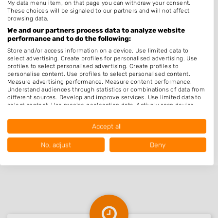
Putten
My data menu item, on that page you can withdraw your consent.
These choices will be signaled to our partners and will not affect
Uddel
browsing data.
We and our partners process data to analyze website
Elspeet
performance and to do the following:
Hierden
Store and/or access information on a device. Use limited data to
select advertising. Create profiles for personalised advertising. Use
Hulshorst
profiles to select personalised advertising. Create profiles to
personalise content. Use profiles to select personalised content.
Zeewolde
Measure advertising performance. Measure content performance.
Stroe
Understand audiences through statistics or combinations of data from
different sources. Develop and improve services. Use limited data to
Voorthuizen
select content. Use precise geolocation data. Actively scan device
characteristics for identification.
Vierhouten
Data may be shared outside of the European Union and send to the
Accept all
USA.
Kootwijk
Your consent and the cookie policy applies solely to this website/app.
No, adjust
Deny
View Partner List (1017 IAB Vendors)
We use your data for the following purposes:
IAB processing purposes:
Store and/or access information on a device
Use limited data to select advertising