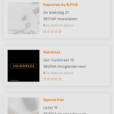
Kapsones by B.Pink
De Wiekslag 21
3871AR
Hoevelaken
Op 18,35 km afstand
Hairdrezz
Van Tuyllstraat 15
3829AA
Hooglanderveen
Op 18,84 km afstand
Special Hair
Leilat 19