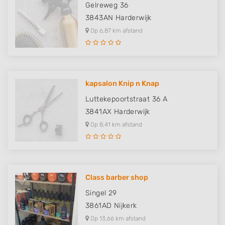
Gelreweg 36
3843AN
Harderwijk
Op 6,87 km afstand
kapsalon Knip n Knap
Luttekepoortstraat 36 A
3841AX
Harderwijk
Op 8,41 km afstand
Class barber shop
Singel 29
3861AD
Nijkerk
Op 13,66 km afstand