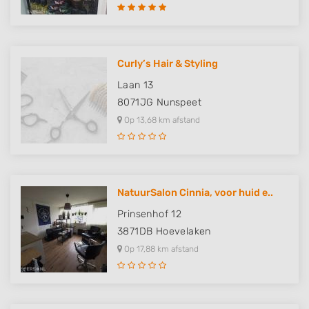
Curly’s Hair & Styling
Laan 13
8071JG
Nunspeet
Op 13,68 km afstand
NatuurSalon Cinnia, voor huid e..
Prinsenhof 12
3871DB
Hoevelaken
Op 17,88 km afstand