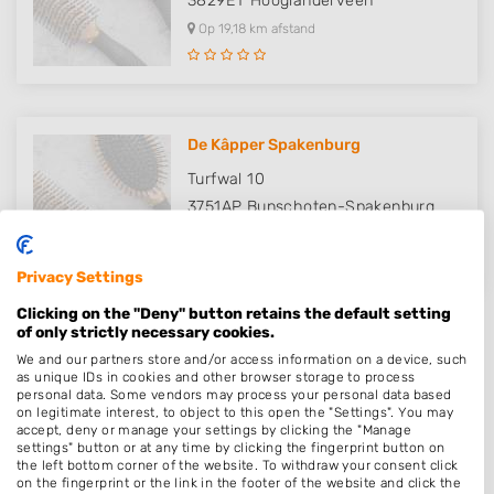
3829ET
Hooglanderveen
Op 19,18 km afstand
De Kâpper Spakenburg
Turfwal 10
3751AP
Bunschoten-Spakenburg
Op 19,73 km afstand
Privacy Settings
Clicking on the "Deny" button retains the default setting
of only strictly necessary cookies.
We and our partners store and/or access information on a device, such
as unique IDs in cookies and other browser storage to process
Plaatsen in de buurt
personal data. Some vendors may process your personal data based
on legitimate interest, to object to this open the "Settings". You may
accept, deny or manage your settings by clicking the "Manage
Garderen
settings" button or at any time by clicking the fingerprint button on
Harderwijk
the left bottom corner of the website. To withdraw your consent click
on the fingerprint or the link in the footer of the website and click the