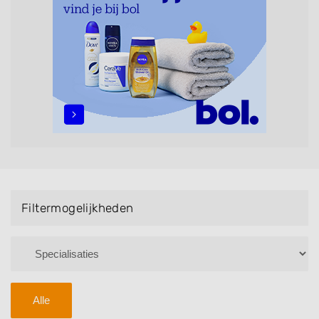
maar ook helpen met extensions, balyage, invlechten,
opsteken, weave, een keratinebehandeling, een
permanent, een bruidkapsel, make-up & visagie,
epileren, schoonheidsbehandelingen, het trimmen van
een baard en pruiken. U kunt de zoekresultaten
filteren met behulp van de specialisatie filter en u
vindt zoekresultaten in iedere wijk (noord, oost, zuid,
west en het centrum) van Ermelo.
Filtermogelijkheden
Alle