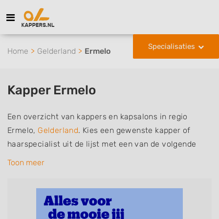
Specialisaties
Home
Gelderland
Ermelo
Kapper Ermelo
Een overzicht van kappers en kapsalons in regio
Ermelo,
Gelderland
. Kies een gewenste kapper of
haarspecialist uit de lijst met een van de volgende
specialisaties of aantekeningen: mannen of
Toon meer
herenkapper, vrouwen of dameskapper, kinderkapper,
thuiskapper, barber of kies voor een kapsalon waar u
zonder afspraak terecht kunt. De vermelde kappers
kunnen uw haren wassen, knippen, föhnen en kleuren,