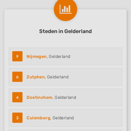
Use precise geolocation data
Identify devices based on information
actively requested
Steden in Gelderland
Non-IAB processing purposes:
Necessary
Performance
9
Nijmegen
, Gelderland
Functional
6
Zutphen
, Gelderland
Advertising
4
Doetinchem
, Gelderland
3
Culemborg
, Gelderland