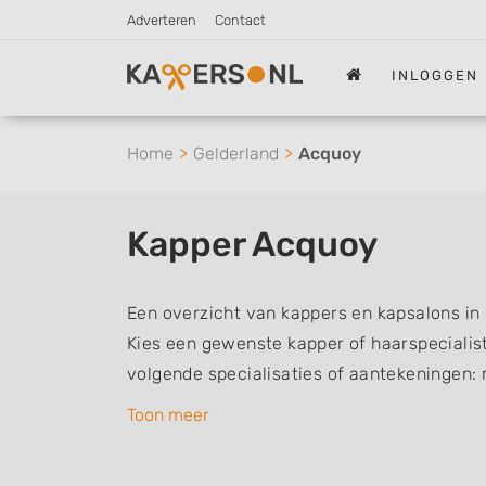
Adverteren
Contact
INLOGGEN
Home
Gelderland
Acquoy
Kapper Acquoy
Een overzicht van kappers en kapsalons in
Kies een gewenste kapper of haarspecialist 
volgende specialisaties of aantekeningen:
vrouwen of dameskapper, kinderkapper, thu
Toon meer
een kapsalon waar u zonder afspraak terec
kappers kunnen uw haren wassen, knippen,