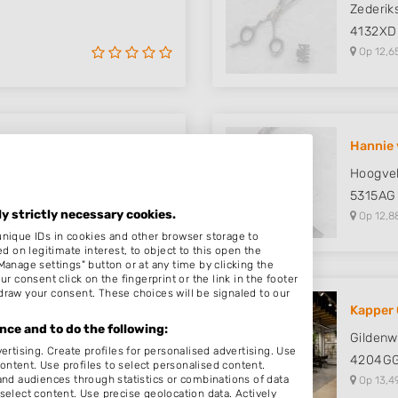
Zederiks
4132XD
Op 12,6
Hannie 
Hoogve
5315AG
ly strictly necessary cookies.
Op 12,8
unique IDs in cookies and other browser storage to
on legitimate interest, to object to this open the
Manage settings" button or at any time by clicking the
r consent click on the fingerprint or the link in the footer
draw your consent. These choices will be signaled to our
Kapper 
ce and to do the following:
Gildenw
ertising. Create profiles for personalised advertising. Use
4204G
content. Use profiles to select personalised content.
d audiences through statistics or combinations of data
Op 13,4
select content. Use precise geolocation data. Actively