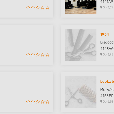
4141AP
Op 3,22
1954
Lisdodd
4143VG
Op 3,98
Lookz 
Mr. W.M.
4158EP
Op 6,58