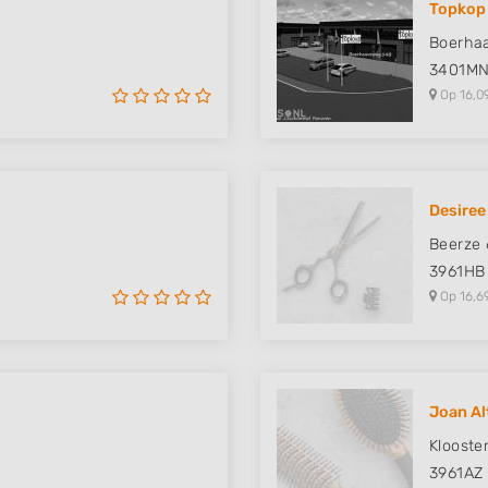
Topkop
 data from different
Boerha
3401M
Op 16,0
Desiree
Beerze 
3961HB
Op 16,6
Joan Al
Klooste
3961AZ