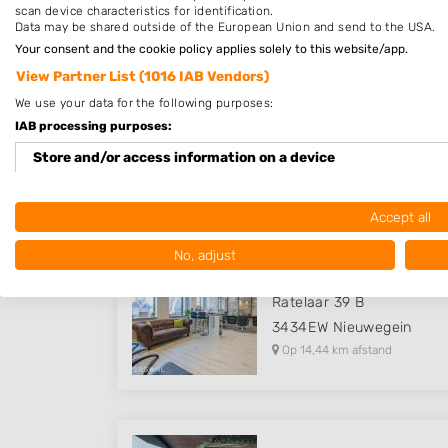
scan device characteristics for identification.
Data may be shared outside of the European Union and send to the USA.
Your consent and the cookie policy applies solely to this website/app.
View Partner List (1016 IAB Vendors)
Creations by Nikie
We use your data for the following purposes:
Tapperstraat 69
IAB processing purposes:
4204TS
Gorinchem
Store and/or access information on a device
Op 13,59 km afstand
Use limited data to select advertising
Accept all
Create profiles for personalised advertising
No, adjust
Schoonheidssalon & kaps
Use profiles to select personalised advertising
Ratelaar 39 B
Create profiles to personalise content
3434EW
Nieuwegein
Op 14,44 km afstand
Use profiles to select personalised content
Measure advertising performance
Measure content performance