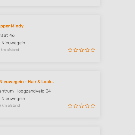
apper Mindy
raat 46
N
Nieuwegein
 km afstand
Nieuwegein - Hair & Look..
entrum Hoogzandveld 34
E
Nieuwegein
5 km afstand