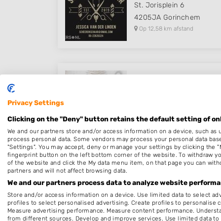
St. Jorisplein 6
4205JA
Gorinchem
Op 12,58 km afstand
Kapsalon FrieStijl
Dirk IV-plein 9
Privacy Settings
4223NJ
Hoornaar
Clicking on the "Deny" button retains the default setting of on
Op 12,79 km afstand
We and our partners store and/or access information on a device, such as 
process personal data. Some vendors may process your personal data based 
"Settings". You may accept, deny or manage your settings by clicking the "
fingerprint button on the left bottom corner of the website. To withdraw you
of the website and click the My data menu item, on that page you can with
partners and will not affect browsing data.
Mo Hairstyling
We and our partners process data to analyze website performan
Wickenburghselaan 2
Store and/or access information on a device. Use limited data to select adv
3998JW
Schalkwijk
profiles to select personalised advertising. Create profiles to personalise 
Measure advertising performance. Measure content performance. Understan
Op 13,24 km afstand
from different sources. Develop and improve services. Use limited data to 