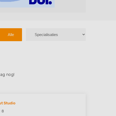
Alle
ag nog!
t Studio
l 8