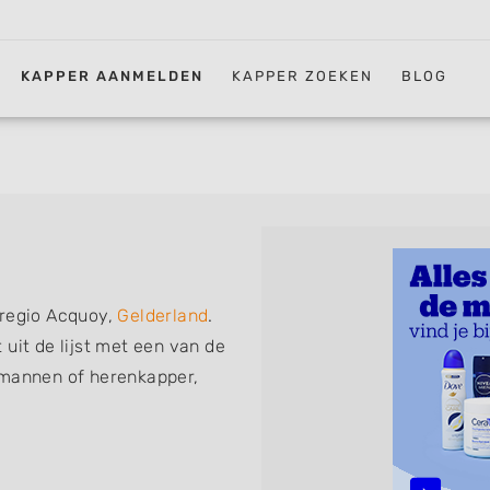
KAPPER AANMELDEN
KAPPER ZOEKEN
BLOG
 regio Acquoy,
Gelderland
.
uit de lijst met een van de
 mannen of herenkapper,
iskapper, barber of kies voor
ht kunt. De vermelde
 föhnen en kleuren, maar ook