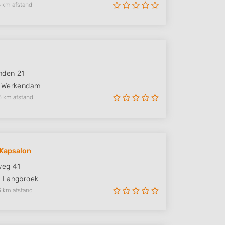
 km afstand
nden 21
Werkendam
5 km afstand
 Kapsalon
weg 41
R
Langbroek
3 km afstand