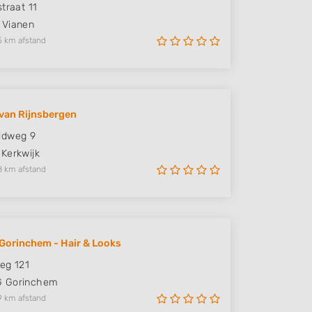
traat 11
Vianen
5 km afstand
van Rijnsbergen
ldweg 9
Kerkwijk
8 km afstand
Gorinchem - Hair & Looks
eg 121
G
Gorinchem
9 km afstand