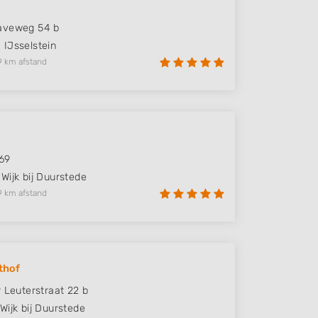
aveweg 54 b
N
IJsselstein
9 km afstand
69
Wijk bij Duurstede
9 km afstand
thof
r Leuterstraat 22 b
Wijk bij Duurstede