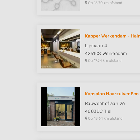
Op 16,70 km afstand
Kapper Werkendam - Hair
Lijnbaan 4
4251CS
Werkendam
Op 17,94 km afstand
Kapsalon Haarzuiver Eco F
Rauwenhoflaan 26
4003DC
Tiel
Op 18,64 km afstand