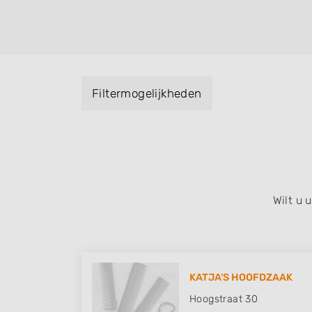
helpen met extensions, balyage, invlechte
keratinebehandeling, een permanent, een 
visagie, epileren, schoonheidsbehandeling
baard en pruiken. U kunt de zoekresultaten
specialisatie filter en u vindt zoekresultate
Filtermogelijkheden
zuid, west en het centrum) van Acquoy.
Wilt u
KATJA'S HOOFDZAAK
Hoogstraat 30