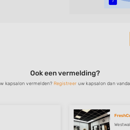
n, opsteken, weave, een
bruidkapsel, make-up &
en, het trimmen van een
 filteren met behulp van de
n in iedere wijk (noord, oost,
Ook een vermelding?
 uw kapsalon vermelden?
Registreer
uw kapsalon dan vanda
FreshCu
Westwa