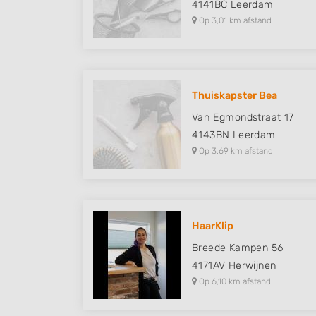
4141BC
Leerdam
Op 3,01 km afstand
Thuiskapster Bea
Van Egmondstraat 17
4143BN
Leerdam
Op 3,69 km afstand
HaarKlip
Breede Kampen 56
4171AV
Herwijnen
Op 6,10 km afstand