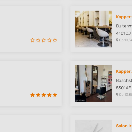
Kapper 
Buitenm
4101CJ
Op 10,5
Kapper 
Boschst
5301AE
Op 10,8
Salon I