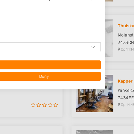
Thuisk
Molenst
3433C
Op 14,14
Deny
alon de..
Kapper 
Winkelc
3434E
Op 14,4