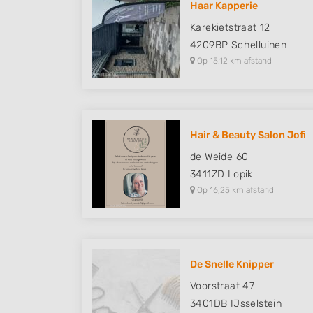
Haar Kapperie
Understand audiences through statistics or combinations of
Karekietstraat 12
sources
4209BP
Schelluinen
Op 15,12 km afstand
Develop and improve services
Use limited data to select content
IAB Special Features:
Hair & Beauty Salon Jofi
Use precise geolocation data
de Weide 60
Identify devices based on information actively requested
3411ZD
Lopik
Op 16,25 km afstand
Non-IAB processing purposes:
Necessary
Performance
De Snelle Knipper
Functional
Voorstraat 47
Advertising
3401DB
IJsselstein