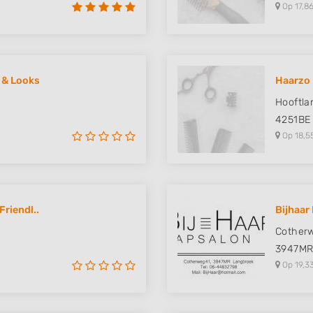
Op 17,86
 & Looks
Haarzo
Hooftla
4251BE
Op 18,5
riendl..
Bijhaar
Cother
3947M
Op 19,3