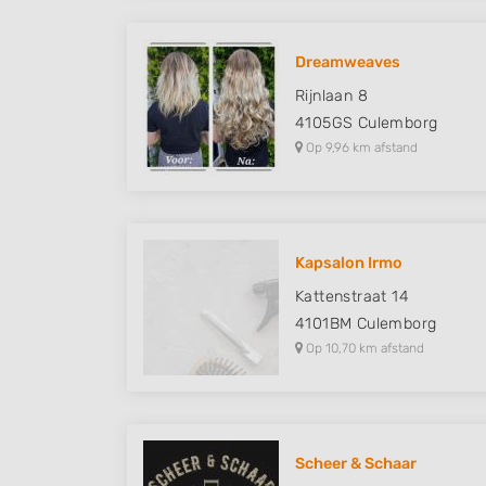
Dreamweaves
Rijnlaan 8
4105GS
Culemborg
Op 9,96 km afstand
Kapsalon Irmo
Kattenstraat 14
4101BM
Culemborg
Op 10,70 km afstand
Scheer & Schaar