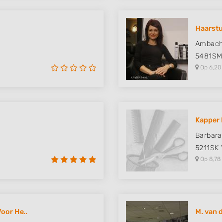
Haarst
Ambach
5481S
Op 6,20
Kapper 
Barbara
5211SK
Op 8,78
oor He..
M. van 