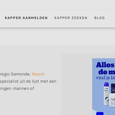
KAPPER AANMELDEN
KAPPER ZOEKEN
BLOG
n regio Gemonde,
Noord-
pecialist uit de lijst met een
ningen: mannen of
erkapper, thuiskapper,
nder afspraak terecht kunt.
sen, knippen, föhnen en