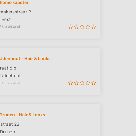
@home kapster
makersstraat 9
H
Best
9 km afstand
Udenhout - Hair & Looks
raat 6 b
Udenhout
9 km afstand
Drunen - Hair & Looks
sstraat 23
Drunen