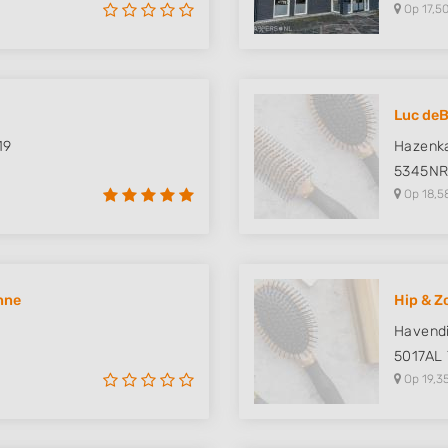
Op 17,50
Luc deB
19
Hazenk
5345N
Op 18,5
nne
Hip & Z
Havendi
5017AL
Op 19,3