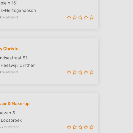
plein 131
's-Hertogenbosch
 km afstand
y Christel
ndsestraat 51
Heeswijk Dinther
 km afstand
Haar & Make-up
oeven 5
Loosbroek
5 km afstand