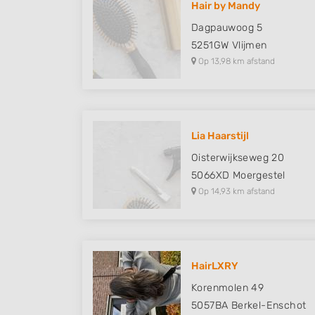
Hair by Mandy
Understand audiences through statistics or combinations of
Dagpauwoog 5
sources
5251GW
Vlijmen
Op 13,98 km afstand
Develop and improve services
Use limited data to select content
IAB Special Features:
Lia Haarstijl
Use precise geolocation data
Oisterwijkseweg 20
Identify devices based on information actively requested
5066XD
Moergestel
Op 14,93 km afstand
Non-IAB processing purposes:
Necessary
Performance
HairLXRY
Functional
Korenmolen 49
Advertising
5057BA
Berkel-Enschot