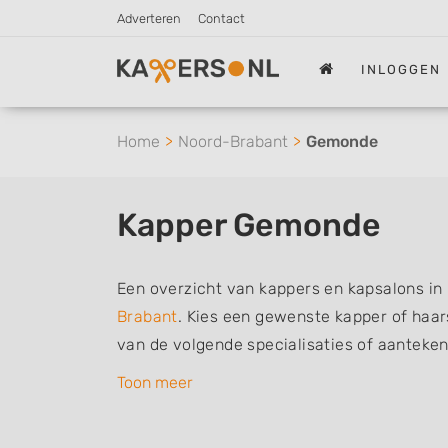
Adverteren
Contact
INLOGGEN
Home
Noord-Brabant
Gemonde
Kapper Gemonde
Een overzicht van kappers en kapsalons i
Brabant
. Kies een gewenste kapper of haars
van de volgende specialisaties of aanteke
herenkapper, vrouwen of dameskapper, kind
Toon meer
barber of kies voor een kapsalon waar u zo
De vermelde kappers kunnen uw haren was