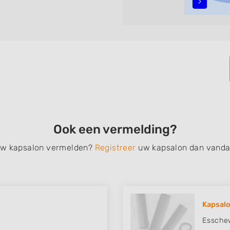
alyage, invlechten,
, een permanent, een
 schoonheidsbehandelingen,
nt de zoekresultaten filteren
vindt zoekresultaten in
t centrum) van Gemonde.
Ook een vermelding?
 uw kapsalon vermelden?
Registreer
uw kapsalon dan vanda
Kapsalo
Essche