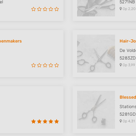
el
5271NB
Op 2,20
oenmakers
Hair-Jo
De Vold
5283ZD
Op 3,99
Blessed
Station
5281GD
Op 4,31