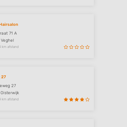
 Hairsalon
raat 71 A
Veghel
4 km afstand
 27
seweg 27
Oisterwijk
4 km afstand