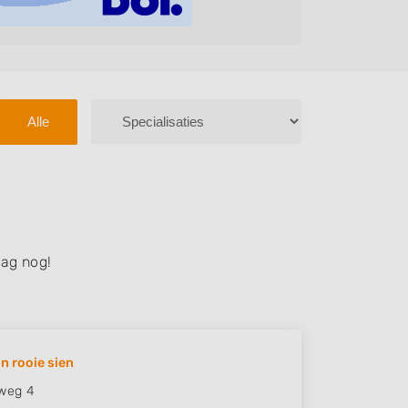
Alle
ag nog!
n rooie sien
weg 4