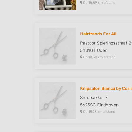
Op 15,59 km afstand
Hairtrends For All
Pastoor Spieringsstraat 2
5401GT
Uden
Op 18,30 km afstand
Knipsalon Bianca by Cori
Smetsakker 7
5625SG
Eindhoven
Op 18,93 km afstand