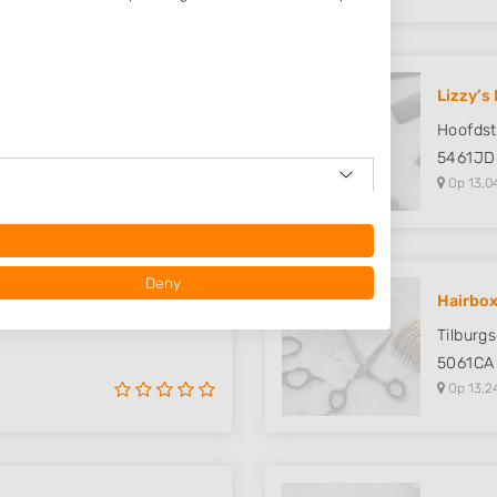
Lizzy’s
Hoofdst
5461JD
Op 13,0
Deny
Hairbox
Tilburg
h
5061CA
Op 13,2