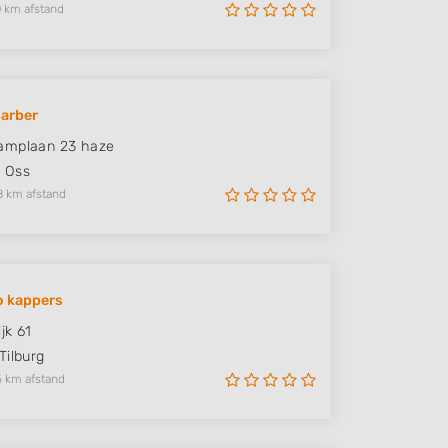
 km afstand
arber
amplaan 23 haze
R
Oss
8 km afstand
o kappers
jk 61
Tilburg
5 km afstand