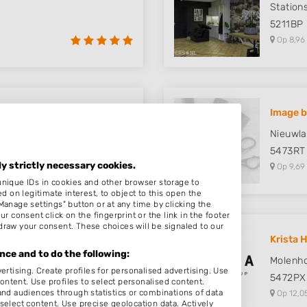
Stations
5211BP
Op 8,96
Looks
Image b
Nieuwla
5473RT
ly strictly necessary cookies.
Op 9,69
unique IDs in cookies and other browser storage to
on legitimate interest, to object to this open the
Manage settings" button or at any time by clicking the
r consent click on the fingerprint or the link in the footer
draw your consent. These choices will be signaled to our
Krista 
ce and to do the following:
Molenh
ertising. Create profiles for personalised advertising. Use
5472PX
content. Use profiles to select personalised content.
d audiences through statistics or combinations of data
Op 12,0
select content. Use precise geolocation data. Actively