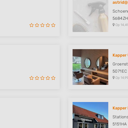
astrid
 data from different
Schoen
5684Z
Op 14,4
Kapper 
Groenst
5071EC
Op 14,9
Kapper 
Station
5151HA