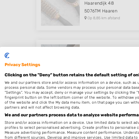
Haarendijk 48
5076TM
Haaren
Op 8,85 km afstand
Kapper Helvoirt - Hair & 
Achterstraat 47
Privacy Settings
5268EA
Helvoirt
Clicking on the "Deny" button retains the default setting of on
Op 9,01 km afstand
We and our partners store and/or access information on a device, such as 
process personal data. Some vendors may process your personal data based 
"Settings". You may accept, deny or manage your settings by clicking the "
fingerprint button on the left bottom corner of the website. To withdraw you
of the website and click the My data menu item, on that page you can with
partners and will not affect browsing data.
kapsalon ISSA
We and our partners process data to analyze website performan
Spoorlaan 128
Store and/or access information on a device. Use limited data to select adv
5061HD
Oisterwijk
profiles to select personalised advertising. Create profiles to personalise 
Measure advertising performance. Measure content performance. Understan
Op 11,78 km afstand
from different sources. Develop and improve services. Use limited data to 