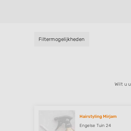
kleuren, maar ook helpen met extensions, b
opsteken, weave, een keratinebehandeling
bruidkapsel, make-up & visagie, epileren,
het trimmen van een baard en pruiken. U ku
met behulp van de specialisatie filter en u 
Filtermogelijkheden
iedere wijk (noord, oost, zuid, west en he
Wilt u
Hairstyling Mirjam
Engelse Tuin 24