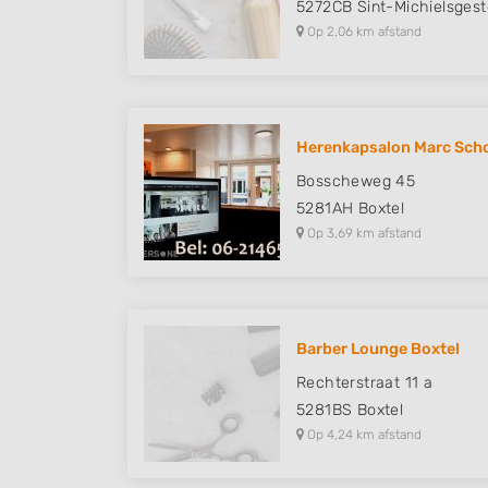
5272CB
Sint-Michielsgest
Op 2,06 km afstand
Herenkapsalon Marc Sch
Bosscheweg 45
5281AH
Boxtel
Op 3,69 km afstand
Barber Lounge Boxtel
Rechterstraat 11 a
5281BS
Boxtel
Op 4,24 km afstand