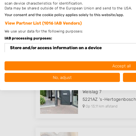
scan device characteristics for identification.
Data may be shared outside of the European Union and send to the USA.
Your consent and the cookie policy applies solely to this website/app.
View Partner List (1016 IAB Vendors)
Haarmode Jolanda
We use your data for the following purposes:
Goudrenet 22
IAB processing purposes:
5688VV
Oirschot
Store and/or access information on a device
Op 12,86 km afstand
Use limited data to select advertising
Accept all
Create profiles for personalised advertising
No, adjust
Mohair by Angélique
Use profiles to select personalised advertising
Weislag 7
Create profiles to personalise content
5221AZ
's-Hertogenbosc
Op 13,11 km afstand
Use profiles to select personalised content
Measure advertising performance
Measure content performance