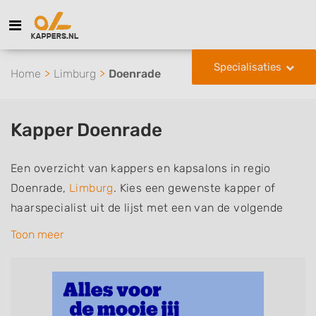
Specialisaties
Home
Limburg
Doenrade
Kapper Doenrade
Een overzicht van kappers en kapsalons in regio
Doenrade,
Limburg
. Kies een gewenste kapper of
haarspecialist uit de lijst met een van de volgende
specialisaties of aantekeningen: mannen of
Toon meer
herenkapper, vrouwen of dameskapper, kinderkapper,
thuiskapper, barber of kies voor een kapsalon waar u
zonder afspraak terecht kunt. De vermelde kappers
kunnen uw haren wassen, knippen, föhnen en kleuren,