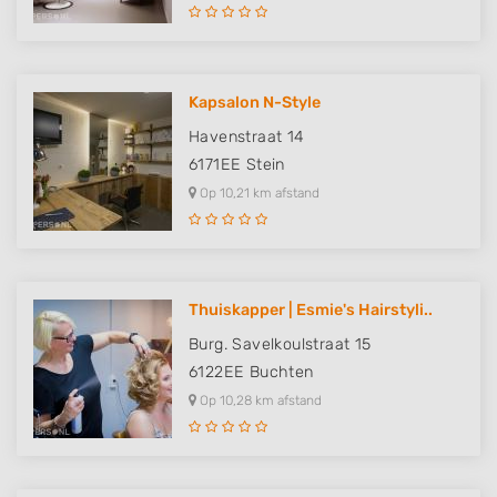
Kapsalon N-Style
Havenstraat 14
6171EE
Stein
Op 10,21 km afstand
Thuiskapper | Esmie's Hairstyli..
Burg. Savelkoulstraat 15
6122EE
Buchten
Op 10,28 km afstand