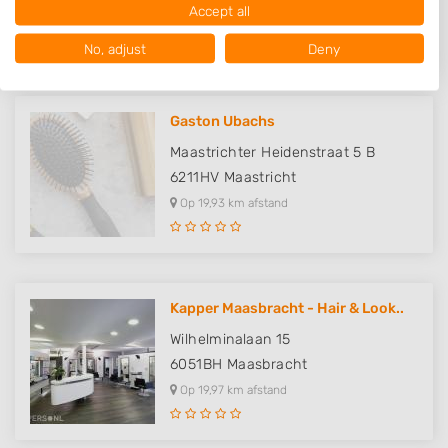
Accept all
USA.
Op 15,81 km afstand
Your consent and the cookie policy applies solely to this website/app.
No, adjust
Deny
View Partner List (1016 IAB Vendors)
We use your data for the following purposes:
IAB processing purposes:
Gaston Ubachs
Store and/or access information on a device
Maastrichter Heidenstraat 5 B
6211HV
Maastricht
Use limited data to select advertising
Op 19,93 km afstand
Create profiles for personalised advertising
Use profiles to select personalised
advertising
Kapper Maasbracht - Hair & Look..
Create profiles to personalise content
Wilhelminalaan 15
6051BH
Maasbracht
Use profiles to select personalised content
Op 19,97 km afstand
Measure advertising performance