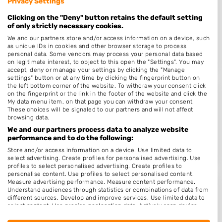
Privacy Settings
Kapsalon ut'natasch
Clicking on the "Deny" button retains the default setting
Vinkerstraat 122 A
of only strictly necessary cookies.
6464GM
Kerkrade
We and our partners store and/or access information on a device, such
Op 14,50 km afstand
as unique IDs in cookies and other browser storage to process
personal data. Some vendors may process your personal data based
on legitimate interest, to object to this open the "Settings". You may
accept, deny or manage your settings by clicking the "Manage
settings" button or at any time by clicking the fingerprint button on
the left bottom corner of the website. To withdraw your consent click
on the fingerprint or the link in the footer of the website and click the
Pcm Dreessen
My data menu item, on that page you can withdraw your consent.
These choices will be signaled to our partners and will not affect
Hoogveldsweg 18
browsing data.
6102CB
Echt
We and our partners process data to analyze website
performance and to do the following:
Op 14,77 km afstand
Store and/or access information on a device. Use limited data to
select advertising. Create profiles for personalised advertising. Use
profiles to select personalised advertising. Create profiles to
personalise content. Use profiles to select personalised content.
Measure advertising performance. Measure content performance.
Hair Confidence
Understand audiences through statistics or combinations of data from
different sources. Develop and improve services. Use limited data to
Loperweg 1 C
select content. Use precise geolocation data. Actively scan device
characteristics for identification.
6101AE
Echt
Data may be shared outside of the European Union and send to the