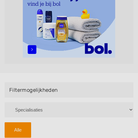
maar ook helpen met extensions, balyage, invlechten,
opsteken, weave, een keratinebehandeling, een
permanent, een bruidkapsel, make-up & visagie,
epileren, schoonheidsbehandelingen, het trimmen van
een baard en pruiken. U kunt de zoekresultaten
filteren met behulp van de specialisatie filter en u
vindt zoekresultaten in iedere wijk (noord, oost, zuid,
west en het centrum) van Doenrade.
Filtermogelijkheden
Alle