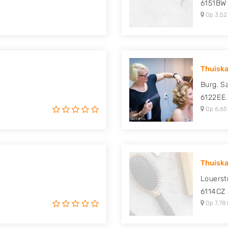
6151BW
Op 3,52
Thuiskap
Burg. S
6122EE
Op 6,65
Thuiska
Louerst
6114CZ
Op 7,78 