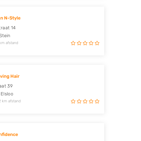
n N-Style
raat 14
Stein
km afstand
iving Hair
aat 39
Elsloo
2 km afstand
nfidence