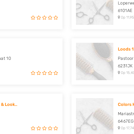
Loperwe
6101AE
Op 11,95
Loods 
at 10
Pastoor
6231JK
Op 15,4
 & Look..
Colors 
Mariast
6467EG
Op 17,74