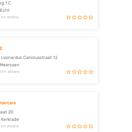
g 1 C
Echt
 km afstand
12
 Leonardus Canisiusstraat 12
Meerssen
0 km afstand
Haircare
raat 20
Kerkrade
 km afstand