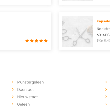
Kapsalo
Neelstr
6014BG
Op 19,4
Munstergeleen
Doenrade
Nieuwstadt
Geleen