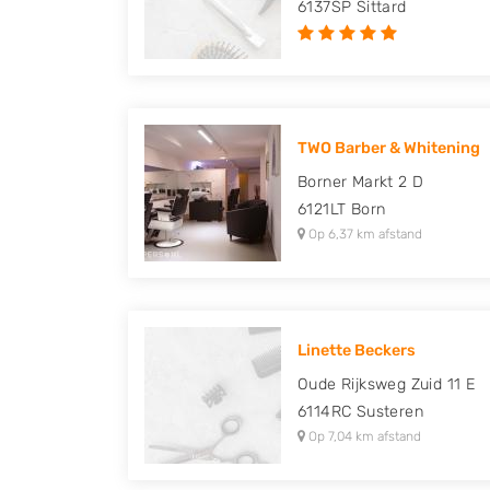
6137SP
Sittard
TWO Barber & Whitening
Borner Markt 2 D
6121LT
Born
Op 6,37 km afstand
Linette Beckers
Oude Rijksweg Zuid 11 E
6114RC
Susteren
Op 7,04 km afstand