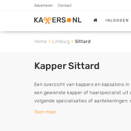
Adverteren
Contact
INLOGGEN
Home
Limburg
Sittard
Kapper Sittard
Een overzicht van kappers en kapsalons in 
een gewenste kapper of haarspecialist uit 
volgende specialisaties of aantekeningen:
vrouwen of dameskapper, kinderkapper, thu
Toon meer
een kapsalon waar u zonder afspraak terec
kappers kunnen uw haren wassen, knippen,