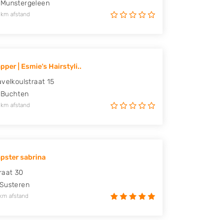
Munstergeleen
 km afstand
per | Esmie's Hairstyli..
avelkoulstraat 15
Buchten
 km afstand
pster sabrina
raat 30
Susteren
km afstand