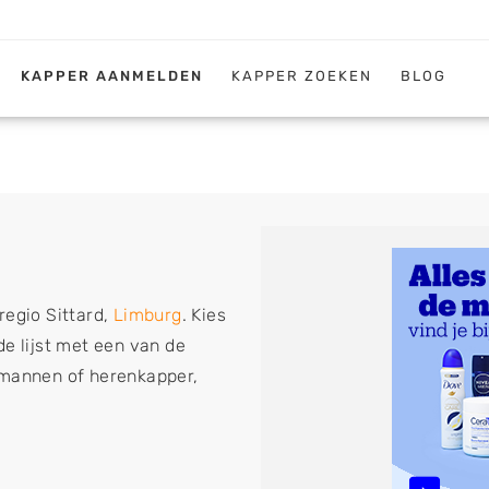
KAPPER AANMELDEN
KAPPER ZOEKEN
BLOG
regio Sittard,
Limburg
. Kies
de lijst met een van de
 mannen of herenkapper,
iskapper, barber of kies voor
ht kunt. De vermelde
 föhnen en kleuren, maar ook