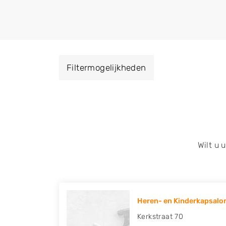
helpen met extensions, balyage, invlechte
keratinebehandeling, een permanent, een 
visagie, epileren, schoonheidsbehandeling
baard en pruiken. U kunt de zoekresultaten
specialisatie filter en u vindt zoekresultate
Filtermogelijkheden
zuid, west en het centrum) van Sittard.
Wilt u
Heren- en Kinderkapsalon
Kerkstraat 70