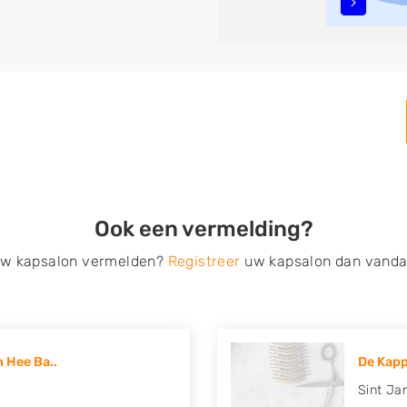
n, opsteken, weave, een
bruidkapsel, make-up &
en, het trimmen van een
 filteren met behulp van de
n in iedere wijk (noord, oost,
Ook een vermelding?
 uw kapsalon vermelden?
Registreer
uw kapsalon dan vanda
 Hee Ba..
De Kapp
Sint Ja