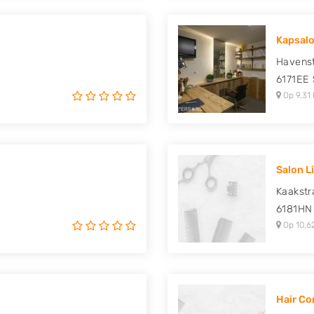
Kapsalo
Havenst
6171EE
Op 9,31 
Salon L
Kaakstr
6181HN
Op 10,6
Hair Co