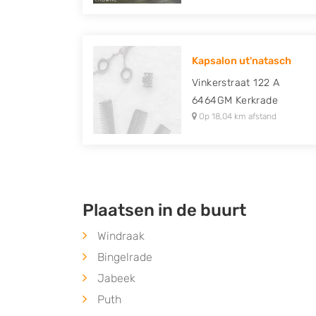
Kapsalon ut'natasch
Vinkerstraat 122 A
6464GM
Kerkrade
Op 18,04 km afstand
Plaatsen in de buurt
Windraak
Bingelrade
Jabeek
Puth