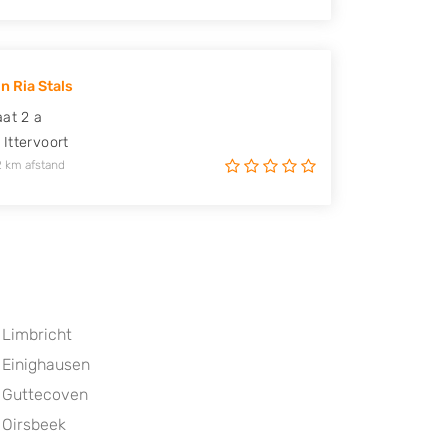
n Ria Stals
aat 2 a
Ittervoort
2 km afstand
Limbricht
Einighausen
Guttecoven
Oirsbeek