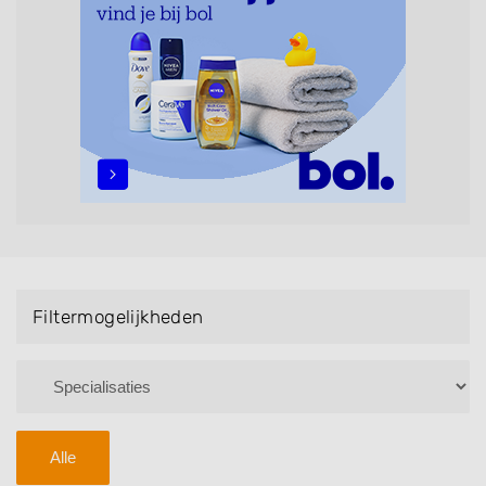
maar ook helpen met extensions, balyage, invlechten,
opsteken, weave, een keratinebehandeling, een
permanent, een bruidkapsel, make-up & visagie,
epileren, schoonheidsbehandelingen, het trimmen van
een baard en pruiken. U kunt de zoekresultaten
filteren met behulp van de specialisatie filter en u
vindt zoekresultaten in iedere wijk (noord, oost, zuid,
west en het centrum) van Nijkerkerveen.
Filtermogelijkheden
Alle