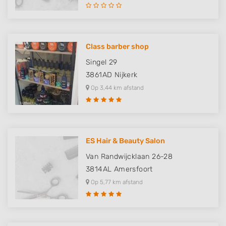
Class barber shop
Singel 29
3861AD
Nijkerk
Op 3,44 km afstand
ES Hair & Beauty Salon
Van Randwijcklaan 26-28
3814AL
Amersfoort
Op 5,77 km afstand