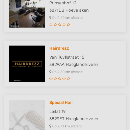
Prinsenhof 12
3871DB
Hoevelaken
Op 2,40 km afstand
Hairdrezz
Van Tuyllstraat 15
3829AA
Hooglanderveen
Op 2,50 km afstand
Special Hair
Leilat 19
3829ET
Hooglanderveen
Op 2,73 km afstand