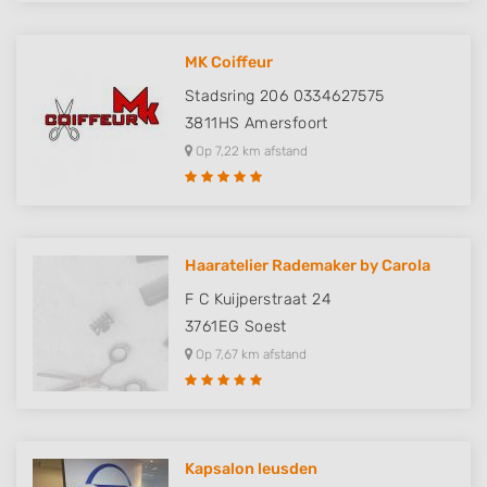
MK Coiffeur
Stadsring 206 0334627575
3811HS
Amersfoort
Op 7,22 km afstand
Haaratelier Rademaker by Carola
F C Kuijperstraat 24
3761EG
Soest
Op 7,67 km afstand
Kapsalon leusden