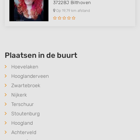
3722BJ
Bilthoven
Op 19,79 km afstand
Plaatsen in de buurt
Hoevelaken
Hooglanderveen
Zwartebroek
Nijkerk
Terschuur
Stoutenburg
Hoogland
Achterveld