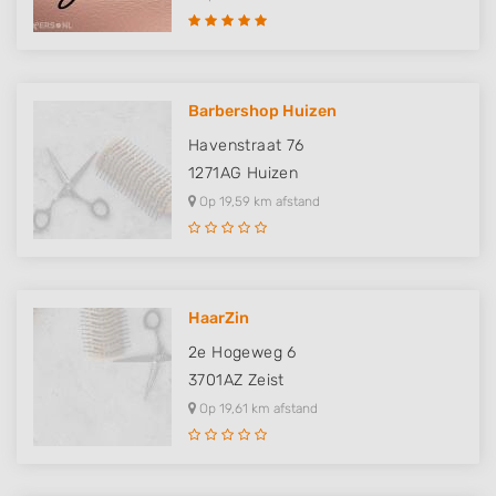
actively requested
Non-IAB processing purposes:
Necessary
Barbershop Huizen
Performance
Havenstraat 76
Functional
1271AG
Huizen
Op 19,59 km afstand
Advertising
HaarZin
2e Hogeweg 6
3701AZ
Zeist
Op 19,61 km afstand