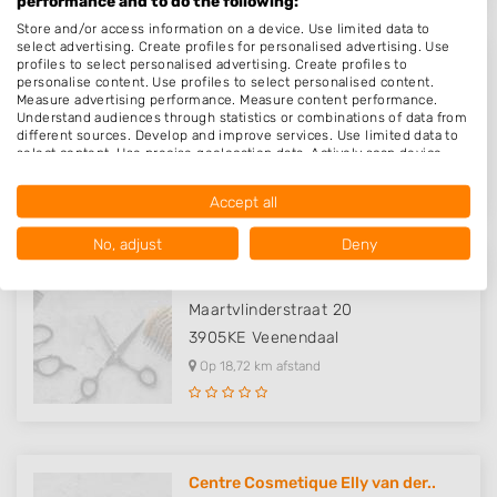
performance and to do the following:
Store and/or access information on a device. Use limited data to
select advertising. Create profiles for personalised advertising. Use
profiles to select personalised advertising. Create profiles to
Trendlounge Laren
personalise content. Use profiles to select personalised content.
Measure advertising performance. Measure content performance.
Schoutenbosje 3 b
Understand audiences through statistics or combinations of data from
1251LE
Laren
different sources. Develop and improve services. Use limited data to
select content. Use precise geolocation data. Actively scan device
Op 17,88 km afstand
characteristics for identification.
Data may be shared outside of the European Union and send to the
Accept all
USA.
Your consent and the cookie policy applies solely to this website/app.
No, adjust
Deny
View Partner List (1016 IAB Vendors)
Haarstudio Diane
We use your data for the following purposes:
Maartvlinderstraat 20
IAB processing purposes:
3905KE
Veenendaal
Store and/or access information on a device
Op 18,72 km afstand
Use limited data to select advertising
Create profiles for personalised advertising
Centre Cosmetique Elly van der..
Use profiles to select personalised