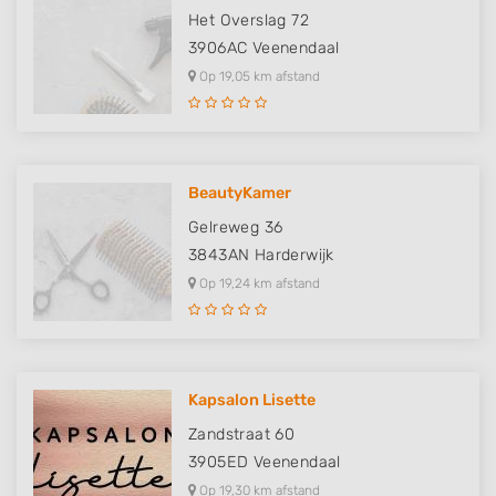
advertising
Het Overslag 72
3906AC
Veenendaal
Create profiles to personalise content
Op 19,05 km afstand
Use profiles to select personalised content
Measure advertising performance
Measure content performance
BeautyKamer
Gelreweg 36
Understand audiences through statistics
or combinations of data from different
3843AN
Harderwijk
sources
Op 19,24 km afstand
Develop and improve services
Use limited data to select content
Kapsalon Lisette
IAB Special Features:
Zandstraat 60
Use precise geolocation data
3905ED
Veenendaal
Identify devices based on information
Op 19,30 km afstand