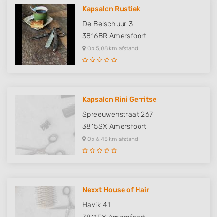
Kapsalon Rustiek
De Belschuur 3
3816BR
Amersfoort
Op 5,88 km afstand
Kapsalon Rini Gerritse
Spreeuwenstraat 267
3815SX
Amersfoort
Op 6,45 km afstand
Nexxt House of Hair
Havik 41