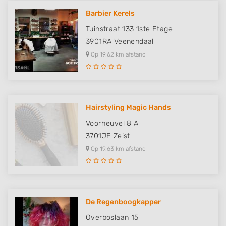
Barbier Kerels
Tuinstraat 133 1ste Etage
3901RA
Veenendaal
Op 19,62 km afstand
Hairstyling Magic Hands
Voorheuvel 8 A
3701JE
Zeist
Op 19,63 km afstand
De Regenboogkapper
Overboslaan 15