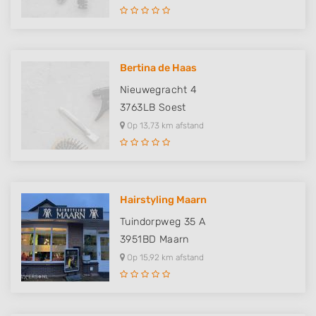
Bertina de Haas
Nieuwegracht 4
3763LB
Soest
Op 13,73 km afstand
Hairstyling Maarn
Tuindorpweg 35 A
3951BD
Maarn
Op 15,92 km afstand