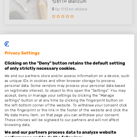
1261TH
Blaricum
Op 17,13 km afstand
Hair By Monique
Dorpsstraat 3
Privacy Settings
3886AR
Garderen
Clicking on the "Deny" button retains the default setting
Op 17,41 km afstand
of only strictly necessary cookies.
We and our partners store and/or access information on a device, such
as unique IDs in cookies and other browser storage to process
personal data. Some vendors may process your personal data based
on legitimate interest, to object to this open the "Settings". You may
accept, deny or manage your settings by clicking the "Manage
Barbier Rogier Laren
settings" button or at any time by clicking the fingerprint button on
the left bottom corner of the website. To withdraw your consent click
Nieuweweg 5
on the fingerprint or the link in the footer of the website and click the
My data menu item, on that page you can withdraw your consent.
1251LG
Laren
These choices will be signaled to our partners and will not affect
Op 17,73 km afstand
browsing data.
We and our partners process data to analyze website