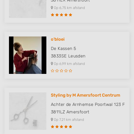
3811EX
Amersfoort
Op 6,75 km afstand
o'bloei
De Kassen 5
3833SE
Leusden
Op 6,99 km afstand
Styling by M Amersfoort Centrum
Achter de Arnhemse Poortwal 123 F
3811LZ
Amersfoort
Op 7,21 km afstand