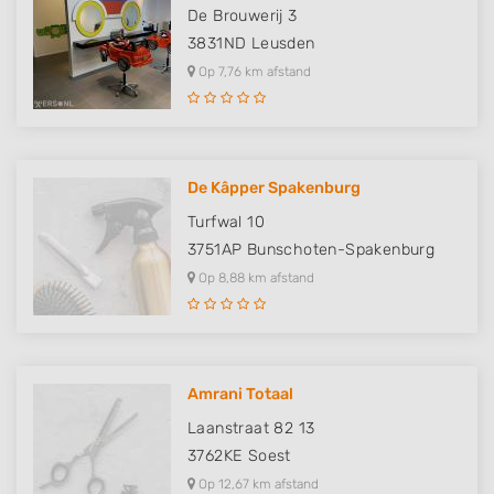
De Brouwerij 3
3831ND
Leusden
Op 7,76 km afstand
De Kâpper Spakenburg
Turfwal 10
3751AP
Bunschoten-Spakenburg
Op 8,88 km afstand
Amrani Totaal
Laanstraat 82 13
3762KE
Soest
Op 12,67 km afstand