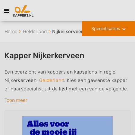
Specialisaties
Home
Gelderland
Nijkerkerveen
Kapper Nijkerkerveen
Een overzicht van kappers en kapsalons in regio
Nijkerkerveen,
Gelderland
. Kies een gewenste kapper
of haarspecialist uit de lijst met een van de volgende
specialisaties of aantekeningen: mannen of
Toon meer
herenkapper, vrouwen of dameskapper, kinderkapper,
thuiskapper, barber of kies voor een kapsalon waar u
zonder afspraak terecht kunt. De vermelde kappers
kunnen uw haren wassen, knippen, föhnen en kleuren,