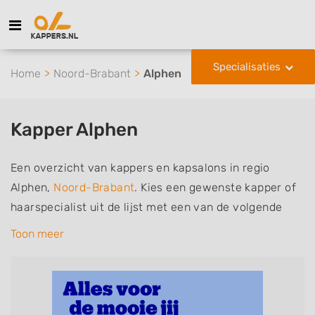
Specialisaties
Home
Noord-Brabant
Alphen
Kapper Alphen
Een overzicht van kappers en kapsalons in regio
Alphen,
Noord-Brabant
. Kies een gewenste kapper of
haarspecialist uit de lijst met een van de volgende
specialisaties of aantekeningen: mannen of
Toon meer
herenkapper, vrouwen of dameskapper, kinderkapper,
thuiskapper, barber of kies voor een kapsalon waar u
zonder afspraak terecht kunt. De vermelde kappers
kunnen uw haren wassen, knippen, föhnen en kleuren,