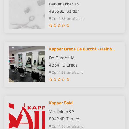
Berkenakker 13
4855BD
Galder
Op 12,85 km afstand
Kapper Breda De Burcht - Hair &..
De Burcht 16
4834HE
Breda
Op 14,25 km afstand
Kapper Said
Verdiplein 99
5049NR
Tilburg
Op 14,86 km afstand