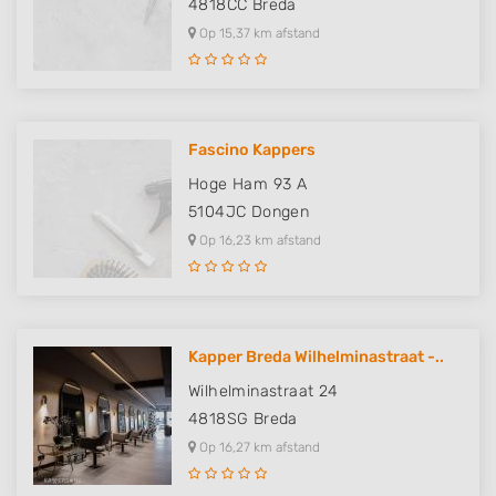
4818CC
Breda
Op 15,37 km afstand
Fascino Kappers
Hoge Ham 93 A
5104JC
Dongen
Op 16,23 km afstand
Kapper Breda Wilhelminastraat -..
Wilhelminastraat 24
4818SG
Breda
Op 16,27 km afstand