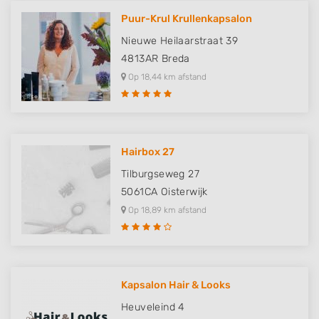
Performance
Puur-Krul Krullenkapsalon
Nieuwe Heilaarstraat 39
Functional
4813AR
Breda
Advertising
Op 18,44 km afstand
Hairbox 27
Tilburgseweg 27
5061CA
Oisterwijk
Op 18,89 km afstand
Kapsalon Hair & Looks
Heuveleind 4