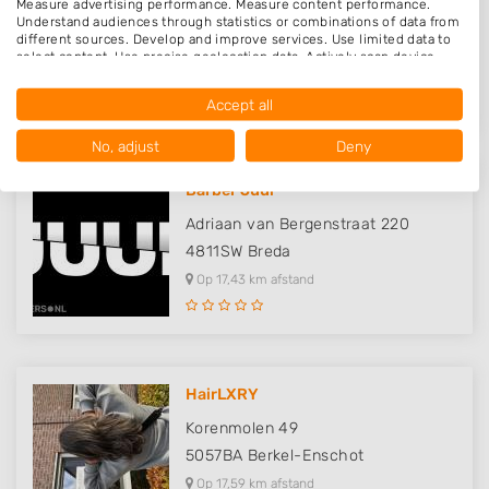
Measure advertising performance. Measure content performance.
Fellenoordstraat 1
Understand audiences through statistics or combinations of data from
different sources. Develop and improve services. Use limited data to
4811TG
Breda
select content. Use precise geolocation data. Actively scan device
characteristics for identification.
Op 17,39 km afstand
Data may be shared outside of the European Union and send to the
Accept all
USA.
Your consent and the cookie policy applies solely to this website/app.
No, adjust
Deny
View Partner List (1016 IAB Vendors)
Barber Juul
We use your data for the following purposes:
IAB processing purposes:
Adriaan van Bergenstraat 220
Store and/or access information on a device
4811SW
Breda
Op 17,43 km afstand
Use limited data to select advertising
Create profiles for personalised advertising
Use profiles to select personalised
HairLXRY
advertising
Korenmolen 49
Create profiles to personalise content
5057BA
Berkel-Enschot
Op 17,59 km afstand