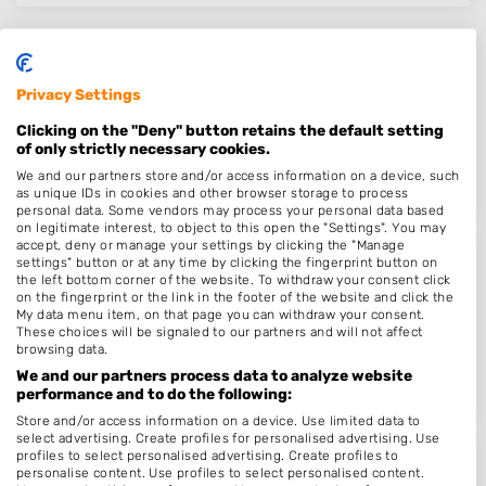
Lia Haarstijl
Privacy Settings
Oisterwijkseweg 20
5066XD
Moergestel
Clicking on the "Deny" button retains the default setting
of only strictly necessary cookies.
Op 17,07 km afstand
We and our partners store and/or access information on a device, such
as unique IDs in cookies and other browser storage to process
personal data. Some vendors may process your personal data based
on legitimate interest, to object to this open the "Settings". You may
accept, deny or manage your settings by clicking the "Manage
settings" button or at any time by clicking the fingerprint button on
Kapper Breda Oranjeboomstraat -..
the left bottom corner of the website. To withdraw your consent click
on the fingerprint or the link in the footer of the website and click the
Oranjeboomstraat 81
My data menu item, on that page you can withdraw your consent.
4812EB
Breda
These choices will be signaled to our partners and will not affect
browsing data.
Op 17,18 km afstand
We and our partners process data to analyze website
performance and to do the following:
Store and/or access information on a device. Use limited data to
select advertising. Create profiles for personalised advertising. Use
profiles to select personalised advertising. Create profiles to
MOOI HAAR
personalise content. Use profiles to select personalised content.