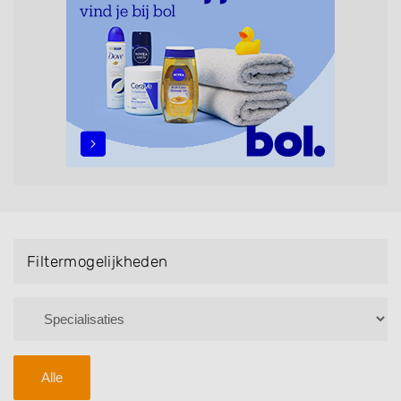
maar ook helpen met extensions, balyage, invlechten,
opsteken, weave, een keratinebehandeling, een
permanent, een bruidkapsel, make-up & visagie,
epileren, schoonheidsbehandelingen, het trimmen van
een baard en pruiken. U kunt de zoekresultaten
filteren met behulp van de specialisatie filter en u
vindt zoekresultaten in iedere wijk (noord, oost, zuid,
west en het centrum) van Alphen.
Filtermogelijkheden
Alle