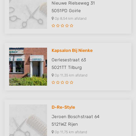
Nieuwe Rielseweg 31
5051PD
Goirle
Op 8,54 km afstand
Kapsalon Bij Nienke
Oerlesestraat 63
5021TT
Tilburg
Op 11,35 km afstand
D-Re-Style
Jeroen Boschstraat 64
5121WZ
Rijen
Op 11,75 km afstand