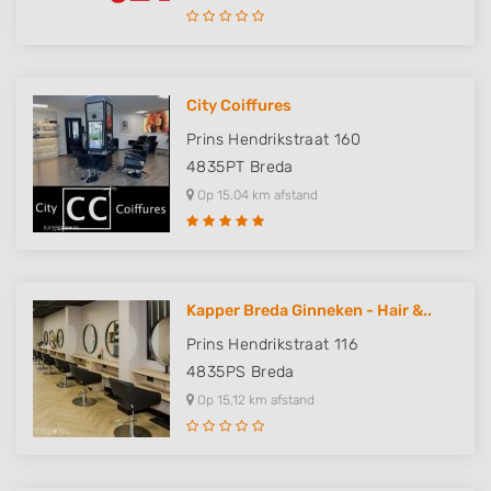
City Coiffures
Prins Hendrikstraat 160
4835PT
Breda
Op 15,04 km afstand
Kapper Breda Ginneken - Hair &..
Prins Hendrikstraat 116
4835PS
Breda
Op 15,12 km afstand