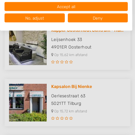
Data may be shared outside of the European Union and send to the
Accept all
USA.
Your consent and the cookie policy applies solely to this website/app.
No, adjust
Deny
View Partner List (1016 IAB Vendors)
Kapper Oosterhout Centrum - Hai..
We use your data for the following purposes:
IAB processing purposes:
Leijsenhoek 33
Store and/or access information on a device
4901ER
Oosterhout
Op 15,62 km afstand
Use limited data to select advertising
Create profiles for personalised advertising
Use profiles to select personalised
Kapsalon Bij Nienke
advertising
Oerlesestraat 63
Create profiles to personalise content
5021TT
Tilburg
Op 15,72 km afstand
Use profiles to select personalised content
Measure advertising performance