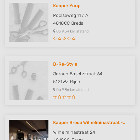
Kapper Youp
Poolseweg 117 A
4818CC
Breda
Op 9,54 km afstand
D-Re-Style
Jeroen Boschstraat 64
5121WZ
Rijen
Op 9,86 km afstand
Kapper Breda Wilhelminastraat -..
Wilhelminastraat 24