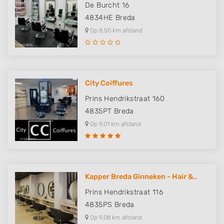
De Burcht 16
4834HE
Breda
Op 8,50 km afstand
City Coiffures
Prins Hendrikstraat 160
4835PT
Breda
Op 9,01 km afstand
Kapper Breda Ginneken - Hair &..
Prins Hendrikstraat 116
4835PS
Breda
Op 9,08 km afstand