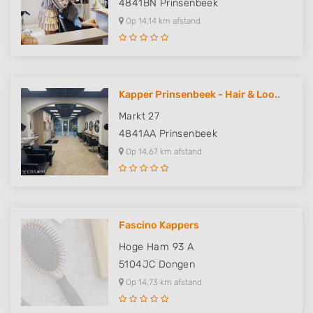
4841BN
Prinsenbeek
Op 14,14 km afstand
Kapper Prinsenbeek - Hair & Loo..
Markt 27
4841AA
Prinsenbeek
Op 14,67 km afstand
Fascino Kappers
Hoge Ham 93 A
5104JC
Dongen
Op 14,73 km afstand