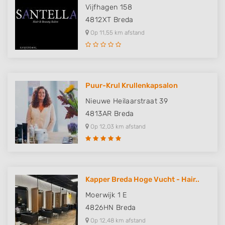
Vijfhagen 158
4812XT
Breda
Op 11,55 km afstand
Puur-Krul Krullenkapsalon
Nieuwe Heilaarstraat 39
4813AR
Breda
Op 12,03 km afstand
Kapper Breda Hoge Vucht - Hair..
Moerwijk 1 E
4826HN
Breda
Op 12,48 km afstand