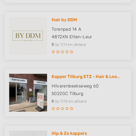
Hair by DDM
Torenpad 14 A
4872XN
Etten-Leur
Op 17,11 km afstand
Kapper Tilburg ETZ - Hair & Loo..
Hilvarenbeekseweg 60
5022GC
Tilburg
Op 17,13 km afstand
Hip & Zo kappers