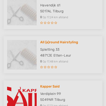
Havendijk 61
5017AL
Tilburg
Op 17,24 km afstand
All (a)round Hairstyling
Spletting 33
4871JE
Etten-Leur
Op 17,48 km afstand
Kapper Said
Verdiplein 99
5049NR
Tilburg
Op 17,72 km afstand