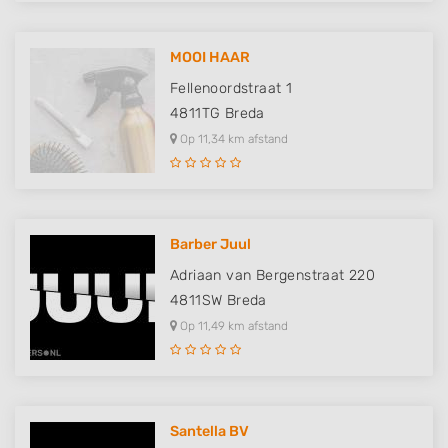
MOOI HAAR
Fellenoordstraat 1
4811TG
Breda
Op 11,34 km afstand
Barber Juul
Adriaan van Bergenstraat 220
4811SW
Breda
Op 11,49 km afstand
Santella BV