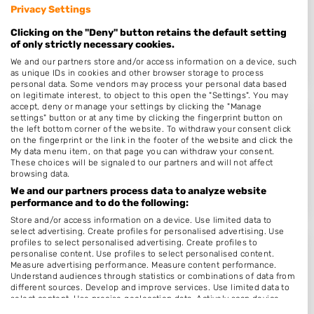
Privacy Settings
Petronella Moensstraat 7
4822VG
Breda
Clicking on the "Deny" button retains the default setting
of only strictly necessary cookies.
Op 15,00 km afstand
We and our partners store and/or access information on a device, such
as unique IDs in cookies and other browser storage to process
personal data. Some vendors may process your personal data based
on legitimate interest, to object to this open the "Settings". You may
accept, deny or manage your settings by clicking the "Manage
settings" button or at any time by clicking the fingerprint button on
@ My Style
the left bottom corner of the website. To withdraw your consent click
on the fingerprint or the link in the footer of the website and click the
Beeksestraat 80
My data menu item, on that page you can withdraw your consent.
4841GD
Prinsenbeek
These choices will be signaled to our partners and will not affect
browsing data.
Op 15,23 km afstand
We and our partners process data to analyze website
performance and to do the following:
Store and/or access information on a device. Use limited data to
select advertising. Create profiles for personalised advertising. Use
profiles to select personalised advertising. Create profiles to
Kapsalon Hair & Looks
personalise content. Use profiles to select personalised content.
Measure advertising performance. Measure content performance.
Heuveleind 4
Understand audiences through statistics or combinations of data from
different sources. Develop and improve services. Use limited data to
4901LL
Oosterhout
select content. Use precise geolocation data. Actively scan device
characteristics for identification.
Op 15,42 km afstand