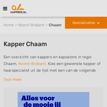
Specialisaties
Home
Noord-Brabant
Chaam
Kapper Chaam
Een overzicht van kappers en kapsalons in regio
Chaam,
Noord-Brabant
. Kies een gewenste kapper of
haarspecialist uit de lijst met een van de volgende
specialisaties of aantekeningen: mannen of
Toon meer
herenkapper, vrouwen of dameskapper, kinderkapper,
thuiskapper, barber of kies voor een kapsalon waar u
zonder afspraak terecht kunt. De vermelde kappers
kunnen uw haren wassen, knippen, föhnen en kleuren,