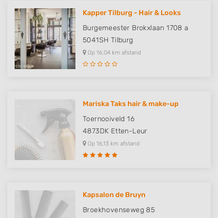
Measure content performance
Kapper Tilburg - Hair & Looks
Understand audiences through statistics
Burgemeester Brokxlaan 1708 a
or combinations of data from different
5041SH
Tilburg
sources
Op 16,04 km afstand
Develop and improve services
Use limited data to select content
IAB Special Features:
Mariska Taks hair & make-up
Use precise geolocation data
Toernooiveld 16
4873DK
Etten-Leur
Identify devices based on information
actively requested
Op 16,13 km afstand
Non-IAB processing purposes:
Necessary
Performance
Kapsalon de Bruyn
Broekhovenseweg 85
Functional