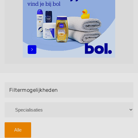
maar ook helpen met extensions, balyage, invlechten,
opsteken, weave, een keratinebehandeling, een
permanent, een bruidkapsel, make-up & visagie,
epileren, schoonheidsbehandelingen, het trimmen van
een baard en pruiken. U kunt de zoekresultaten
filteren met behulp van de specialisatie filter en u
vindt zoekresultaten in iedere wijk (noord, oost, zuid,
west en het centrum) van Chaam.
Filtermogelijkheden
Alle