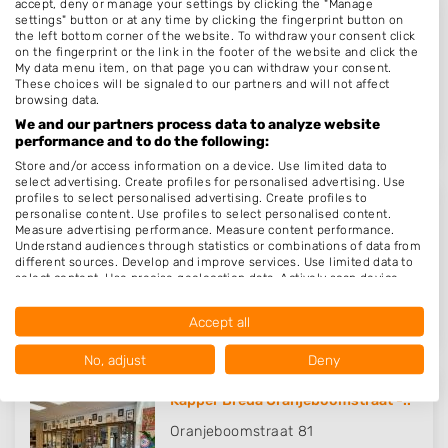
accept, deny or manage your settings by clicking the "Manage
settings" button or at any time by clicking the fingerprint button on
Barber Juul
the left bottom corner of the website. To withdraw your consent click
on the fingerprint or the link in the footer of the website and click the
Adriaan van Bergenstraat 220
My data menu item, on that page you can withdraw your consent.
4811SW
Breda
These choices will be signaled to our partners and will not affect
browsing data.
Op 12,88 km afstand
We and our partners process data to analyze website
performance and to do the following:
Store and/or access information on a device. Use limited data to
select advertising. Create profiles for personalised advertising. Use
profiles to select personalised advertising. Create profiles to
MOOI HAAR
personalise content. Use profiles to select personalised content.
Measure advertising performance. Measure content performance.
Fellenoordstraat 1
Understand audiences through statistics or combinations of data from
different sources. Develop and improve services. Use limited data to
4811TG
Breda
select content. Use precise geolocation data. Actively scan device
characteristics for identification.
Op 13,16 km afstand
Data may be shared outside of the European Union and send to the
Accept all
USA.
Your consent and the cookie policy applies solely to this website/app.
No, adjust
Deny
View Partner List (1016 IAB Vendors)
Kapper Breda Oranjeboomstraat -..
We use your data for the following purposes:
IAB processing purposes:
Oranjeboomstraat 81