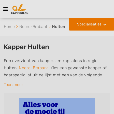
Specialisaties
Home
Noord-Brabant
Hulten
Kapper Hulten
Een overzicht van kappers en kapsalons in regio
Hulten,
Noord-Brabant
. Kies een gewenste kapper of
haarspecialist uit de lijst met een van de volgende
specialisaties of aantekeningen: mannen of
Toon meer
herenkapper, vrouwen of dameskapper, kinderkapper,
thuiskapper, barber of kies voor een kapsalon waar u
zonder afspraak terecht kunt. De vermelde kappers
kunnen uw haren wassen, knippen, föhnen en kleuren,