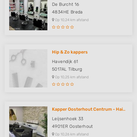
De Burcht 16
4834HE
Breda
Op 10,24 km afstand
Hip & Zo kappers
Havendijk 61
5017AL
Tilburg
Op 10,25 km afstand
Kapper Oosterhout Centrum - Hai..
Leijsenhoek 33
4901ER
Oosterhout
Op 10,26 km afstand