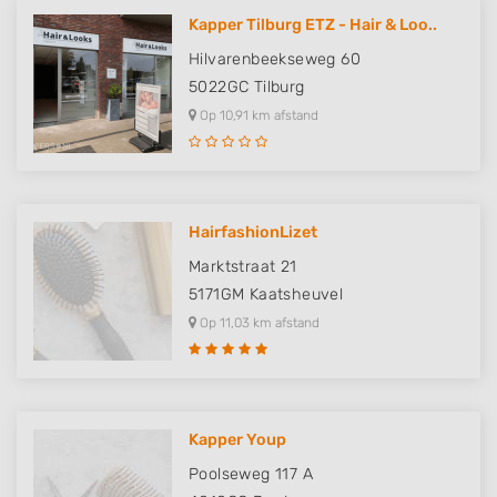
Kapper Tilburg ETZ - Hair & Loo..
Hilvarenbeekseweg 60
5022GC
Tilburg
Op 10,91 km afstand
HairfashionLizet
Marktstraat 21
5171GM
Kaatsheuvel
Op 11,03 km afstand
Kapper Youp
Poolseweg 117 A