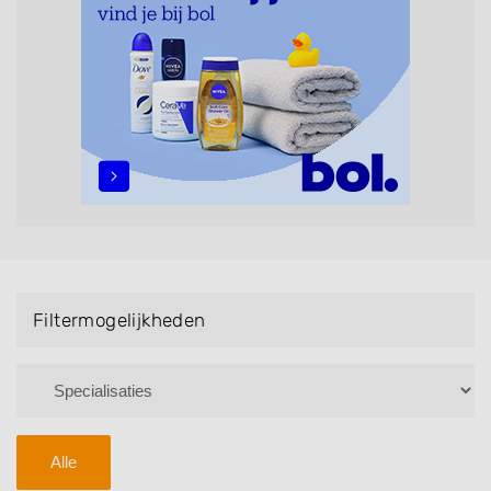
maar ook helpen met extensions, balyage, invlechten,
opsteken, weave, een keratinebehandeling, een
permanent, een bruidkapsel, make-up & visagie,
epileren, schoonheidsbehandelingen, het trimmen van
een baard en pruiken. U kunt de zoekresultaten
filteren met behulp van de specialisatie filter en u
vindt zoekresultaten in iedere wijk (noord, oost, zuid,
west en het centrum) van Hulten.
Filtermogelijkheden
Alle