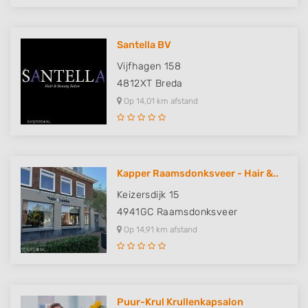
Use limited data to select content
IAB Special Features:
Santella BV
Use precise geolocation data
Vijfhagen 158
4812XT
Breda
Identify devices based on information
actively requested
Op 14,01 km afstand
Non-IAB processing purposes:
Necessary
Performance
Kapper Raamsdonksveer - Hair &..
Keizersdijk 15
Functional
4941GC
Raamsdonksveer
Advertising
Op 14,91 km afstand
Puur-Krul Krullenkapsalon