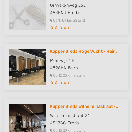
Ginnekenweg 252
4835NJ
Breda
Op 11,84 km afstand
Kapper Breda Hoge Vucht - Hair..
Moerwijk 1 E
4826HN
Breda
Op 12,05 km afstand
Kapper Breda Wilhelminastraat -..
Wilhelminastraat 24
4818SG
Breda
Op 12,29 km afstand