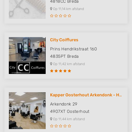
4818CC
Breda
Op 11,14 km afstand
City Coiffures
Prins Hendrikstraat 160
4835PT
Breda
Op 11,42 km afstand
Kapper Oosterhout Arkendonk - H..
Arkendonk 29
4907XT
Oosterhout
Op 11,44 km afstand