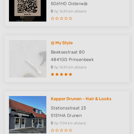
5061HD
Oisterwijk
Op 16,90 km afstand
@ My Style
Beeksestraat 80
4841GD
Prinsenbeek
Op 16,90 km afstand
Kapper Drunen - Hair & Looks
Stationsstraat 23
5151HA
Drunen
Op 17,94 km afstand