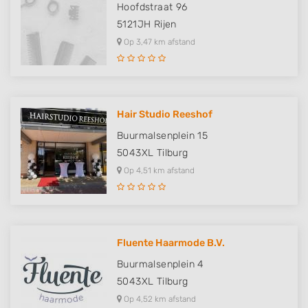
Hoofdstraat 96
5121JH
Rijen
Op 3,47 km afstand
Hair Studio Reeshof
Buurmalsenplein 15
5043XL
Tilburg
Op 4,51 km afstand
Fluente Haarmode B.V.
Buurmalsenplein 4
5043XL
Tilburg
Op 4,52 km afstand