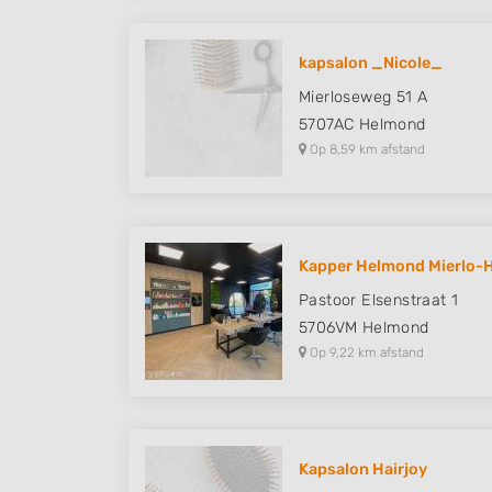
kapsalon _Nicole_
Mierloseweg 51 A
5707AC
Helmond
Op 8,59 km afstand
Kapper Helmond Mierlo-H
Pastoor Elsenstraat 1
5706VM
Helmond
Op 9,22 km afstand
Kapsalon Hairjoy