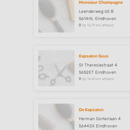
Monsieur Champagne
Understand audiences through statistics or combinations of
Leenderweg 65 B
sources
5614HL
Eindhoven
Op 13,79 km afstand
Develop and improve services
Use limited data to select content
IAB Special Features:
Kapsalon Suus
Use precise geolocation data
St Theresiastraat 4
Identify devices based on information actively requested
5652ET
Eindhoven
Op 14,40 km afstand
Non-IAB processing purposes:
Necessary
Performance
De Kapsalon
Functional
Herman Gorterlaan 4
Advertising
5644SX
Eindhoven