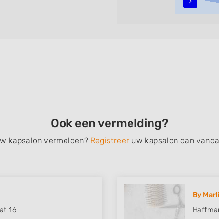
alyage, invlechten,
, een permanent, een
 schoonheidsbehandelingen,
nt de zoekresultaten filteren
vindt zoekresultaten in
 centrum) van Mariahout.
Ook een vermelding?
 uw kapsalon vermelden?
Registreer
uw kapsalon dan vanda
By Marl
at 16
Haffman