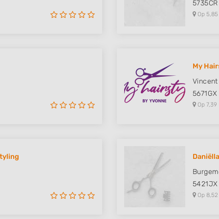
5735CR
Op 5,85
My Hair
Vincent
5671GX
Op 7,39
tyling
Daniëlla
Burgeme
5421JX
Op 8,52