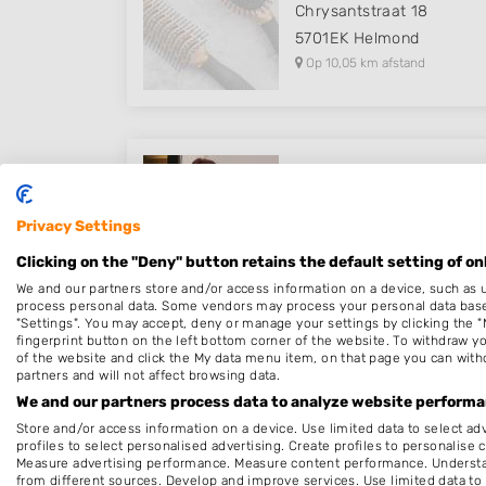
Chrysantstraat 18
5701EK
Helmond
Op 10,05 km afstand
Haarstudio Ramune
Ambachtstraat 3
Privacy Settings
5481SM
Schijndel
Clicking on the "Deny" button retains the default setting of on
Op 11,43 km afstand
We and our partners store and/or access information on a device, such as 
process personal data. Some vendors may process your personal data based 
"Settings". You may accept, deny or manage your settings by clicking the "
fingerprint button on the left bottom corner of the website. To withdraw you
of the website and click the My data menu item, on that page you can with
partners and will not affect browsing data.
Jeanette's Hairspray
We and our partners process data to analyze website performan
Bisschop van Mierlostraa
Store and/or access information on a device. Use limited data to select adv
5731GB
Mierlo
profiles to select personalised advertising. Create profiles to personalise 
Measure advertising performance. Measure content performance. Understan
Op 11,49 km afstand
from different sources. Develop and improve services. Use limited data to 