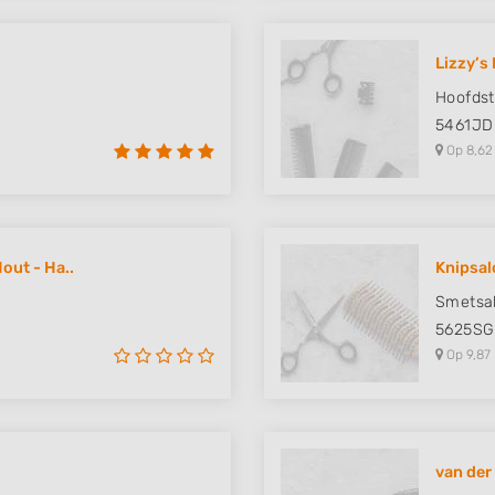
Lizzy’s
Hoofdst
5461JD
Op 8,62
out - Ha..
Knipsal
Smetsa
5625SG
Op 9,87
van der