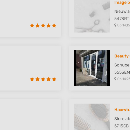
Image b
 data from different
Nieuwla
5473RT
Op 14,15
Beauty 
Schuber
5653E
Op 14,9
Haarstu
Slutelak
5715CB