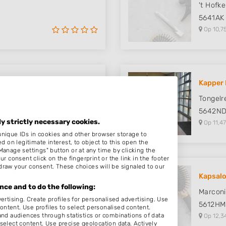
't Hofke
5641AK
Op 10,7
Kapper 
Tongelr
5642N
ly strictly necessary cookies.
Op 11,47
unique IDs in cookies and other browser storage to
on legitimate interest, to object to this open the
Manage settings" button or at any time by clicking the
r consent click on the fingerprint or the link in the footer
draw your consent. These choices will be signaled to our
Kapsalo
ce and to do the following:
t 49
Marconi
ertising. Create profiles for personalised advertising. Use
5612HM
content. Use profiles to select personalised content.
d audiences through statistics or combinations of data
Op 12,3
select content. Use precise geolocation data. Actively