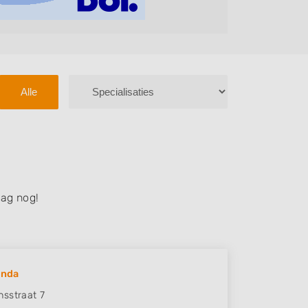
Alle
ag nog!
inda
sstraat 7