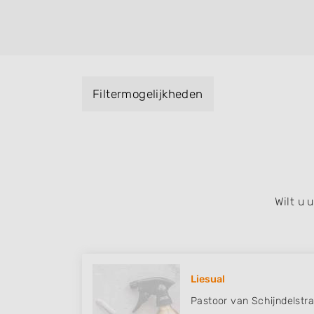
kleuren, maar ook helpen met extensions, b
opsteken, weave, een keratinebehandeling
bruidkapsel, make-up & visagie, epileren,
het trimmen van een baard en pruiken. U ku
met behulp van de specialisatie filter en u 
Filtermogelijkheden
iedere wijk (noord, oost, zuid, west en het
Wilt u
Liesual
Pastoor van Schijndelstra