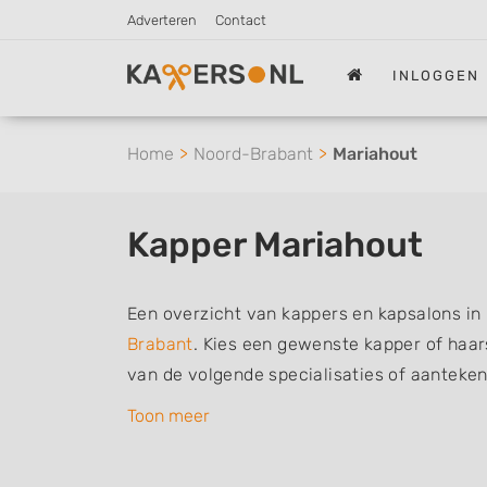
Adverteren
Contact
INLOGGEN
Home
Noord-Brabant
Mariahout
Kapper Mariahout
Een overzicht van kappers en kapsalons in
Brabant
. Kies een gewenste kapper of haars
van de volgende specialisaties of aanteke
herenkapper, vrouwen of dameskapper, kind
Toon meer
barber of kies voor een kapsalon waar u zo
De vermelde kappers kunnen uw haren was