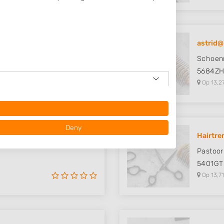
astrid
Schoen
5684Z
Op 13,2
Deny
 - Hair..
Hairtre
Pastoor
5401GT
Op 13,71