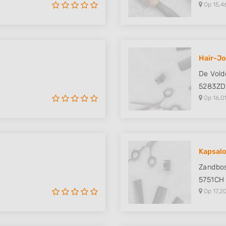
Op 15,4
Hair-Jo
De Vold
5283ZD
Op 16,01
Kapsalo
Zandbo
5751CH
Op 17,20