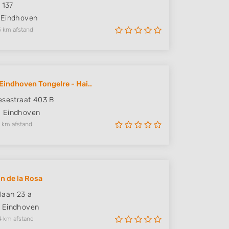
 137
Eindhoven
5 km afstand
Eindhoven Tongelre - Hai..
esestraat 403 B
D
Eindhoven
 km afstand
n de la Rosa
laan 23 a
Eindhoven
4 km afstand