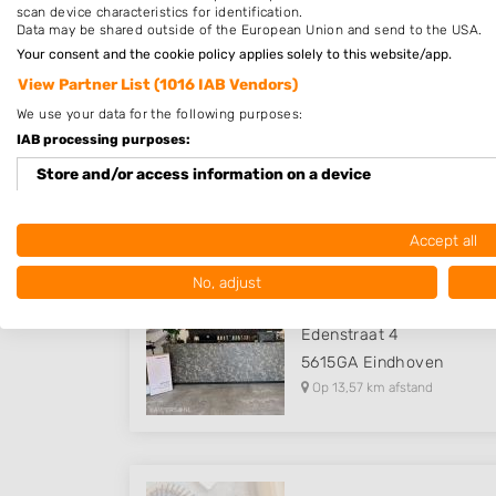
scan device characteristics for identification.
Data may be shared outside of the European Union and send to the USA.
Your consent and the cookie policy applies solely to this website/app.
View Partner List (1016 IAB Vendors)
Stylish Kappers
We use your data for the following purposes:
Hoofdstraat 63
IAB processing purposes:
5481AB
Schijndel
Store and/or access information on a device
Op 13,08 km afstand
Use limited data to select advertising
Accept all
Create profiles for personalised advertising
No, adjust
Kapper Eindhoven Centrum
Use profiles to select personalised advertising
Edenstraat 4
Create profiles to personalise content
5615GA
Eindhoven
Op 13,57 km afstand
Use profiles to select personalised content
Measure advertising performance
Measure content performance