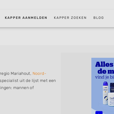
KAPPER AANMELDEN
KAPPER ZOEKEN
BLOG
 regio Mariahout,
Noord-
pecialist uit de lijst met een
ningen: mannen of
erkapper, thuiskapper,
nder afspraak terecht kunt.
sen, knippen, föhnen en