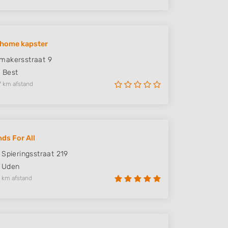
@home kapster
makersstraat 9
H
Best
7 km afstand
nds For All
 Spieringsstraat 219
Uden
 km afstand