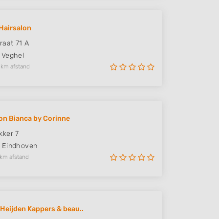
 Hairsalon
raat 71 A
Veghel
 km afstand
on Bianca by Corinne
kker 7
Eindhoven
 km afstand
 Heijden Kappers & beau..