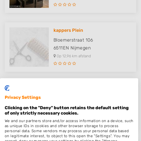
kappers Plein
Bloemerstraat 106
6511EN
Nijmegen
Op 12,96 km afstand
Kappersplein
Privacy Settings
Bloemerstraat 106
6511EN
Nijmegen
Clicking on the "Deny" button retains the default setting
of only strictly necessary cookies.
Op 12,96 km afstand
We and our partners store and/or access information on a device, such
as unique IDs in cookies and other browser storage to process
personal data. Some vendors may process your personal data based
on legitimate interest, to object to this open the "Settings". You may
accept, deny or manage your settings by clicking the "Manage