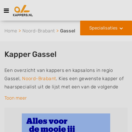
Specialisaties
Home
Noord-Brabant
Gassel
Kapper Gassel
Een overzicht van kappers en kapsalons in regio
Gassel,
Noord-Brabant
. Kies een gewenste kapper of
haarspecialist uit de lijst met een van de volgende
specialisaties of aantekeningen: mannen of
Toon meer
herenkapper, vrouwen of dameskapper, kinderkapper,
thuiskapper, barber of kies voor een kapsalon waar u
zonder afspraak terecht kunt. De vermelde kappers
kunnen uw haren wassen, knippen, föhnen en kleuren,