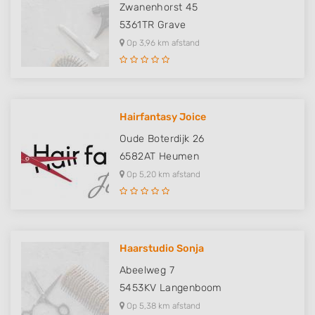
Zwanenhorst 45
5361TR
Grave
Op 3,96 km afstand
Hairfantasy Joice
Oude Boterdijk 26
6582AT
Heumen
Op 5,20 km afstand
Haarstudio Sonja
Abeelweg 7
5453KV
Langenboom
Op 5,38 km afstand