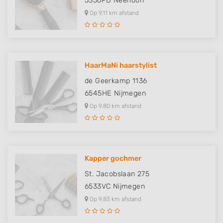
5356PD
Neerloon
Op 9,11 km afstand
HaarMaNi haarstylist
de Geerkamp 1136
6545HE
Nijmegen
Op 9,80 km afstand
Kapper gochmer
St. Jacobslaan 275
6533VC
Nijmegen
Op 9,83 km afstand