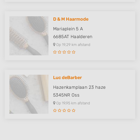
Use limited data to select content
IAB Special Features:
D & M Haarmode
Use precise geolocation data
Mariaplein 5 A
6685AT
Haalderen
Identify devices based on information
actively requested
Op 19,29 km afstand
Non-IAB processing purposes:
Necessary
Performance
Luc deBarber
Hazenkamplaan 23 haze
Functional
5345NR
Oss
Advertising
Op 19,95 km afstand