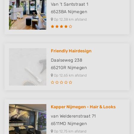
Van 't Santstraat 1
6523BA
Nijmegen
Op 12,38 km afstand
Friendly Hairdesign
Daalseweg 238
6521GR
Nijmegen
Op 12,65 km afstand
Kapper Nijmegen - Hair & Looks
van Welderenstraat 71
6511MD
Nijmegen
Op 12,75 km afstand