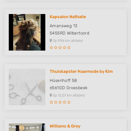
Kapsalon Nathalie
Amansweg 13
5455RD
Wilbertoord
Op 9,96 km afstand
Thuiskapster Haarmode by Kim
Hüsenhoff 58
6561GD
Groesbeek
Op 12,07 km afstand
Williams & Grey