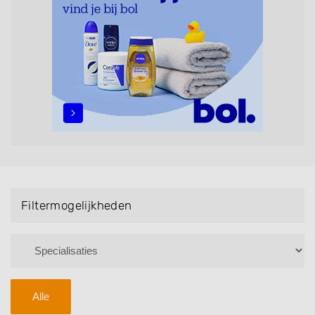
maar ook helpen met extensions, balyage, invlechten,
opsteken, weave, een keratinebehandeling, een
permanent, een bruidkapsel, make-up & visagie,
epileren, schoonheidsbehandelingen, het trimmen van
een baard en pruiken. U kunt de zoekresultaten
filteren met behulp van de specialisatie filter en u
vindt zoekresultaten in iedere wijk (noord, oost, zuid,
west en het centrum) van Gassel.
Filtermogelijkheden
Alle