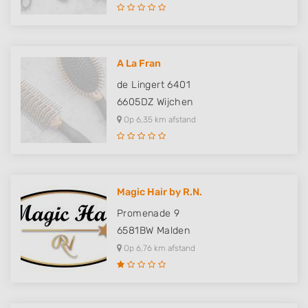
A La Fran
de Lingert 6401
6605DZ
Wijchen
Op 6,35 km afstand
Magic Hair by R.N.
Promenade 9
6581BW
Malden
Op 6,76 km afstand