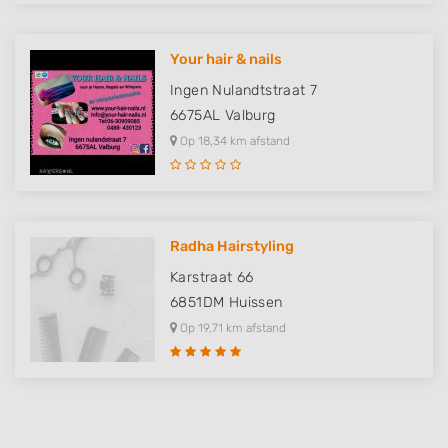
Use limited data to select content
Your hair & nails
IAB Special Features:
Ingen Nulandtstraat 7
Use precise geolocation data
6675AL
Valburg
Identify devices based on information
Op 18,34 km afstand
actively requested
Non-IAB processing purposes:
Necessary
Radha Hairstyling
Performance
Karstraat 66
Functional
6851DM
Huissen
Op 19,71 km afstand
Advertising