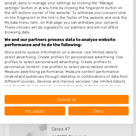
accept, deny or manage your settings by clicking the "Manage
Hairfashion by Diana
settings" button or at any time by clicking the fingerprint button on
the left bottom corner of the website. To withdraw your consent click
Heuvelakkerstraat 1
on the fingerprint or the link in the footer of the website and click the
My data menu item, on that page you can withdraw your consent.
5356PD
Neerloon
These choices will be signaled to our partners and will not affect
Op 11,81 km afstand
browsing data.
We and our partners process data to analyze website
performance and to do the following:
Store and/or access information on a device. Use limited data to
select advertising. Create profiles for personalised advertising. Use
profiles to select personalised advertising. Create profiles to
Dalal Hairstyling
personalise content. Use profiles to select personalised content.
Measure advertising performance. Measure content performance.
Queenstraat 58
Understand audiences through statistics or combinations of data from
6663HD
Nijmegen
different sources. Develop and improve services. Use limited data to
select content. Use precise geolocation data. Actively scan device
Op 13,80 km afstand
characteristics for identification.
Data may be shared outside of the European Union and send to the
Accept all
USA.
Your consent and the cookie policy applies solely to this website/app.
No, adjust
Deny
View Partner List (1016 IAB Vendors)
Jes hairstyling
We use your data for the following purposes:
Ceres 47
IAB processing purposes: