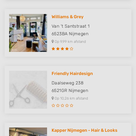
Williams & Grey
Van 't Santstraat 1
6523BA
Nijmegen
Op 9,99 km afstand
Friendly Hairdesign
Daalseweg 238
6521GR
Nijmegen
Op 10,26 km afstand
Kapper Nijmegen - Hair & Looks