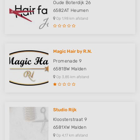
Oude Boterdijk 26
6582AT
Heumen
Op 1,98 km afstand
Magic Hair by R.N.
Promenade 9
6581BW
Malden
Op 3,85 km afstand
Studio Rijk
Kloosterstraat 9
6581XW
Malden
Op 4,17 km afstand