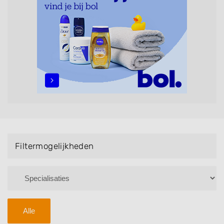
maar ook helpen met extensions, balyage, invlechten,
opsteken, weave, een keratinebehandeling, een
permanent, een bruidkapsel, make-up & visagie,
epileren, schoonheidsbehandelingen, het trimmen van
een baard en pruiken. U kunt de zoekresultaten
filteren met behulp van de specialisatie filter en u
vindt zoekresultaten in iedere wijk (noord, oost, zuid,
west en het centrum) van Linden.
Filtermogelijkheden
Alle