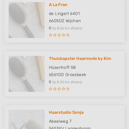
A La Fran
de Lingert 6401
6605DZ
Wijchen
Op 8,06 km afstand
Thuiskapster Haarmode by Kim
Hüsenhoff 58
6561GD
Groesbeek
Op 8,34 km afstand
Haarstudio Sonja
Abeelweg 7
5453KV
Langenboom