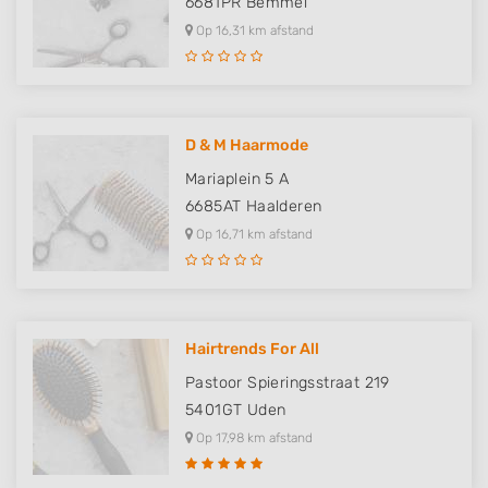
6681PR
Bemmel
Store and/or access information on a device
Op 16,31 km afstand
Use limited data to select advertising
Create profiles for personalised advertising
D & M Haarmode
Use profiles to select personalised
advertising
Mariaplein 5 A
6685AT
Haalderen
Create profiles to personalise content
Op 16,71 km afstand
Use profiles to select personalised content
Measure advertising performance
Measure content performance
Hairtrends For All
Pastoor Spieringsstraat 219
Understand audiences through statistics
or combinations of data from different
5401GT
Uden
sources
Op 17,98 km afstand
Develop and improve services