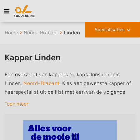
Specialisaties
Home
Noord-Brabant
Linden
Kapper Linden
Een overzicht van kappers en kapsalons in regio
Linden,
Noord-Brabant
. Kies een gewenste kapper of
haarspecialist uit de lijst met een van de volgende
specialisaties of aantekeningen: mannen of
Toon meer
herenkapper, vrouwen of dameskapper, kinderkapper,
thuiskapper, barber of kies voor een kapsalon waar u
zonder afspraak terecht kunt. De vermelde kappers
kunnen uw haren wassen, knippen, föhnen en kleuren,