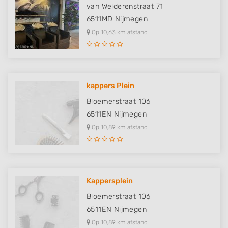
van Welderenstraat 71
6511MD
Nijmegen
Op 10,63 km afstand
kappers Plein
Bloemerstraat 106
6511EN
Nijmegen
Op 10,89 km afstand
Kappersplein
Bloemerstraat 106
6511EN
Nijmegen
Op 10,89 km afstand