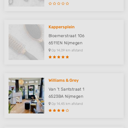
Kappersplein
Bloemerstraat 106
6511EN
Nijmegen
Op 14,09 km afstand
Williams & Grey
Van 't Santstraat 1
6523BA
Nijmegen
Op 14,45 km afstand