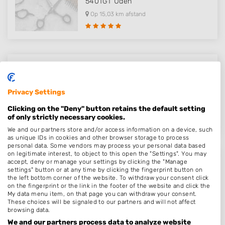
5401GT
Uden
Op 15,03 km afstand
Sandra´s Hairstyling@Home
Sadatstraat 3
Privacy Settings
6671GA
Zetten
Clicking on the "Deny" button retains the default setting
Op 15,42 km afstand
of only strictly necessary cookies.
We and our partners store and/or access information on a device, such
as unique IDs in cookies and other browser storage to process
personal data. Some vendors may process your personal data based
on legitimate interest, to object to this open the "Settings". You may
Eli’s kappers
accept, deny or manage your settings by clicking the "Manage
settings" button or at any time by clicking the fingerprint button on
Julianaplein 3
the left bottom corner of the website. To withdraw your consent click
on the fingerprint or the link in the footer of the website and click the
6671CA
Zetten
My data menu item, on that page you can withdraw your consent.
These choices will be signaled to our partners and will not affect
Op 15,80 km afstand
browsing data.
We and our partners process data to analyze website