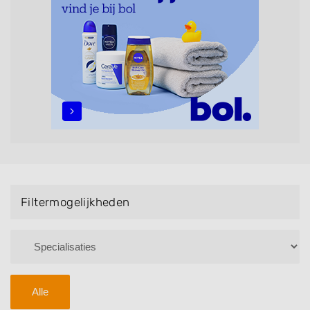
maar ook helpen met extensions, balyage, invlechten,
opsteken, weave, een keratinebehandeling, een
permanent, een bruidkapsel, make-up & visagie,
epileren, schoonheidsbehandelingen, het trimmen van
een baard en pruiken. U kunt de zoekresultaten
filteren met behulp van de specialisatie filter en u
vindt zoekresultaten in iedere wijk (noord, oost, zuid,
west en het centrum) van Neerloon.
Filtermogelijkheden
Alle