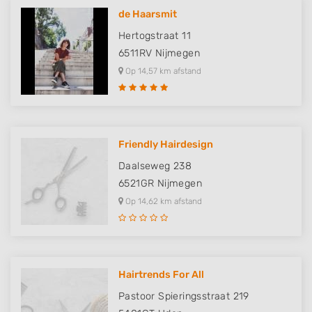
de Haarsmit
Hertogstraat 11
6511RV
Nijmegen
Op 14,57 km afstand
Friendly Hairdesign
Daalseweg 238
6521GR
Nijmegen
Op 14,62 km afstand
Hairtrends For All
Pastoor Spieringsstraat 219