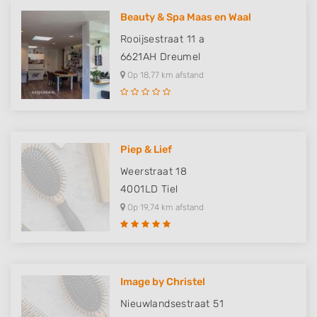
Beauty & Spa Maas en Waal
Rooijsestraat 11 a
6621AH
Dreumel
Op 18,77 km afstand
Piep & Lief
Weerstraat 18
4001LD
Tiel
Op 19,74 km afstand
Image by Christel
Nieuwlandsestraat 51