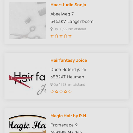
Haarstudio Sonja
Abeelweg 7
5453KV
Langenboom
Op 10,22 km afstand
Hairfantasy Joice
Oude Boterdijk 26
6582AT
Heumen
Op 11,73 km afstand
Magic Hair by R.N.
Promenade 9
6581BW
Malden