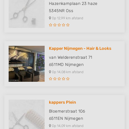
Hazenkamplaan 23 haze
5345NR
Oss
Op 12,99 km afstand
Kapper Nijmegen - Hair & Looks
van Welderenstraat 71
6511MD
Nijmegen
Op 14,08 km afstand
kappers Plein
Bloemerstraat 106
6511EN
Nijmegen
Op 14,09 km afstand