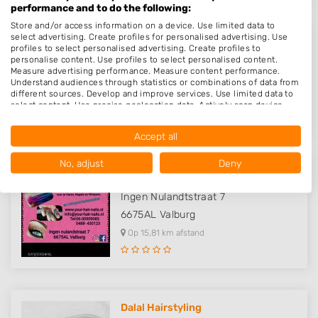
performance and to do the following:
Store and/or access information on a device. Use limited data to
select advertising. Create profiles for personalised advertising. Use
By Wendy Hairstyling
profiles to select personalised advertising. Create profiles to
personalise content. Use profiles to select personalised content.
Julianaplein 3
Measure advertising performance. Measure content performance.
6671CA
Zetten
Understand audiences through statistics or combinations of data from
different sources. Develop and improve services. Use limited data to
Op 15,80 km afstand
select content. Use precise geolocation data. Actively scan device
characteristics for identification.
Data may be shared outside of the European Union and send to the
Accept all
USA.
Your consent and the cookie policy applies solely to this website/app.
No, adjust
Deny
View Partner List (1016 IAB Vendors)
Your hair & nails
We use your data for the following purposes:
Ingen Nulandtstraat 7
IAB processing purposes:
6675AL
Valburg
Store and/or access information on a device
Op 15,81 km afstand
Use limited data to select advertising
Create profiles for personalised advertising
Dalal Hairstyling