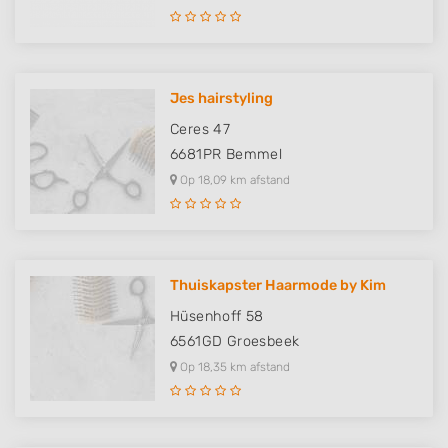
actively requested
Non-IAB processing purposes:
Necessary
Jes hairstyling
Performance
Ceres 47
6681PR
Bemmel
Functional
Op 18,09 km afstand
Advertising
Thuiskapster Haarmode by Kim
Hüsenhoff 58
6561GD
Groesbeek
Op 18,35 km afstand