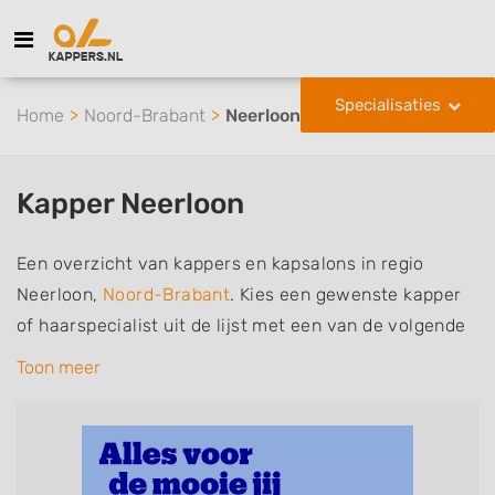
Specialisaties
Home
Noord-Brabant
Neerloon
Kapper Neerloon
Een overzicht van kappers en kapsalons in regio
Neerloon,
Noord-Brabant
. Kies een gewenste kapper
of haarspecialist uit de lijst met een van de volgende
specialisaties of aantekeningen: mannen of
Toon meer
herenkapper, vrouwen of dameskapper, kinderkapper,
thuiskapper, barber of kies voor een kapsalon waar u
zonder afspraak terecht kunt. De vermelde kappers
kunnen uw haren wassen, knippen, föhnen en kleuren,