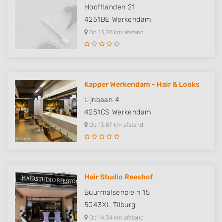
Hooftlanden 21
4251BE
Werkendam
Op 13,28 km afstand
Kapper Werkendam - Hair & Looks
Lijnbaan 4
4251CS
Werkendam
Op 13,87 km afstand
Hair Studio Reeshof
Buurmalsenplein 15
5043XL
Tilburg
Op 14,34 km afstand