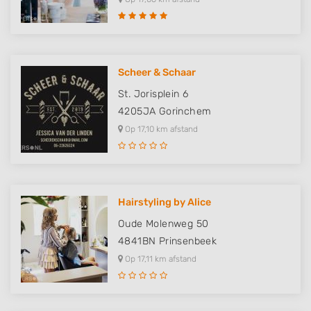
Scheer & Schaar
St. Jorisplein 6
4205JA
Gorinchem
Op 17,10 km afstand
Hairstyling by Alice
Oude Molenweg 50
4841BN
Prinsenbeek
Op 17,11 km afstand