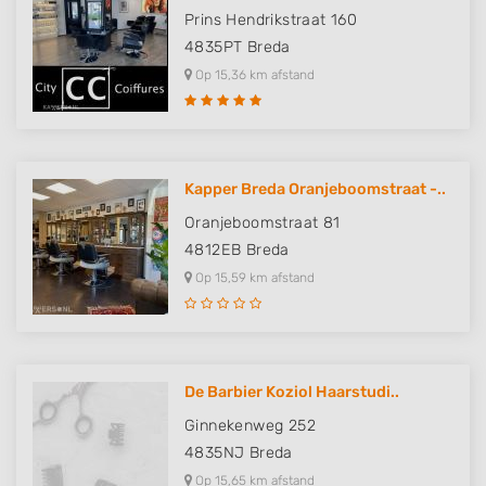
Prins Hendrikstraat 160
4835PT
Breda
Op 15,36 km afstand
Kapper Breda Oranjeboomstraat -..
Oranjeboomstraat 81
4812EB
Breda
Op 15,59 km afstand
De Barbier Koziol Haarstudi..
Ginnekenweg 252
4835NJ
Breda
Op 15,65 km afstand