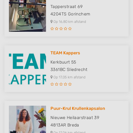
Tapperstraat 69
4204TS
Gorinchem
Op 16,80 km afstand
TEAM Kappers
Kerkbuurt 55
3361BC
Sliedrecht
Op 17,05 km afstand
Puur-Krul Krullenkapsalon
Nieuwe Heilaarstraat 39
4813AR
Breda
Op 17,06 km afstand