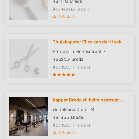
4811TG
Breda
Op 14,93 km afstand
Thuiskapster Elles van der Hoek
Petronella Moensstraat 7
4822VG
Breda
Op 15,05 km afstand
Kapper Breda Wilhelminastraat -..
Wilhelminastraat 24
4818SG
Breda
Op 15,06 km afstand