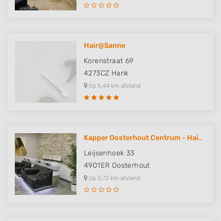
Hair@Sanne
Korenstraat 69
4273CZ
Hank
Op 5,44 km afstand
Kapper Oosterhout Centrum - Hai..
Leijsenhoek 33
4901ER
Oosterhout
Op 5,72 km afstand