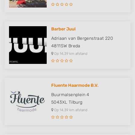
Barber Juul
Adriaan van Bergenstraat 220
4811SW
Breda
Op 14,39 km afstand
Fluente Haarmode B.V.
Buurmalsenplein 4
5043XL
Tilburg
Op 14,39 km afstand