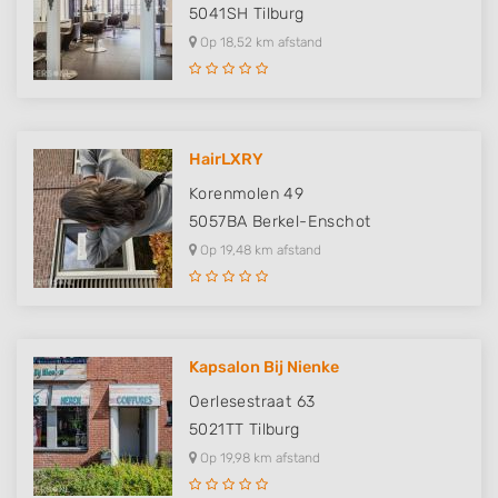
5041SH
Tilburg
Op 18,52 km afstand
HairLXRY
Korenmolen 49
5057BA
Berkel-Enschot
Op 19,48 km afstand
Kapsalon Bij Nienke
Oerlesestraat 63
5021TT
Tilburg
Op 19,98 km afstand