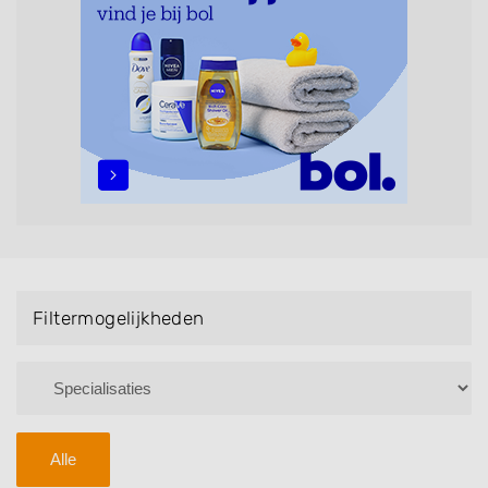
maar ook helpen met extensions, balyage, invlechten,
opsteken, weave, een keratinebehandeling, een
permanent, een bruidkapsel, make-up & visagie,
epileren, schoonheidsbehandelingen, het trimmen van
een baard en pruiken. U kunt de zoekresultaten
filteren met behulp van de specialisatie filter en u
vindt zoekresultaten in iedere wijk (noord, oost, zuid,
west en het centrum) van Raamsdonk.
Filtermogelijkheden
Alle