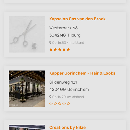
Non-IAB processing purposes:
Necessary
Kapsalon Cas van den Broek
Performance
Westerpark 66
Functional
5042MG
Tilburg
Op 16,50 km afstand
Advertising
Kapper Gorinchem - Hair & Looks
Gildenweg 121
4204GG
Gorinchem
Op 16,70 km afstand
Creations by Nikie