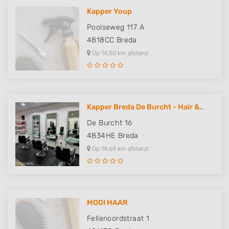
Kapper Youp
Poolseweg 117 A
4818CC
Breda
Op 14,50 km afstand
Kapper Breda De Burcht - Hair &..
De Burcht 16
4834HE
Breda
Op 14,69 km afstand
MOOI HAAR
Fellenoordstraat 1