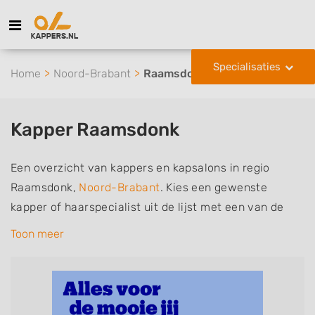
Specialisaties
Home
Noord-Brabant
Raamsdonk
Kapper Raamsdonk
Een overzicht van kappers en kapsalons in regio
Raamsdonk,
Noord-Brabant
. Kies een gewenste
kapper of haarspecialist uit de lijst met een van de
volgende specialisaties of aantekeningen: mannen of
Toon meer
herenkapper, vrouwen of dameskapper, kinderkapper,
thuiskapper, barber of kies voor een kapsalon waar u
zonder afspraak terecht kunt. De vermelde kappers
kunnen uw haren wassen, knippen, föhnen en kleuren,