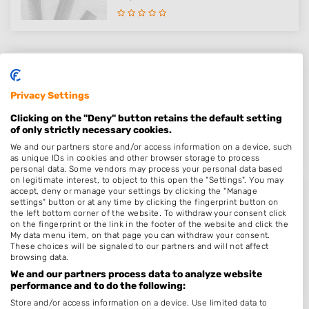
Kapper Drunen - Hair & Looks
Stationsstraat 23
Privacy Settings
5151HA
Drunen
Clicking on the "Deny" button retains the default setting
Op 15,66 km afstand
of only strictly necessary cookies.
We and our partners store and/or access information on a device, such
as unique IDs in cookies and other browser storage to process
personal data. Some vendors may process your personal data based
on legitimate interest, to object to this open the "Settings". You may
accept, deny or manage your settings by clicking the "Manage
Hairstyling Good Vibes
settings" button or at any time by clicking the fingerprint button on
the left bottom corner of the website. To withdraw your consent click
Vlietstraat 3
on the fingerprint or the link in the footer of the website and click the
My data menu item, on that page you can withdraw your consent.
3371SX
Hardinxveld-Giessendam
These choices will be signaled to our partners and will not affect
Op 15,76 km afstand
browsing data.
We and our partners process data to analyze website
performance and to do the following:
Store and/or access information on a device. Use limited data to