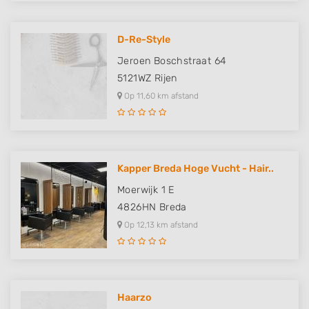
D-Re-Style
Jeroen Boschstraat 64
5121WZ
Rijen
Op 11,60 km afstand
Kapper Breda Hoge Vucht - Hair..
Moerwijk 1 E
4826HN
Breda
Op 12,13 km afstand
Haarzo