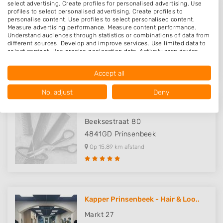
select advertising. Create profiles for personalised advertising. Use
profiles to select personalised advertising. Create profiles to
Santella BV
personalise content. Use profiles to select personalised content.
Measure advertising performance. Measure content performance.
Vijfhagen 158
Understand audiences through statistics or combinations of data from
4812XT
Breda
different sources. Develop and improve services. Use limited data to
select content. Use precise geolocation data. Actively scan device
Op 15,86 km afstand
characteristics for identification.
Data may be shared outside of the European Union and send to the
Accept all
USA.
Your consent and the cookie policy applies solely to this website/app.
No, adjust
Deny
View Partner List (1016 IAB Vendors)
@ My Style
We use your data for the following purposes:
Beeksestraat 80
IAB processing purposes:
4841GD
Prinsenbeek
Store and/or access information on a device
Op 15,89 km afstand
Use limited data to select advertising
Create profiles for personalised advertising
Kapper Prinsenbeek - Hair & Loo..
Use profiles to select personalised
advertising
Markt 27