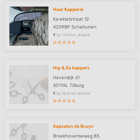
Haar Kapperie
Karekietstraat 12
4209BP
Schelluinen
Op 17,94 km afstand
Hip & Zo kappers
Havendijk 61
5017AL
Tilburg
Op 18,01 km afstand
Kapsalon de Bruyn
Broekhovenseweg 85