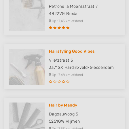
Petronella Moensstraat 7
Identify devices based on information
actively requested
4822VG
Breda
Non-IAB processing purposes:
Op 17,43 km afstand
Necessary
Performance
Hairstyling Good Vibes
Functional
Vlietstraat 3
Advertising
3371SX
Hardinxveld-Giessendam
Op 17,48 km afstand
Hair by Mandy
Dagpauwoog 5
5251GW
Vlijmen
Op 17,53 km afstand