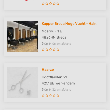
Kapper Breda Hoge Vucht - Hair..
Moerwijk 1 E
4826HN
Breda
Op 14,06 km afstand
Haarzo
Hooftlanden 21
4251BE
Werkendam
Op 14,32 km afstand