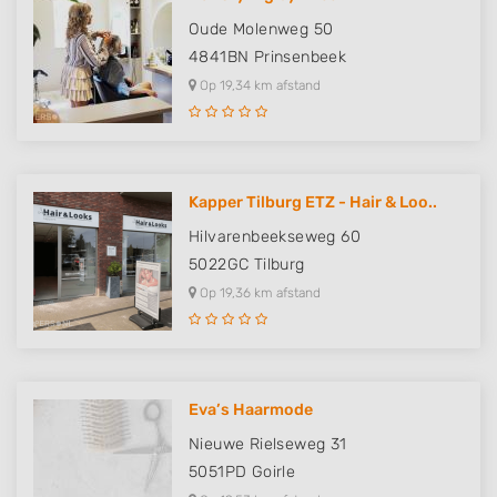
Oude Molenweg 50
4841BN
Prinsenbeek
Op 19,34 km afstand
Kapper Tilburg ETZ - Hair & Loo..
Hilvarenbeekseweg 60
5022GC
Tilburg
Op 19,36 km afstand
Eva’s Haarmode
Nieuwe Rielseweg 31
5051PD
Goirle