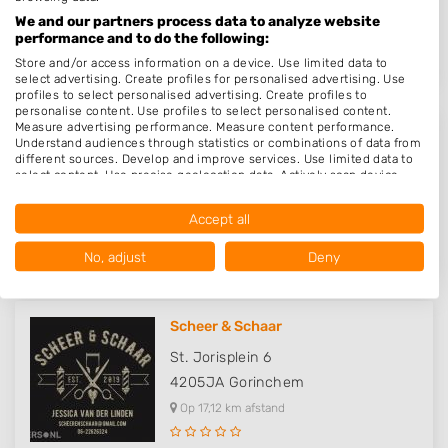
4204GG
Gorinchem
We and our partners process data to analyze website
Op 16,87 km afstand
performance and to do the following:
Store and/or access information on a device. Use limited data to
select advertising. Create profiles for personalised advertising. Use
profiles to select personalised advertising. Create profiles to
personalise content. Use profiles to select personalised content.
Measure advertising performance. Measure content performance.
Creations by Nikie
Understand audiences through statistics or combinations of data from
different sources. Develop and improve services. Use limited data to
Tapperstraat 69
select content. Use precise geolocation data. Actively scan device
characteristics for identification.
4204TS
Gorinchem
Data may be shared outside of the European Union and send to the
Accept all
Op 17,01 km afstand
USA.
Your consent and the cookie policy applies solely to this website/app.
No, adjust
Deny
View Partner List (1016 IAB Vendors)
We use your data for the following purposes:
IAB processing purposes:
Scheer & Schaar
Store and/or access information on a device
St. Jorisplein 6
4205JA
Gorinchem
Use limited data to select advertising
Op 17,12 km afstand
Create profiles for personalised advertising