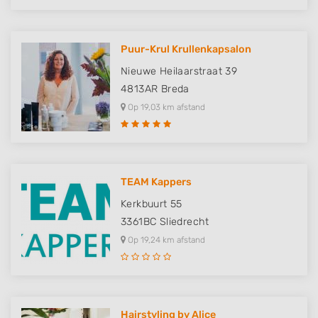
Puur-Krul Krullenkapsalon
Nieuwe Heilaarstraat 39
4813AR
Breda
Op 19,03 km afstand
TEAM Kappers
Kerkbuurt 55
3361BC
Sliedrecht
Op 19,24 km afstand
Hairstyling by Alice