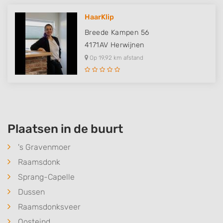
HaarKlip
Breede Kampen 56
4171AV
Herwijnen
Op 19,92 km afstand
Plaatsen in de buurt
's Gravenmoer
Raamsdonk
Sprang-Capelle
Dussen
Raamsdonksveer
Oosteind