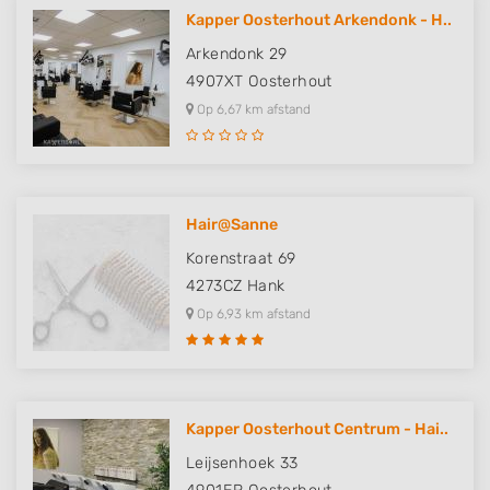
Kapper Oosterhout Arkendonk - H..
Arkendonk 29
4907XT
Oosterhout
Op 6,67 km afstand
Hair@Sanne
Korenstraat 69
4273CZ
Hank
Op 6,93 km afstand
Kapper Oosterhout Centrum - Hai..
Leijsenhoek 33