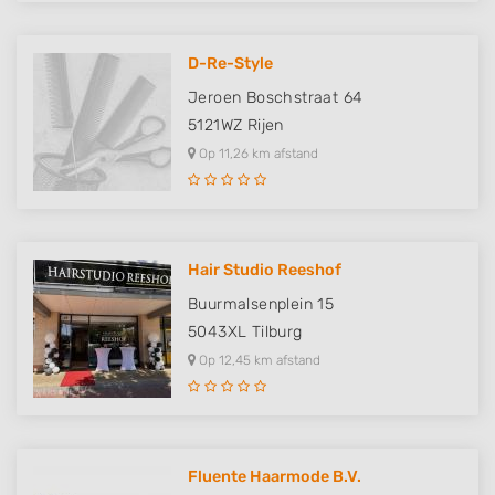
D-Re-Style
Jeroen Boschstraat 64
5121WZ
Rijen
Op 11,26 km afstand
Hair Studio Reeshof
Buurmalsenplein 15
5043XL
Tilburg
Op 12,45 km afstand
Fluente Haarmode B.V.