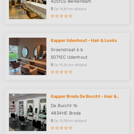
4251CS
Werkendam
Op 14,81 km afstand
Kapper Udenhout - Hair & Looks
Groenstraat 6 b
5071EC
Udenhout
Op 15,56 km afstand
Kapper Breda De Burcht - Hair &..
De Burcht 16
4834HE
Breda
Op 15,98 km afstand