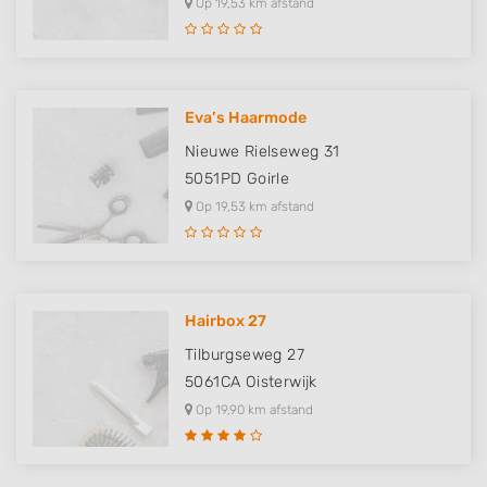
Op 19,53 km afstand
Eva’s Haarmode
Nieuwe Rielseweg 31
5051PD
Goirle
Op 19,53 km afstand
Hairbox 27
Tilburgseweg 27
5061CA
Oisterwijk
Op 19,90 km afstand