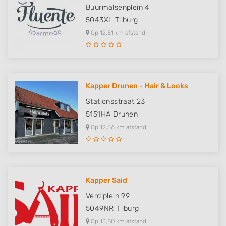
Buurmalsenplein 4
5043XL
Tilburg
Op 12,51 km afstand
Kapper Drunen - Hair & Looks
Stationsstraat 23
5151HA
Drunen
Op 12,56 km afstand
Kapper Said
Verdiplein 99
5049NR
Tilburg
Op 13,80 km afstand