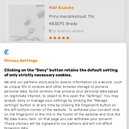
Hair & Looks
Prins Hendrikstraat 116
4835PS
Breda
Op 16,82 km afstand
Privacy Settings
Kapper Breda Ginneken - Hair &..
Clicking on the "Deny" button retains the default setting
Prins Hendrikstraat 116
of only strictly necessary cookies.
4835PS
Breda
We and our partners store and/or access information on a device, such
Op 16,82 km afstand
as unique IDs in cookies and other browser storage to process
personal data. Some vendors may process your personal data based
on legitimate interest, to object to this open the "Settings". You may
accept, deny or manage your settings by clicking the "Manage
settings" button or at any time by clicking the fingerprint button on
the left bottom corner of the website. To withdraw your consent click
on the fingerprint or the link in the footer of the website and click the
Kapper Gorinchem - Hair & Looks
My data menu item, on that page you can withdraw your consent.
These choices will be signaled to our partners and will not affect
Gildenweg 121
browsing data.