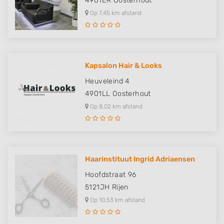
4901ER
Oosterhout
Op 7,45 km afstand
Kapsalon Hair & Looks
Heuveleind 4
4901LL
Oosterhout
Op 8,02 km afstand
Haarinstituut Ingrid Adriaensen
Hoofdstraat 96
5121JH
Rijen
Op 10,53 km afstand