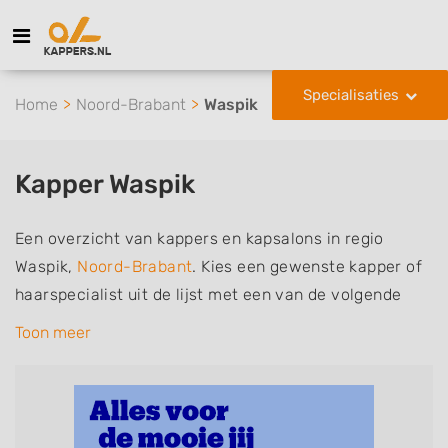
Specialisaties
Home
Noord-Brabant
Waspik
Kapper Waspik
Een overzicht van kappers en kapsalons in regio
Waspik,
Noord-Brabant
. Kies een gewenste kapper of
haarspecialist uit de lijst met een van de volgende
specialisaties of aantekeningen: mannen of
Toon meer
herenkapper, vrouwen of dameskapper, kinderkapper,
thuiskapper, barber of kies voor een kapsalon waar u
zonder afspraak terecht kunt. De vermelde kappers
kunnen uw haren wassen, knippen, föhnen en kleuren,