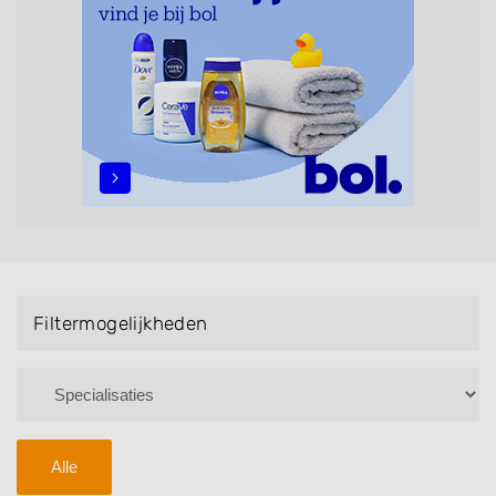
maar ook helpen met extensions, balyage, invlechten,
opsteken, weave, een keratinebehandeling, een
permanent, een bruidkapsel, make-up & visagie,
epileren, schoonheidsbehandelingen, het trimmen van
een baard en pruiken. U kunt de zoekresultaten
filteren met behulp van de specialisatie filter en u
vindt zoekresultaten in iedere wijk (noord, oost, zuid,
west en het centrum) van Waspik.
Filtermogelijkheden
Alle