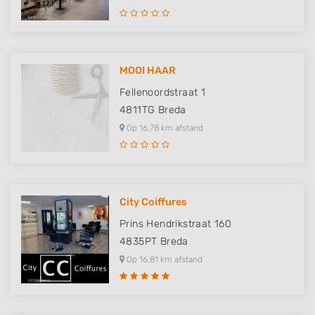
MOOI HAAR
Fellenoordstraat 1
4811TG
Breda
Op 16,78 km afstand
City Coiffures
Prins Hendrikstraat 160
4835PT
Breda
Op 16,81 km afstand