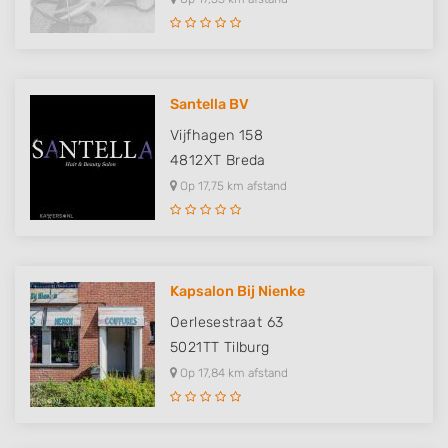
Santella BV
Vijfhagen 158
4812XT
Breda
Op 17,75 km afstand
Kapsalon Bij Nienke
Oerlesestraat 63
5021TT
Tilburg
Op 17,84 km afstand