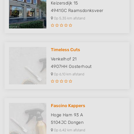
Keizersdijk 15
4941GC
Raamsdonksveer
Op 5,35 km afstand
Timeless Cuts
Venkelhof 21
4907HH
Oosterhout
Op 6,10 km afstand
Fascino Kappers
Hoge Ham 93 A
5104JC
Dongen
Op 6,42 km afstand