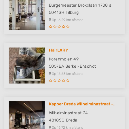
Burgemeester Brokxlaan 1708 a
5041SH
Tilburg
Op 16,29 km afstand
HairLXRY
Korenmolen 49
5057BA
Berkel-Enschot
Op 16,68 km afstand
Kapper Breda Wilhelminastraat -..
Wilhelminastraat 24
4818SG
Breda
Op 16,72 km afstand