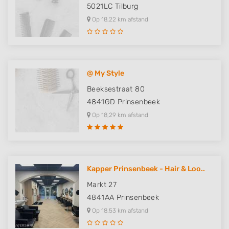
5021LC
Tilburg
Op 18,22 km afstand
@ My Style
Beeksestraat 80
4841GD
Prinsenbeek
Op 18,29 km afstand
Kapper Prinsenbeek - Hair & Loo..
Markt 27
4841AA
Prinsenbeek
Op 18,53 km afstand