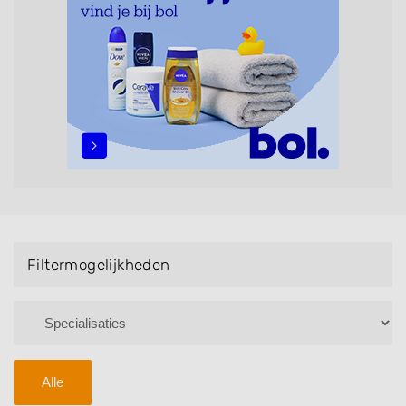
maar ook helpen met extensions, balyage, invlechten,
opsteken, weave, een keratinebehandeling, een
permanent, een bruidkapsel, make-up & visagie,
epileren, schoonheidsbehandelingen, het trimmen van
een baard en pruiken. U kunt de zoekresultaten
filteren met behulp van de specialisatie filter en u
vindt zoekresultaten in iedere wijk (noord, oost, zuid,
west en het centrum) van Uitgeest.
Filtermogelijkheden
Alle