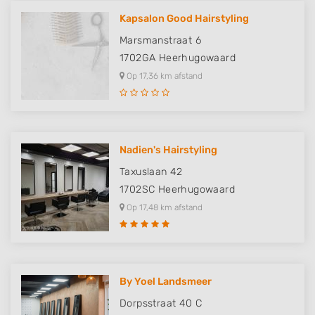
Use limited data to select content
Kapsalon Good Hairstyling
IAB Special Features:
Marsmanstraat 6
Use precise geolocation data
1702GA
Heerhugowaard
Identify devices based on information
Op 17,36 km afstand
actively requested
Non-IAB processing purposes:
Necessary
Nadien's Hairstyling
Performance
Taxuslaan 42
1702SC
Heerhugowaard
Functional
Op 17,48 km afstand
Advertising
By Yoel Landsmeer
Dorpsstraat 40 C