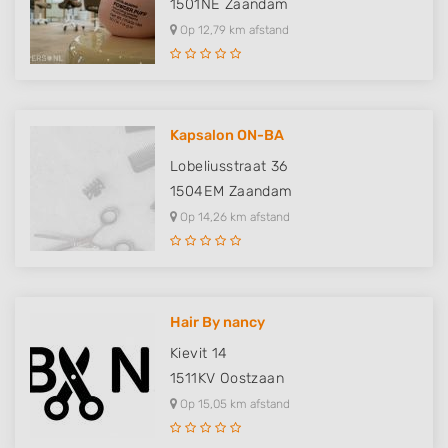
1501NE
Zaandam
Op 12,79 km afstand
Kapsalon ON-BA
Lobeliusstraat 36
1504EM
Zaandam
Op 14,26 km afstand
Hair By nancy
Kievit 14
1511KV
Oostzaan
Op 15,05 km afstand