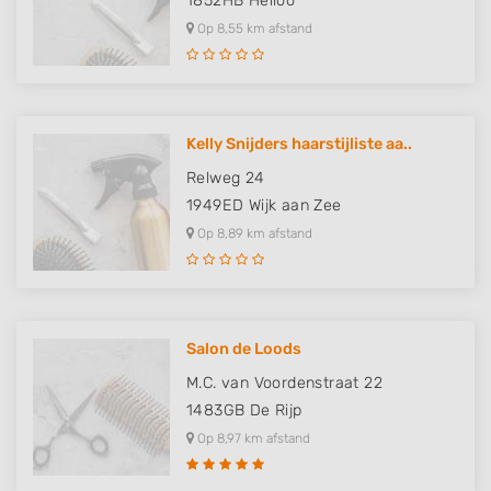
1852HB
Heiloo
Op 8,55 km afstand
Kelly Snijders haarstijliste aa..
Relweg 24
1949ED
Wijk aan Zee
Op 8,89 km afstand
Salon de Loods
M.C. van Voordenstraat 22
1483GB
De Rijp
Op 8,97 km afstand