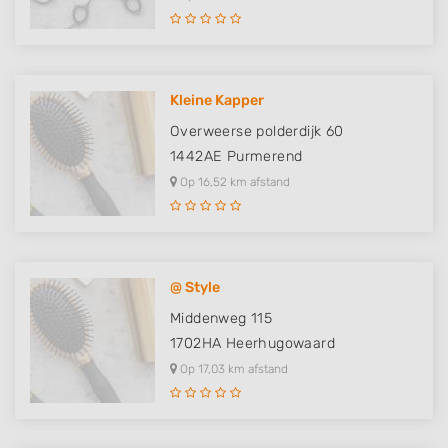
Use limited data to select advertising
Create profiles for personalised advertising
Kleine Kapper
Use profiles to select personalised
advertising
Overweerse polderdijk 60
1442AE
Purmerend
Create profiles to personalise content
Op 16,52 km afstand
Use profiles to select personalised content
Measure advertising performance
@ Style
Measure content performance
Middenweg 115
Understand audiences through statistics
1702HA
Heerhugowaard
or combinations of data from different
sources
Op 17,03 km afstand
Develop and improve services