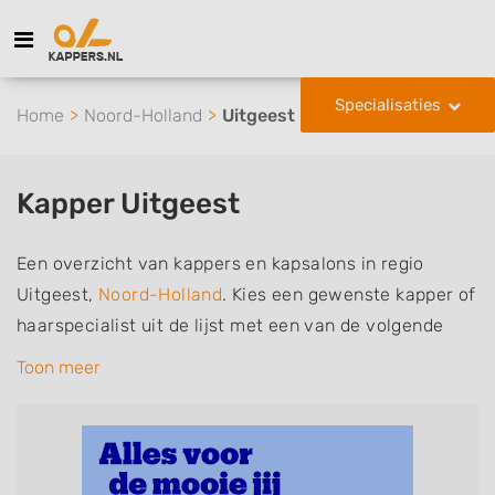
Specialisaties
Home
Noord-Holland
Uitgeest
Kapper Uitgeest
Een overzicht van kappers en kapsalons in regio
Uitgeest,
Noord-Holland
. Kies een gewenste kapper of
haarspecialist uit de lijst met een van de volgende
specialisaties of aantekeningen: mannen of
Toon meer
herenkapper, vrouwen of dameskapper, kinderkapper,
thuiskapper, barber of kies voor een kapsalon waar u
zonder afspraak terecht kunt. De vermelde kappers
kunnen uw haren wassen, knippen, föhnen en kleuren,