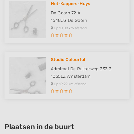
Het-Kappers-Huys
De Goorn 72 A
1648JS
De Goorn
Op 18,88 km afstand
Studio Colourful
Admiraal De Ruijterweg 333 3
1055LZ
Amsterdam
Op 19,29 km afstand
Plaatsen in de buurt