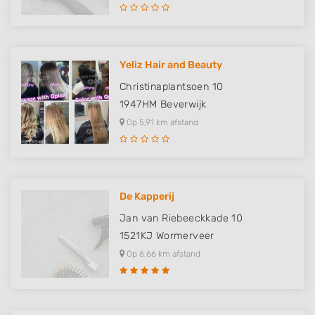
Yeliz Hair and Beauty
Christinaplantsoen 10
1947HM
Beverwijk
Op 5,91 km afstand
De Kapperij
Jan van Riebeeckkade 10
1521KJ
Wormerveer
Op 6,66 km afstand