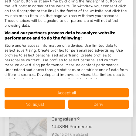
settings" button or at any time by clicking the fingerprint button on
Gedempte Singelgracht 22
the left bottom corner of the website. To withdraw your consent click
on the fingerprint or the link in the footer of the website and click the
1441AP
Purmerend
My data menu item, on that page you can withdraw your consent.
These choices will be signaled to our partners and will not affect
Op 15,93 km afstand
browsing data.
We and our partners process data to analyze website
performance and to do the following:
Store and/or access information on a device. Use limited data to
select advertising. Create profiles for personalised advertising. Use
Reb's Hair Design
profiles to select personalised advertising. Create profiles to
personalise content. Use profiles to select personalised content.
Gedempte Singelgracht 22
Measure advertising performance. Measure content performance.
Understand audiences through statistics or combinations of data from
1441AP
Purmerend
different sources. Develop and improve services. Use limited data to
Op 15,93 km afstand
select content. Use precise geolocation data. Actively scan device
characteristics for identification.
Data may be shared outside of the European Union and send to the
Accept all
USA.
Your consent and the cookie policy applies solely to this website/app.
No, adjust
Deny
View Partner List (1016 IAB Vendors)
De Bruin Hairstyling
We use your data for the following purposes:
Gangeslaan 9
IAB processing purposes:
1448BH
Purmerend
Store and/or access information on a device
Op 16,24 km afstand