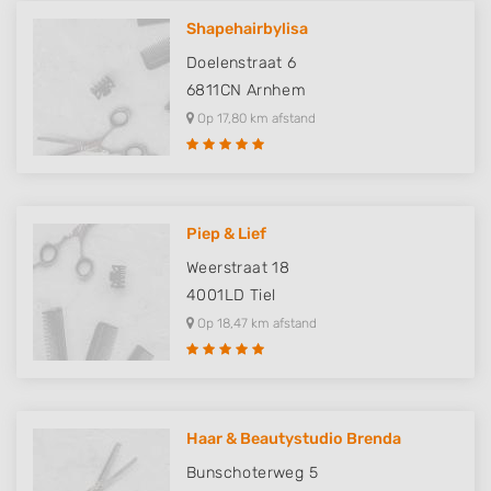
Shapehairbylisa
Use profiles to select personalised content
Doelenstraat 6
Measure advertising performance
6811CN
Arnhem
Op 17,80 km afstand
Measure content performance
Understand audiences through statistics
or combinations of data from different
sources
Piep & Lief
Develop and improve services
Weerstraat 18
4001LD
Tiel
Use limited data to select content
Op 18,47 km afstand
IAB Special Features:
Use precise geolocation data
Identify devices based on information
actively requested
Haar & Beautystudio Brenda
Non-IAB processing purposes:
Bunschoterweg 5