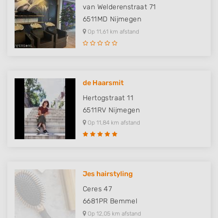
van Welderenstraat 71
6511MD
Nijmegen
Op 11,61 km afstand
de Haarsmit
Hertogstraat 11
6511RV
Nijmegen
Op 11,84 km afstand
Jes hairstyling
Ceres 47
6681PR
Bemmel
Op 12,05 km afstand