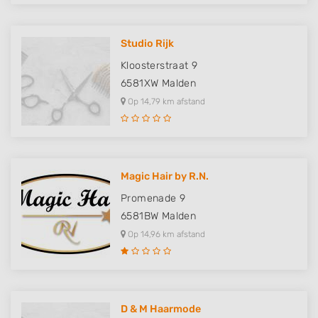
Studio Rijk
Kloosterstraat 9
6581XW
Malden
Op 14,79 km afstand
Magic Hair by R.N.
Promenade 9
6581BW
Malden
Op 14,96 km afstand
D & M Haarmode