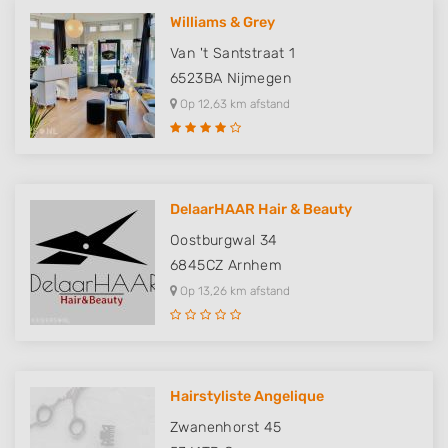
Williams & Grey
Van 't Santstraat 1
6523BA
Nijmegen
Op 12,63 km afstand
DelaarHAAR Hair & Beauty
Oostburgwal 34
6845CZ
Arnhem
Op 13,26 km afstand
Hairstyliste Angelique
Zwanenhorst 45