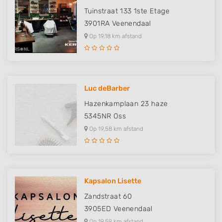
Tuinstraat 133 1ste Etage
3901RA
Veenendaal
Op 19,18 km afstand
Luc deBarber
Hazenkamplaan 23 haze
5345NR
Oss
Op 19,58 km afstand
Kapsalon Lisette
Zandstraat 60
3905ED
Veenendaal
Op 19,59 km afstand