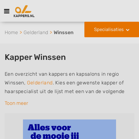
Specialisaties
Home
Gelderland
Winssen
Kapper Winssen
Een overzicht van kappers en kapsalons in regio
Winssen,
Gelderland
. Kies een gewenste kapper of
haarspecialist uit de lijst met een van de volgende
specialisaties of aantekeningen: mannen of
Toon meer
herenkapper, vrouwen of dameskapper, kinderkapper,
thuiskapper, barber of kies voor een kapsalon waar u
zonder afspraak terecht kunt. De vermelde kappers
kunnen uw haren wassen, knippen, föhnen en kleuren,