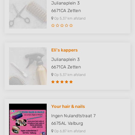
Julianaplein 3
6671CA
Zetten
Op 5,37 km afstand
Eli’s kappers
Julianaplein 3
6671CA
Zetten
Op 5,37 km afstand
Your hair & nails
Ingen Nulandtstraat 7
6675AL
Valburg
Op 6,87 km afstand