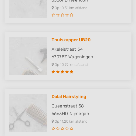
5356PD
Neerloon
Op 10,51 km afstand
Thuiskapper UB20
Akeleistraat 54
6707BZ
Wageningen
Op 10,79 km afstand
Dalal Hairstyling
Queenstraat 58
6663HD
Nijmegen
Op 11,20 km afstand