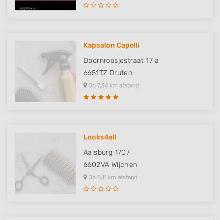
Kapsalon Capelli
Doornroosjestraat 17 a
6651TZ
Druten
Op 7,34 km afstand
Looks4all
Aalsburg 1707
6602VA
Wijchen
Op 8,11 km afstand