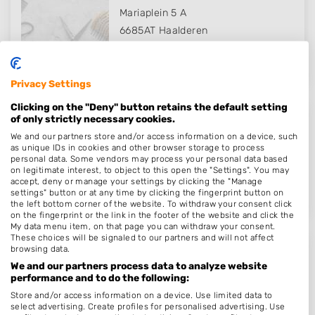
Mariaplein 5 A
6685AT
Haalderen
Op 15,42 km afstand
Privacy Settings
Clicking on the "Deny" button retains the default setting
of only strictly necessary cookies.
Radha Hairstyling
We and our partners store and/or access information on a device, such
Karstraat 66
as unique IDs in cookies and other browser storage to process
personal data. Some vendors may process your personal data based
6851DM
Huissen
on legitimate interest, to object to this open the "Settings". You may
Op 15,56 km afstand
accept, deny or manage your settings by clicking the "Manage
settings" button or at any time by clicking the fingerprint button on
the left bottom corner of the website. To withdraw your consent click
on the fingerprint or the link in the footer of the website and click the
My data menu item, on that page you can withdraw your consent.
These choices will be signaled to our partners and will not affect
browsing data.
Mooi bij Mieke
We and our partners process data to analyze website
Lommerstraat 6
performance and to do the following:
5439NP
Linden
Store and/or access information on a device. Use limited data to
select advertising. Create profiles for personalised advertising. Use
Op 15,90 km afstand