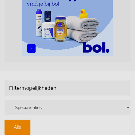
maar ook helpen met extensions, balyage, invlechten,
opsteken, weave, een keratinebehandeling, een
permanent, een bruidkapsel, make-up & visagie,
epileren, schoonheidsbehandelingen, het trimmen van
een baard en pruiken. U kunt de zoekresultaten
filteren met behulp van de specialisatie filter en u
vindt zoekresultaten in iedere wijk (noord, oost, zuid,
west en het centrum) van Winssen.
Filtermogelijkheden
Alle