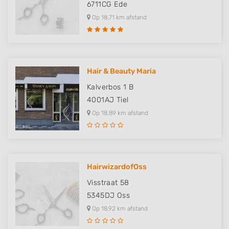
6711CG
Ede
Necessary
Op 18,71 km afstand
Performance
Functional
Advertising
Hair & Beauty Maria
Kalverbos 1 B
4001AJ
Tiel
Op 18,89 km afstand
HairwizardofOss
Visstraat 58
5345DJ
Oss
Op 18,92 km afstand