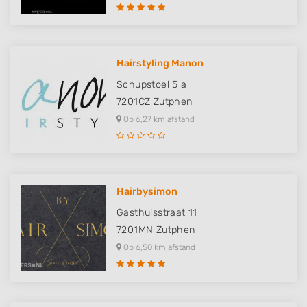
Hairstyling Manon
Schupstoel 5 a
7201CZ
Zutphen
Op 6,27 km afstand
Hairbysimon
Gasthuisstraat 11
7201MN
Zutphen
Op 6,50 km afstand