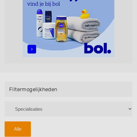
maar ook helpen met extensions, balyage, invlechten,
opsteken, weave, een keratinebehandeling, een
permanent, een bruidkapsel, make-up & visagie,
epileren, schoonheidsbehandelingen, het trimmen van
een baard en pruiken. U kunt de zoekresultaten
filteren met behulp van de specialisatie filter en u
vindt zoekresultaten in iedere wijk (noord, oost, zuid,
west en het centrum) van Brummen.
Filtermogelijkheden
Alle