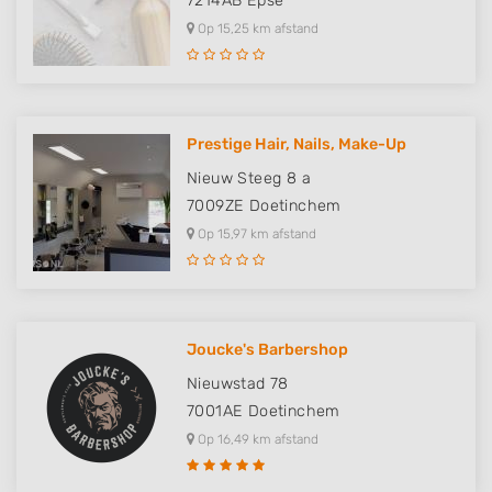
7214AB
Epse
Op 15,25 km afstand
Prestige Hair, Nails, Make-Up
Nieuw Steeg 8 a
7009ZE
Doetinchem
Op 15,97 km afstand
Joucke's Barbershop
Nieuwstad 78
7001AE
Doetinchem
Op 16,49 km afstand