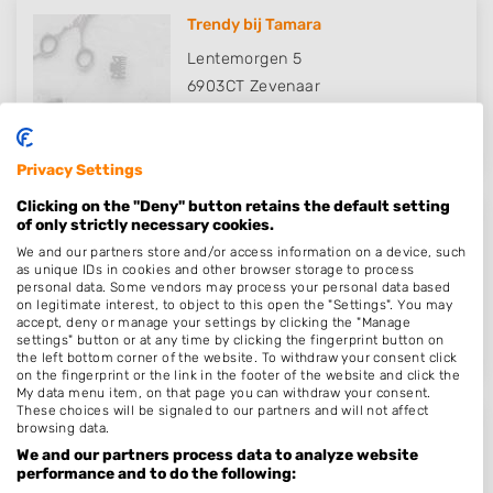
Trendy bij Tamara
Lentemorgen 5
6903CT
Zevenaar
Op 18,20 km afstand
Privacy Settings
Clicking on the "Deny" button retains the default setting
of only strictly necessary cookies.
Goodhairday by Rachel
We and our partners store and/or access information on a device, such
Broederenstraat 45
as unique IDs in cookies and other browser storage to process
personal data. Some vendors may process your personal data based
7411LB
Deventer
on legitimate interest, to object to this open the "Settings". You may
Op 18,22 km afstand
accept, deny or manage your settings by clicking the "Manage
settings" button or at any time by clicking the fingerprint button on
the left bottom corner of the website. To withdraw your consent click
on the fingerprint or the link in the footer of the website and click the
My data menu item, on that page you can withdraw your consent.
These choices will be signaled to our partners and will not affect
browsing data.
M&J Kappers
We and our partners process data to analyze website
Stadskade 480
performance and to do the following: