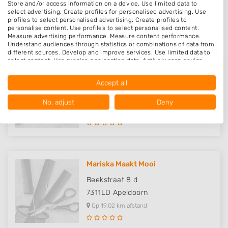
7311XZ
Apeldoorn
Store and/or access information on a device. Use limited data to
select advertising. Create profiles for personalised advertising. Use
Op 18,45 km afstand
profiles to select personalised advertising. Create profiles to
personalise content. Use profiles to select personalised content.
Measure advertising performance. Measure content performance.
Understand audiences through statistics or combinations of data from
different sources. Develop and improve services. Use limited data to
select content. Use precise geolocation data. Actively scan device
characteristics for identification.
Shef's Haircenter
Data may be shared outside of the European Union and send to the
Accept all
Brinkgreverweg 28 A
USA.
Your consent and the cookie policy applies solely to this website/app.
7413AC
Deventer
No, adjust
Deny
View Partner List (1016 IAB Vendors)
Op 18,52 km afstand
We use your data for the following purposes:
IAB processing purposes:
Store and/or access information on a device
Mariska Maakt Mooi
Use limited data to select advertising
Beekstraat 8 d
Create profiles for personalised advertising
7311LD
Apeldoorn
Op 19,02 km afstand
Use profiles to select personalised
advertising