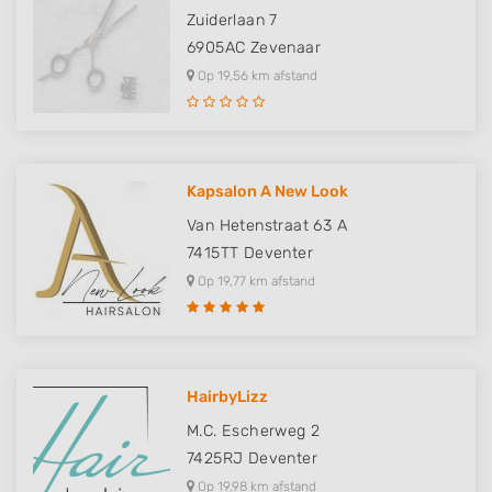
Non-IAB processing purposes:
Zuiderlaan 7
6905AC
Zevenaar
Necessary
Op 19,56 km afstand
Performance
Functional
Advertising
Kapsalon A New Look
Van Hetenstraat 63 A
7415TT
Deventer
Op 19,77 km afstand
HairbyLizz
M.C. Escherweg 2
7425RJ
Deventer
Op 19,98 km afstand