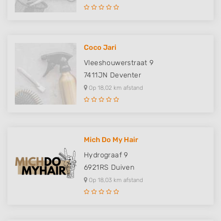
Coco Jari
Vleeshouwerstraat 9
7411JN
Deventer
Op 18,02 km afstand
Mich Do My Hair
Hydrograaf 9
6921RS
Duiven
Op 18,03 km afstand