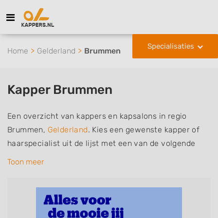
Specialisaties
Home
Gelderland
Brummen
Kapper Brummen
Een overzicht van kappers en kapsalons in regio
Brummen,
Gelderland
. Kies een gewenste kapper of
haarspecialist uit de lijst met een van de volgende
specialisaties of aantekeningen: mannen of
Toon meer
herenkapper, vrouwen of dameskapper, kinderkapper,
thuiskapper, barber of kies voor een kapsalon waar u
zonder afspraak terecht kunt. De vermelde kappers
kunnen uw haren wassen, knippen, föhnen en kleuren,