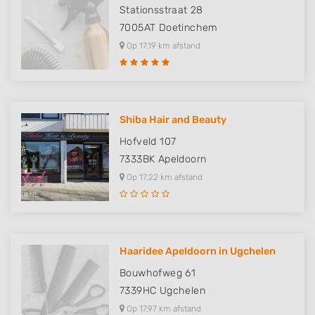
Stationsstraat 28
7005AT
Doetinchem
Op 17,19 km afstand
Shiba Hair and Beauty
Hofveld 107
7333BK
Apeldoorn
Op 17,22 km afstand
Haaridee Apeldoorn in Ugchelen
Bouwhofweg 61
7339HC
Ugchelen
Op 17,97 km afstand