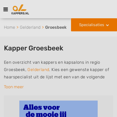
Specialisaties
Home
Gelderland
Groesbeek
Kapper Groesbeek
Een overzicht van kappers en kapsalons in regio
Groesbeek,
Gelderland
. Kies een gewenste kapper of
haarspecialist uit de lijst met een van de volgende
specialisaties of aantekeningen: mannen of
Toon meer
herenkapper, vrouwen of dameskapper, kinderkapper,
thuiskapper, barber of kies voor een kapsalon waar u
zonder afspraak terecht kunt. De vermelde kappers
kunnen uw haren wassen, knippen, föhnen en kleuren,