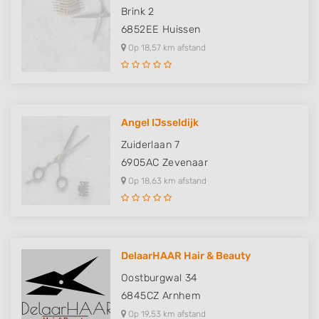
Brink 2
Use precise geolocation data
6852EE
Huissen
Op 18,57 km afstand
Identify devices based on information
actively requested
Non-IAB processing purposes:
Necessary
Angel IJsseldijk
Performance
Zuiderlaan 7
6905AC
Zevenaar
Functional
Op 18,63 km afstand
Advertising
DelaarHAAR Hair & Beauty
Oostburgwal 34
6845CZ
Arnhem
Op 19,53 km afstand