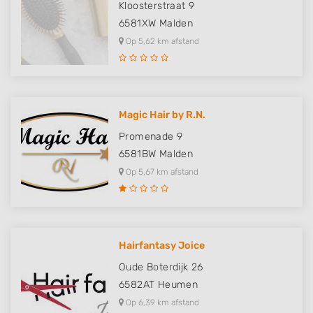
Kloosterstraat 9
6581XW
Malden
Op 5,62 km afstand
Magic Hair by R.N.
Promenade 9
6581BW
Malden
Op 5,67 km afstand
Hairfantasy Joice
Oude Boterdijk 26
6582AT
Heumen
Op 6,39 km afstand