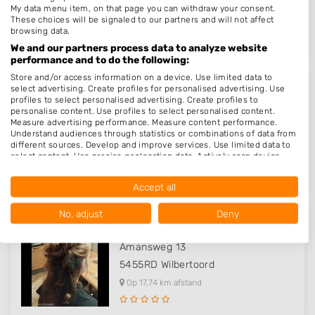
5453KV
Langenboom
My data menu item, on that page you can withdraw your consent.
These choices will be signaled to our partners and will not affect
Op 16,36 km afstand
browsing data.
We and our partners process data to analyze website
performance and to do the following:
Store and/or access information on a device. Use limited data to
select advertising. Create profiles for personalised advertising. Use
Knippen voor een tientje in Spi..
profiles to select personalised advertising. Create profiles to
personalise content. Use profiles to select personalised content.
Hofstraat 8
Measure advertising performance. Measure content performance.
6917BE
Spijk
Understand audiences through statistics or combinations of data from
different sources. Develop and improve services. Use limited data to
Op 17,12 km afstand
select content. Use precise geolocation data. Actively scan device
characteristics for identification.
Data may be shared outside of the European Union and send to the
Accept all
USA.
Your consent and the cookie policy applies solely to this website/app.
No, adjust
Deny
View Partner List (1016 IAB Vendors)
Kapsalon Nathalie
We use your data for the following purposes:
Amansweg 13
IAB processing purposes:
5455RD
Wilbertoord
Store and/or access information on a device
Op 17,74 km afstand
Use limited data to select advertising