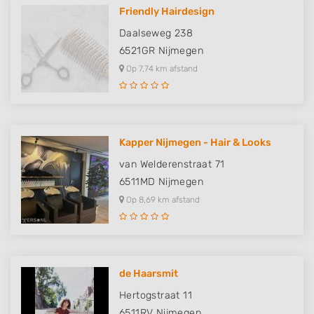
Friendly Hairdesign
Daalseweg 238
6521GR
Nijmegen
Op 7,74 km afstand
Kapper Nijmegen - Hair & Looks
van Welderenstraat 71
6511MD
Nijmegen
Op 8,69 km afstand
de Haarsmit
Hertogstraat 11
6511RV
Nijmegen