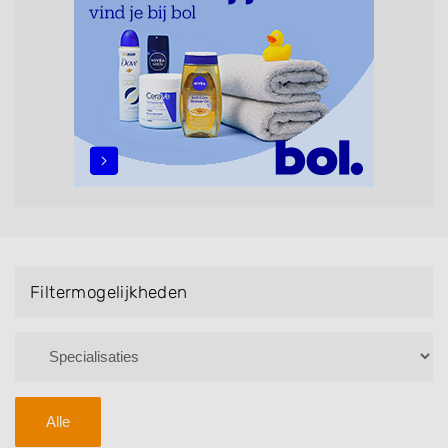
maar ook helpen met extensions, balyage, invlechten,
opsteken, weave, een keratinebehandeling, een
permanent, een bruidkapsel, make-up & visagie,
epileren, schoonheidsbehandelingen, het trimmen van
een baard en pruiken. U kunt de zoekresultaten
filteren met behulp van de specialisatie filter en u
vindt zoekresultaten in iedere wijk (noord, oost, zuid,
west en het centrum) van Groesbeek.
Filtermogelijkheden
Alle