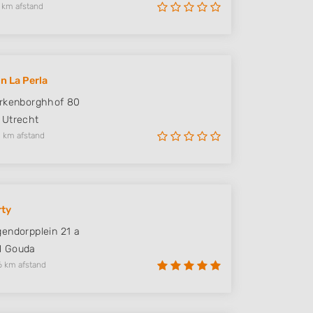
 km afstand
n La Perla
rkenborghhof 80
Utrecht
 km afstand
rty
endorpplein 21 a
M
Gouda
6 km afstand