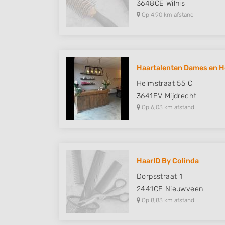
3648CE
Wilnis
Op 4,90 km afstand
Haartalenten Dames en H
Helmstraat 55 C
3641EV
Mijdrecht
Op 6,03 km afstand
HaarID By Colinda
Dorpsstraat 1
2441CE
Nieuwveen
Op 8,83 km afstand