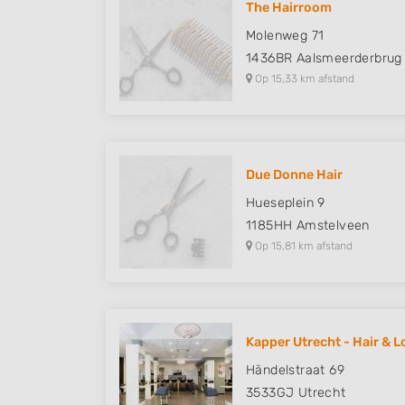
The Hairroom
Understand audiences through statistics or combinations of
Molenweg 71
sources
1436BR
Aalsmeerderbrug
Op 15,33 km afstand
Develop and improve services
Use limited data to select content
IAB Special Features:
Due Donne Hair
Use precise geolocation data
Hueseplein 9
Identify devices based on information actively requested
1185HH
Amstelveen
Op 15,81 km afstand
Non-IAB processing purposes:
Necessary
Performance
Kapper Utrecht - Hair & 
Functional
Händelstraat 69
Advertising
3533GJ
Utrecht