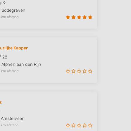
e 9
Z
Bodegraven
 km afstand
urlijke Kapper
f 28
C
Alphen aan den Rijn
 km afstand
z
0
Amstelveen
 km afstand