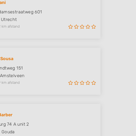
ani
damsestraatweg 601
Utrecht
2 km afstand
 Sousa
ndtweg 151
Amstelveen
9 km afstand
Barber
urg 74 A unit 2
K
Gouda