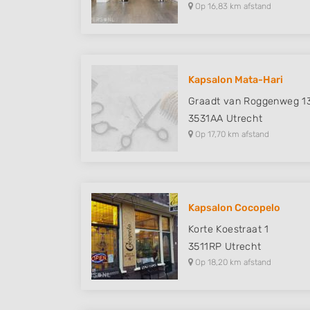
Op 16,83 km afstand
Kapsalon Mata-Hari
Graadt van Roggenweg 1
3531AA
Utrecht
Op 17,70 km afstand
Kapsalon Cocopelo
Korte Koestraat 1
3511RP
Utrecht
Op 18,20 km afstand