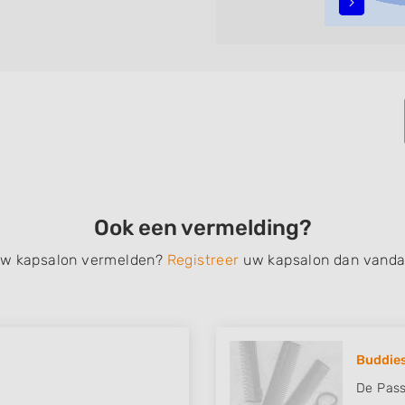
alyage, invlechten,
, een permanent, een
 schoonheidsbehandelingen,
nt de zoekresultaten filteren
vindt zoekresultaten in
t centrum) van Woerdense
Ook een vermelding?
 uw kapsalon vermelden?
Registreer
uw kapsalon dan vanda
Buddies
De Pass