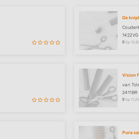
De kni
Coudenh
1422VG
Op 10,8
Vision 
van Tol
2411BR
Op 11,29
Pura sa