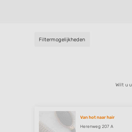
kleuren, maar ook helpen met extensions, b
opsteken, weave, een keratinebehandeling
bruidkapsel, make-up & visagie, epileren,
het trimmen van een baard en pruiken. U ku
met behulp van de specialisatie filter en u 
Filtermogelijkheden
iedere wijk (noord, oost, zuid, west en he
Verlaat.
Wilt u
Van hot naar hair
Herenweg 207 A