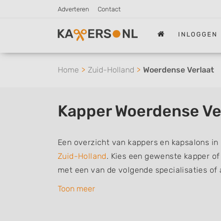
Adverteren
Contact
INLOGGEN
Home
Zuid-Holland
Woerdense Verlaat
Kapper Woerdense Ve
Een overzicht van kappers en kapsalons in
Zuid-Holland
. Kies een gewenste kapper of h
met een van de volgende specialisaties of
herenkapper, vrouwen of dameskapper, kind
Toon meer
barber of kies voor een kapsalon waar u zo
De vermelde kappers kunnen uw haren was