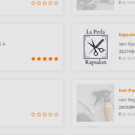
Op 17,61
Kapsalo
3 A
Van Sta
3527HB
Op 18,01
Hair Pa
van Hog
2805B
Op 18,2