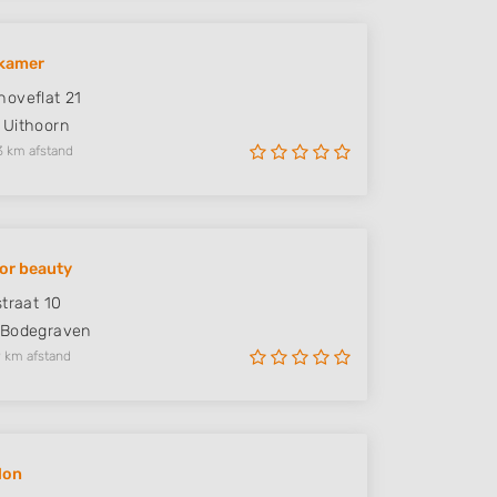
pkamer
oveflat 21
Uithoorn
3 km afstand
for beauty
straat 10
Bodegraven
 km afstand
lon