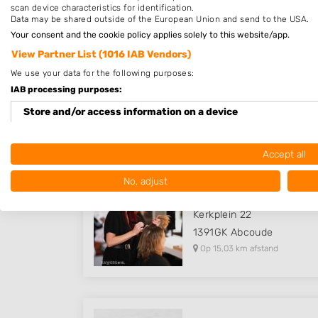
scan device characteristics for identification.
Data may be shared outside of the European Union and send to the USA.
Your consent and the cookie policy applies solely to this website/app.
View Partner List (1016 IAB Vendors)
HairForceOne luxury styl
We use your data for the following purposes:
Stadhouderslaan 83 A
IAB processing purposes:
3417TV
Montfoort
Store and/or access information on a device
Op 14,28 km afstand
Use limited data to select advertising
Accept all
Create profiles for personalised advertising
No, adjust
Trendlounge Abcoude
Use profiles to select personalised advertising
Kerkplein 22
Create profiles to personalise content
1391GK
Abcoude
Op 15,03 km afstand
Use profiles to select personalised content
Measure advertising performance
Measure content performance