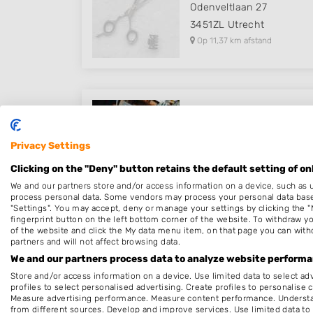
Odenveltlaan 27
3451ZL
Utrecht
Op 11,37 km afstand
Kamm Barbershop
Rijksstraatweg 104 C
Privacy Settings
3632AD
Loenen aan de V
Clicking on the "Deny" button retains the default setting of on
Op 12,23 km afstand
We and our partners store and/or access information on a device, such as 
process personal data. Some vendors may process your personal data based 
"Settings". You may accept, deny or manage your settings by clicking the "
fingerprint button on the left bottom corner of the website. To withdraw you
of the website and click the My data menu item, on that page you can with
partners and will not affect browsing data.
Tis Haarzaak
We and our partners process data to analyze website performan
Da Costastraat 30
Store and/or access information on a device. Use limited data to select adv
2406AT
Alphen aan den R
profiles to select personalised advertising. Create profiles to personalise 
Measure advertising performance. Measure content performance. Understan
Op 13,77 km afstand
from different sources. Develop and improve services. Use limited data to 