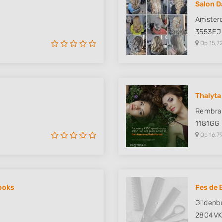
Salon D
 data from different
Amster
3553EJ
Op 15,7
Thalyta
Rembra
1181GG
Op 16,7
Looks
Fes de 
Gildenb
2804V