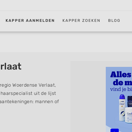
KAPPER AANMELDEN
KAPPER ZOEKEN
BLOG
rlaat
 regio Woerdense Verlaat,
aarspecialist uit de lijst
 aantekeningen: mannen of
erkapper, thuiskapper,
nder afspraak terecht kunt.
sen, knippen, föhnen en