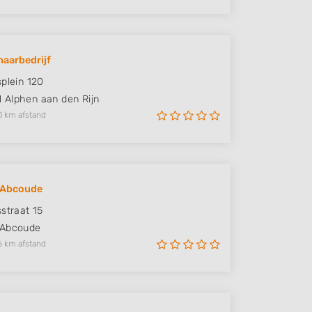
aarbedrijf
splein 120
M
Alphen aan den Rijn
0 km afstand
 Abcoude
sstraat 15
Abcoude
6 km afstand