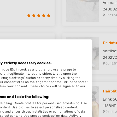
Vromad
2408J
Op 11,64
De Natu
Verdiho
echt
2402V
ly strictly necessary cookies.
Op 13,51
unique IDs in cookies and other browser storage to
on legitimate interest, to object to this open the
Manage settings" button or at any time by clicking the
r consent click on the fingerprint or the link in the footer
draw your consent. These choices will be signaled to our
Hairblit
ce and to do the following:
Brink 5
ertising. Create profiles for personalised advertising. Use
ijn
1188ND
content. Use profiles to select personalised content.
d audiences through statistics or combinations of data
Op 14,12
select content. Use precise geolocation data. Actively