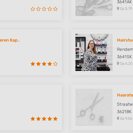
3641AK
Op 5,79
eren Kap..
Hairstu
Rendem
3641SK
Op 6,20
Haarate
Straatw
3621BK
Op 9,56