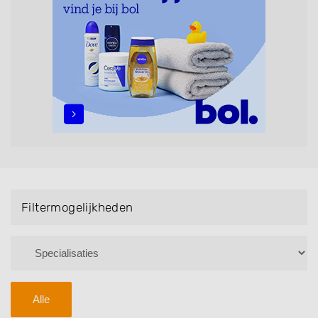
maar ook helpen met extensions, balyage, invlechten,
opsteken, weave, een keratinebehandeling, een
permanent, een bruidkapsel, make-up & visagie,
epileren, schoonheidsbehandelingen, het trimmen van
een baard en pruiken. U kunt de zoekresultaten
filteren met behulp van de specialisatie filter en u
vindt zoekresultaten in iedere wijk (noord, oost, zuid,
west en het centrum) van Westbroek.
Filtermogelijkheden
Alle