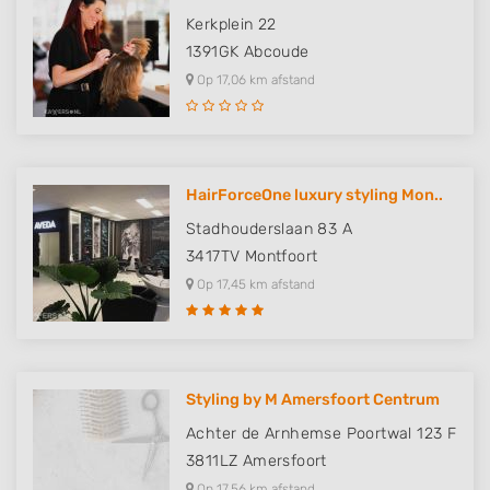
Kerkplein 22
Identify devices based on information
actively requested
1391GK
Abcoude
Non-IAB processing purposes:
Op 17,06 km afstand
Necessary
Performance
HairForceOne luxury styling Mon..
Functional
Stadhouderslaan 83 A
Advertising
3417TV
Montfoort
Op 17,45 km afstand
Styling by M Amersfoort Centrum
Achter de Arnhemse Poortwal 123 F
3811LZ
Amersfoort
Op 17,56 km afstand