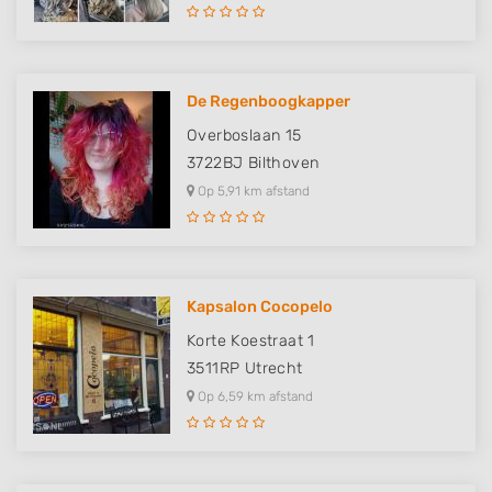
De Regenboogkapper
Overboslaan 15
3722BJ
Bilthoven
Op 5,91 km afstand
Kapsalon Cocopelo
Korte Koestraat 1
3511RP
Utrecht
Op 6,59 km afstand