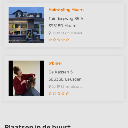
Hairstyling Maarn
Tuindorpweg 35 A
3951BD
Maarn
Op 19,31 km afstand
o'bloei
De Kassen 5
3833SE
Leusden
Op 19,85 km afstand
Plaatsen in de buurt