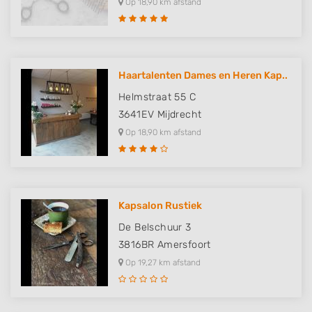
Op 18,90 km afstand
Haartalenten Dames en Heren Kap..
Helmstraat 55 C
3641EV
Mijdrecht
Op 18,90 km afstand
Kapsalon Rustiek
De Belschuur 3
3816BR
Amersfoort
Op 19,27 km afstand