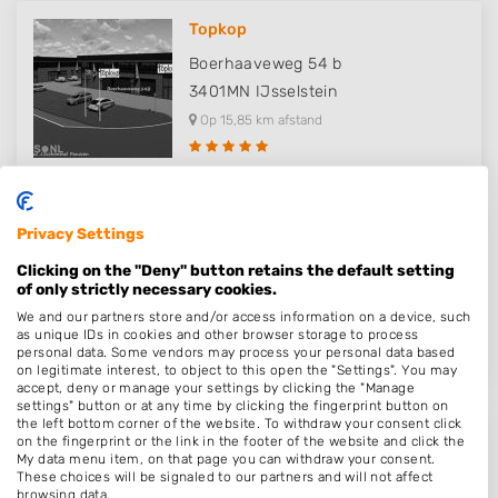
Topkop
Boerhaaveweg 54 b
3401MN
IJsselstein
Op 15,85 km afstand
Privacy Settings
Monique Oostwouder
Clicking on the "Deny" button retains the default setting
Meerkade 4
of only strictly necessary cookies.
1412AB
Naarden
We and our partners store and/or access information on a device, such
Op 15,93 km afstand
as unique IDs in cookies and other browser storage to process
personal data. Some vendors may process your personal data based
on legitimate interest, to object to this open the "Settings". You may
accept, deny or manage your settings by clicking the "Manage
settings" button or at any time by clicking the fingerprint button on
the left bottom corner of the website. To withdraw your consent click
on the fingerprint or the link in the footer of the website and click the
Schoonheidssalon & kapsalon de..
My data menu item, on that page you can withdraw your consent.
These choices will be signaled to our partners and will not affect
Ratelaar 39 B
browsing data.