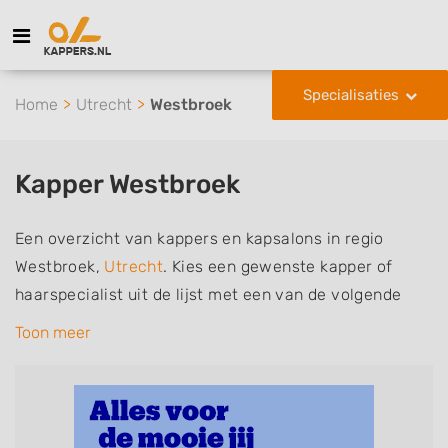
Specialisaties
Home
Utrecht
Westbroek
Kapper Westbroek
Een overzicht van kappers en kapsalons in regio
Westbroek,
Utrecht
. Kies een gewenste kapper of
haarspecialist uit de lijst met een van de volgende
specialisaties of aantekeningen: mannen of
Toon meer
herenkapper, vrouwen of dameskapper, kinderkapper,
thuiskapper, barber of kies voor een kapsalon waar u
zonder afspraak terecht kunt. De vermelde kappers
kunnen uw haren wassen, knippen, föhnen en kleuren,