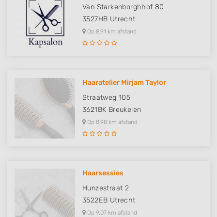
Van Starkenborghhof 80
3527HB
Utrecht
Op 8,91 km afstand
Haaratelier Mirjam Taylor
Straatweg 105
3621BK
Breukelen
Op 8,98 km afstand
Haarsessies
Hunzestraat 2
3522EB
Utrecht
Op 9,07 km afstand