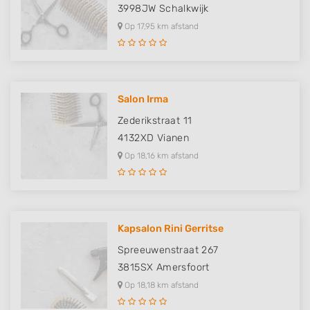
3998JW
Schalkwijk
Op 17,95 km afstand
Salon Irma
Zederikstraat 11
4132XD
Vianen
Op 18,16 km afstand
Kapsalon Rini Gerritse
Spreeuwenstraat 267
3815SX
Amersfoort
Op 18,18 km afstand