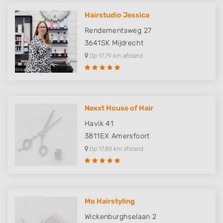
Hairstudio Jessica
Rendementsweg 27
3641SK
Mijdrecht
Op 17,79 km afstand
Nexxt House of Hair
Havik 41
3811EX
Amersfoort
Op 17,83 km afstand
Mo Hairstyling
Wickenburghselaan 2