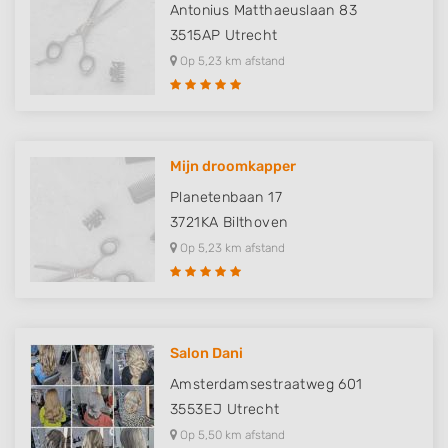
Antonius Matthaeuslaan 83
3515AP
Utrecht
Op 5,23 km afstand
Mijn droomkapper
Planetenbaan 17
3721KA
Bilthoven
Op 5,23 km afstand
Salon Dani
Amsterdamsestraatweg 601
3553EJ
Utrecht
Op 5,50 km afstand