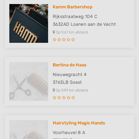
Kamm Barbershop
Rijksstraatweg 104 C
3632AD
Loenen aan de Vecht
Op 9,67 km afstand
Bertina de Haas
Nieuwegracht 4
3763LB
Soest
Op 9,99 km afstand
Hairstyling Magic Hands
Voorheuvel 8 A