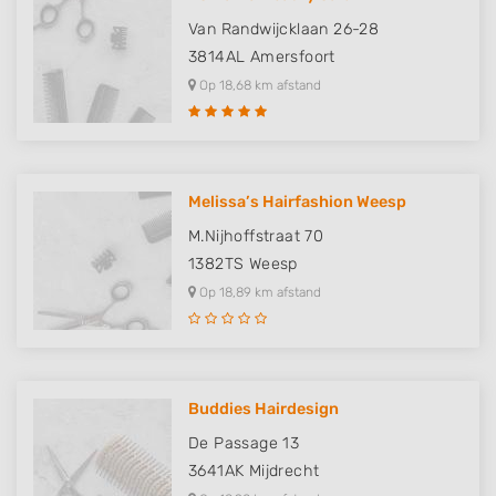
Van Randwijcklaan 26-28
3814AL
Amersfoort
Op 18,68 km afstand
Melissa’s Hairfashion Weesp
M.Nijhoffstraat 70
1382TS
Weesp
Op 18,89 km afstand
Buddies Hairdesign
De Passage 13
3641AK
Mijdrecht