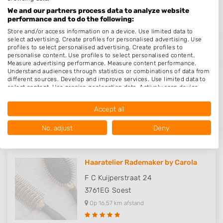
3434EW
Nieuwegein
We and our partners process data to analyze website
Op 16,47 km afstand
performance and to do the following:
Store and/or access information on a device. Use limited data to
select advertising. Create profiles for personalised advertising. Use
profiles to select personalised advertising. Create profiles to
personalise content. Use profiles to select personalised content.
Measure advertising performance. Measure content performance.
Kapper Nieuwegein - Hair & Look..
Understand audiences through statistics or combinations of data from
different sources. Develop and improve services. Use limited data to
Winkelcentrum Hoogzandveld 34
select content. Use precise geolocation data. Actively scan device
characteristics for identification.
3434EE
Nieuwegein
Data may be shared outside of the European Union and send to the
Accept all
Op 16,49 km afstand
USA.
Your consent and the cookie policy applies solely to this website/app.
No, adjust
Deny
View Partner List (1016 IAB Vendors)
We use your data for the following purposes:
IAB processing purposes:
Haaratelier Rademaker by Carola
Store and/or access information on a device
F C Kuijperstraat 24
3761EG
Soest
Use limited data to select advertising
Op 16,57 km afstand
Create profiles for personalised advertising