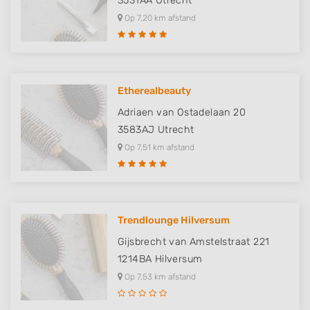
3531AA
Utrecht
Op 7,20 km afstand
Etherealbeauty
Adriaen van Ostadelaan 20
3583AJ
Utrecht
Op 7,51 km afstand
Trendlounge Hilversum
Gijsbrecht van Amstelstraat 221
1214BA
Hilversum
Op 7,53 km afstand